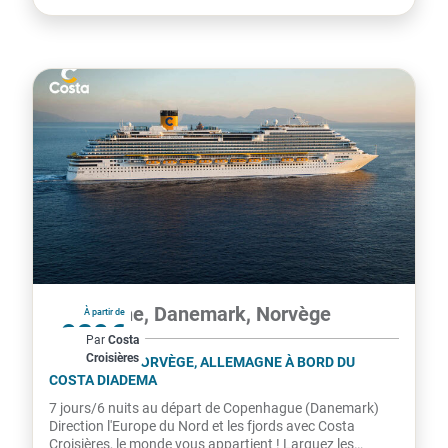
découverte...
Allemagne, Danemark, Norvège
À partir de
929€
Par
Costa
Croisières
par personne
DANEMARK, NORVÈGE, ALLEMAGNE À BORD DU
COSTA DIADEMA
7 jours/6 nuits au départ de Copenhague (Danemark)
Direction l'Europe du Nord et les fjords avec Costa
Croisières, le monde vous appartient ! Larguez les