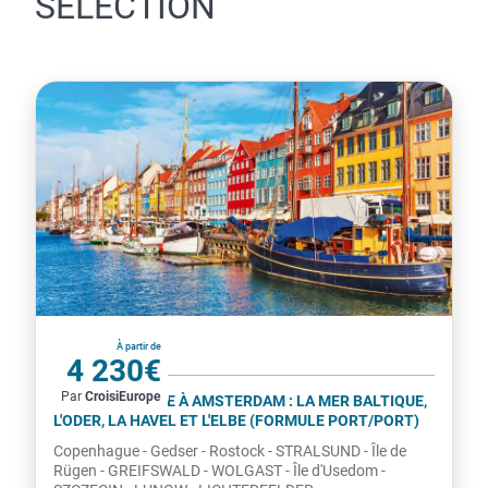
SÉLECTION
Allemagne
À partir de
4 230€
Par
CroisiEurope
par personne
DE COPENHAGUE À AMSTERDAM : LA MER BALTIQUE,
L'ODER, LA HAVEL ET L'ELBE (FORMULE PORT/PORT)
Copenhague - Gedser - Rostock - STRALSUND - Île de
Rügen - GREIFSWALD - WOLGAST - Île d'Usedom -