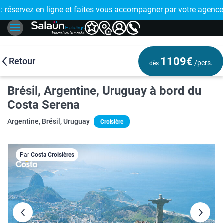
E !
réservez en ligne et faites vous accompagner par votre agence
🤩 PAIEMENT
1109€
Retour
/pers.
dès
Brésil, Argentine, Uruguay à bord du
Costa Serena
Argentine, Brésil, Uruguay
Croisière
Par
Costa Croisières