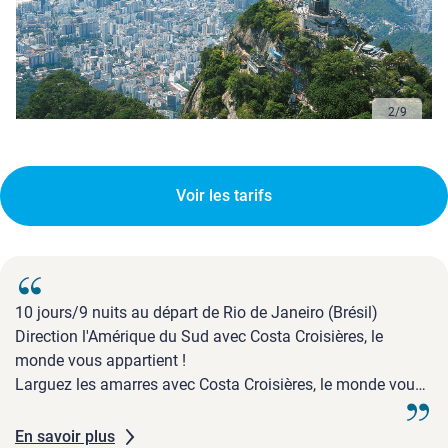
2
/
9
Voir les tarifs
10 jours/9 nuits au départ de Rio de Janeiro (Brésil)
Direction l'Amérique du Sud avec Costa Croisières, le
monde vous appartient !
Larguez les amarres avec Costa Croisières, le monde vous
appartient !
Nous vous emmenons vivre les croisières les plus vibrantes
En savoir plus