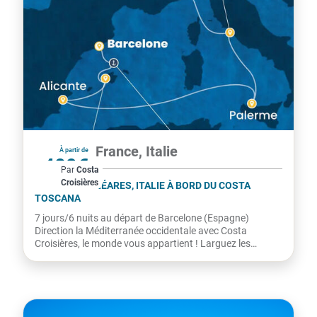
Espagne, France, Italie
À partir de
409€
Par
Costa
Croisières
par personne
ESPAGNE, BALÉARES, ITALIE À BORD DU COSTA
TOSCANA
7 jours/6 nuits au départ de Barcelone (Espagne)
Direction la Méditerranée occidentale avec Costa
Croisières, le monde vous appartient ! Larguez les
amarres avec...