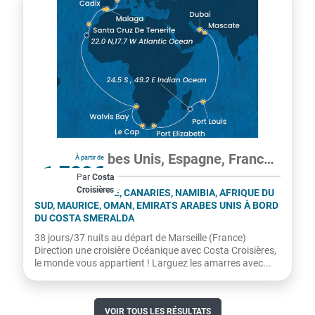
Émirats Arabes Unis, Espagne, France...
À partir de
1 729€
Par
Costa
Croisières
par personne
FRANCE, ESPAGNE, CANARIES, NAMIBIA, AFRIQUE DU
SUD, MAURICE, OMAN, EMIRATS ARABES UNIS À BORD
DU COSTA SMERALDA
38 jours/37 nuits au départ de Marseille (France)
Direction une croisière Océanique avec Costa Croisières,
le monde vous appartient ! Larguez les amarres avec...
VOIR TOUS LES RÉSULTATS