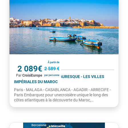
Espagne
À partir de
2 089€
2 589 €
Par
CroisiEurope
par personne
SPLENDEURS DE L'ART MAURESQUE - LES VILLES
IMPÉRIALES DU MAROC
Paris - MALAGA - CASABLANCA - AGADIR - ARRECIFE -
Paris Embarquez pour unecroisière unique le long des
côtes atlantiques à la découverte du Maroc,
entretradition...