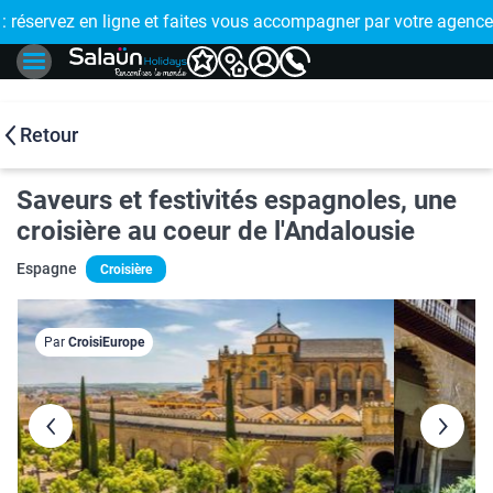
E !
réservez en ligne et faites vous accompagner par votre agence
🤩 PAIEMENT
Retour
Saveurs et festivités espagnoles, une
croisière au coeur de l'Andalousie
Espagne
Croisière
Par
CroisiEurope