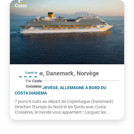
Allemagne, Danemark, Norvège
À partir de
929€
Par
Costa
Croisières
par personne
DANEMARK, NORVÈGE, ALLEMAGNE À BORD DU
COSTA DIADEMA
7 jours/6 nuits au départ de Copenhague (Danemark)
Direction l'Europe du Nord et les fjords avec Costa
Croisières, le monde vous appartient ! Larguez les
amarres...