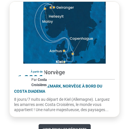
Danemark, Norvège
À partir de
1 329€
Par
Costa
Croisières
par personne
ALLEMAGNE, DANEMARK, NORVÈGE À BORD DU
COSTA DIADEMA
8 jours/7 nuits au départ de Kiel (Allemagne). Larguez
les amarres avec Costa Croisières, le monde vous
appartient ! Une nature majestueuse, des paysages...