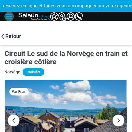
E !
réservez en ligne et faites vous accompagner par votre agence
🤩 PAIEMENT
Retour
Circuit Le sud de la Norvège en train et
croisière côtière
Norvège
Croisière
Par
Fram