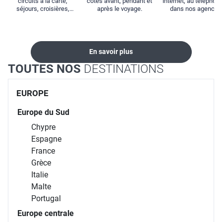
circuits à la carte,
côtés avant, pendant et
internet, au téléphone
séjours, croisières,
après le voyage.
dans nos agences
locations...
En savoir plus
TOUTES NOS
DESTINATIONS
EUROPE
Europe du Sud
Chypre
Espagne
France
Grèce
Italie
Malte
Portugal
Europe centrale