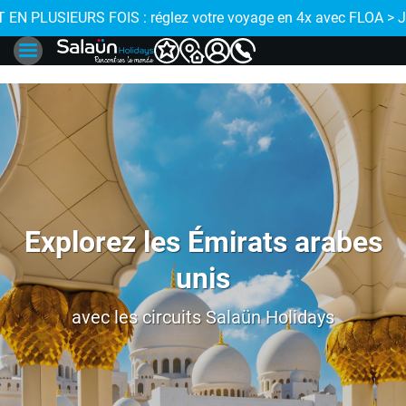
 de proximité
 EN PLUSIEURS FOIS : réglez votre voyage en 4x avec FLOA > 
Explorez les Émirats arabes
unis
avec les circuits Salaün Holidays