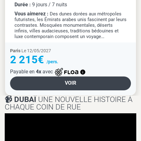
Durée :
9 jours / 7 nuits
Vous aimerez :
Des dunes dorées aux métropoles
futuristes, les Émirats arabes unis fascinent par leurs
contrastes. Mosquées monumentales, déserts
infinis, villes audacieuses, traditions bédouines et
luxe contemporain composent un voyage
spectaculaire et dépaysant.
Paris
Le 12/05/2027
2 215€
/pers.
Payable en
4x
avec
VOIR
📹 DUBAÏ
UNE NOUVELLE HISTOIRE À
CHAQUE COIN DE RUE