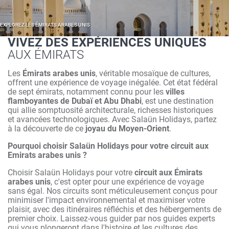
EXPLOREZ LES ÉMIRATS ARABES UNIS
VIVEZ DES EXPÉRIENCES UNIQUES
AUX ÉMIRATS
Les
Émirats arabes unis
, véritable mosaïque de cultures,
offrent une expérience de voyage inégalée. Cet état fédéral
de sept émirats, notamment connu pour les
villes
flamboyantes de Dubaï et Abu Dhabi
, est une destination
qui allie somptuosité architecturale, richesses historiques
et avancées technologiques. Avec Salaün Holidays, partez
à la découverte de ce
joyau du Moyen-Orient
.
Pourquoi choisir Salaün Holidays pour votre circuit aux
Emirats arabes unis ?
Choisir Salaün Holidays pour votre
circuit aux Émirats
arabes unis
, c'est opter pour une expérience de voyage
sans égal. Nos circuits sont méticuleusement conçus pour
minimiser l'impact environnemental et maximiser votre
plaisir, avec des itinéraires réfléchis et des hébergements de
premier choix. Laissez-vous guider par nos guides experts
qui vous plongeront dans l'histoire et les cultures des