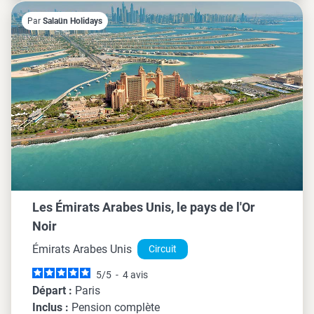
Par
Salaün Holidays
Les Émirats Arabes Unis, le pays de l'Or
Noir
Émirats Arabes Unis
Circuit
5
/
5
-
4
avis
Départ :
Paris
Inclus :
Pension complète