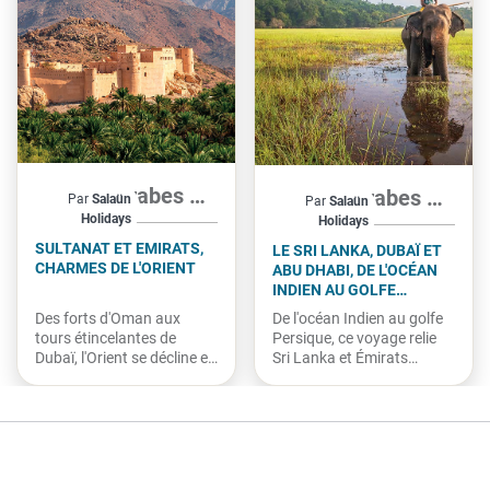
Émirats Arabes Unis, Oman
Émirats Arabes Unis, Sri Lanka
À partir de
À partir de
Par
Salaün
Par
Salaün
2 715€
3 695€
Holidays
Holidays
par personne
par personne
SULTANAT ET EMIRATS,
LE SRI LANKA, DUBAÏ ET
CHARMES DE L'ORIENT
ABU DHABI, DE L'OCÉAN
INDIEN AU GOLFE
PERSIQUE
Des forts d'Oman aux
De l'océan Indien au golfe
tours étincelantes de
Persique, ce voyage relie
Dubaï, l'Orient se décline en
Sri Lanka et Émirats
contrastes subtils. Wadis
arabes unis. Plantations
émeraude, désert au
de thé, temples sacrés,
crépuscule, mosquées
jungles luxuriantes et
majestueuses et
plages dorées...
croisière...