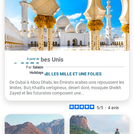
Émirats Arabes Unis
À partir de
1 825€
Par
Salaün
Holidays
par personne
DUBAÏ ET ABU DHABI, LES MILLE ET UNE FOLIES
De Dubaï à Abou Dhabi, les Émirats arabes unis repoussent les
limites. Burj Khalifa vertigineux, désert doré, mosquée Sheikh
Zayed et îles futuristes composent une...
5
/
5
-
4
avis