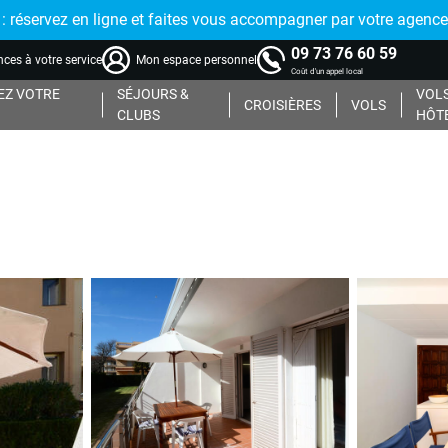
réservez en ligne et faites vous accompagner par votre agence
09 73 76 60 59
ces à votre service
Mon espace personnel
Coût d'un appel local
Z VOTRE
SÉJOURS &
VOLS
CROISIÈRES
VOLS
CLUBS
HÔT