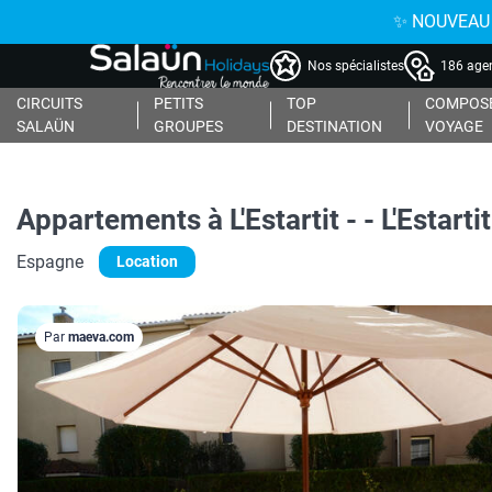
✨ NOUVEAU : 
Nos spécialistes
186 agen
CIRCUITS
PETITS
TOP
COMPOSE
SALAÜN
GROUPES
DESTINATION
VOYAGE
Appartements à L'Estartit - - L'Estartit
Espagne
Location
Par
maeva.com