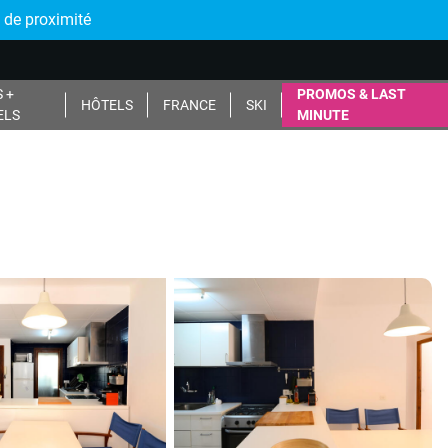
 de proximité
 +
PROMOS & LAST
HÔTELS
FRANCE
SKI
ELS
MINUTE