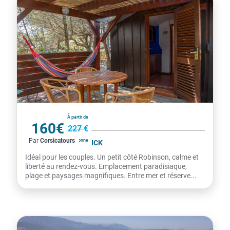
France
À partir de
160€
227 €
Par
Corsicatours
par personne
RÉSIDENCE MOBY DICK
Idéal pour les couples. Un petit côté Robinson, calme et
liberté au rendez-vous. Emplacement paradisiaque,
plage et paysages magnifiques. Entre mer et réserve...