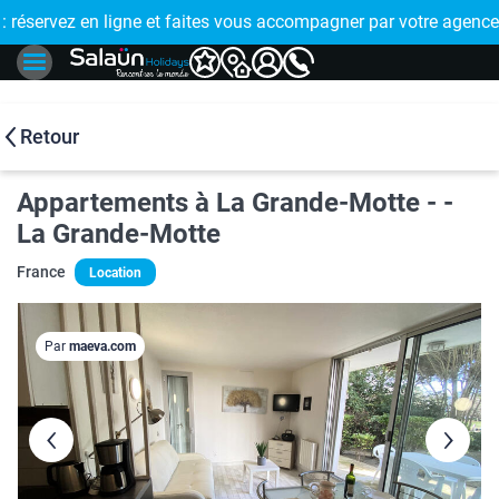
E !
réservez en ligne et faites vous accompagner par votre agence
🤩 PAIEMENT
Retour
Appartements à La Grande-Motte - -
La Grande-Motte
France
Location
Par
maeva.com