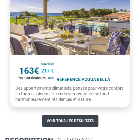
France
À partir de
163€
217 €
Par
Corsicatours
par personne
RÉSIDENCE ODALYS RÉFÉRENCE ACQUA BELLA
Des appartements climatisés, pensés pour votre confort
en toutes saisons. Un écrin verdoyant où se fond
harmonieusement résidences et nature
méditerranéenne. À...
VOIR TOUS LES RÉSULTATS