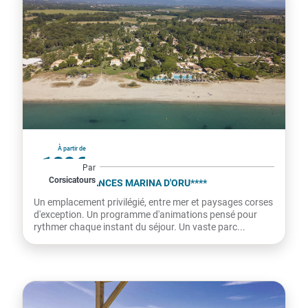
France
À partir de
132€
Par
Corsicatours
par personne
VILLAGE VACANCES MARINA D'ORU****
Un emplacement privilégié, entre mer et paysages corses
d'exception. Un programme d'animations pensé pour
rythmer chaque instant du séjour. Un vaste parc...