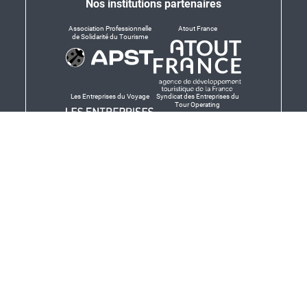
Nos institutions partenaires
Association Professionnelle
Atout France
de Solidarité du Tourisme
Les Entreprises du Voyage
Syndicat des Entreprises du
Tour Operating
Dirigeants responsables
Produit en Bretagne,
Finistère-Bretagne
promotion des produits
bretons et services bretons
© Salaün Holidays 2026 - Tous droits réservés