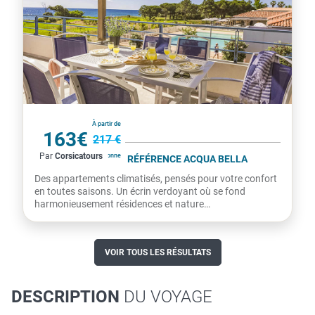
France
À partir de
163€
217 €
Par
Corsicatours
par personne
RÉSIDENCE ODALYS RÉFÉRENCE ACQUA BELLA
Des appartements climatisés, pensés pour votre confort
en toutes saisons. Un écrin verdoyant où se fond
harmonieusement résidences et nature
méditerranéenne. À...
VOIR TOUS LES RÉSULTATS
DESCRIPTION
DU VOYAGE