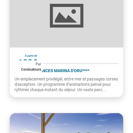
France
À partir de
132€
Par
Corsicatours
par personne
VILLAGE VACANCES MARINA D'ORU****
Un emplacement privilégié, entre mer et paysages corses
d'exception. Un programme d'animations pensé pour
rythmer chaque instant du séjour. Un vaste parc...