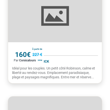
France
À partir de
160€
227 €
Par
Corsicatours
par personne
RÉSIDENCE MOBY DICK
Idéal pour les couples. Un petit côté Robinson, calme et
liberté au rendez-vous. Emplacement paradisiaque,
plage et paysages magnifiques. Entre mer et réserve...