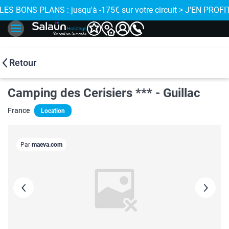
J'EN PROFITE
 LES BONS PLANS : jusqu'à -175€ sur votre circuit > J'EN PROFIT
Retour
Camping des Cerisiers *** - Guillac
France
Location
Par
maeva.com