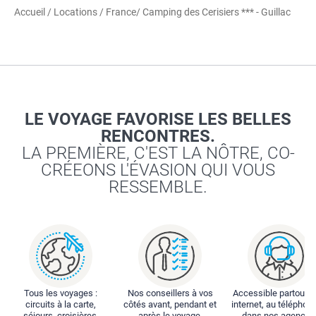
Accueil
/
Locations
/
France
/ Camping des Cerisiers *** - Guillac
LE VOYAGE FAVORISE LES BELLES
RENCONTRES.
LA PREMIÈRE, C'EST LA NÔTRE, CO-
CRÉEONS L'ÉVASION QUI VOUS
RESSEMBLE.
Tous les voyages :
Nos conseillers à vos
Accessible partout : 
circuits à la carte,
côtés avant, pendant et
internet, au téléphone
séjours, croisières,
après le voyage.
dans nos agences