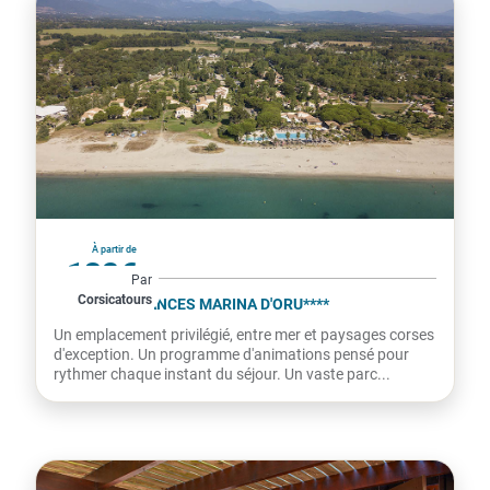
France
À partir de
132€
Par
Corsicatours
par personne
VILLAGE VACANCES MARINA D'ORU****
Un emplacement privilégié, entre mer et paysages corses
d'exception. Un programme d'animations pensé pour
rythmer chaque instant du séjour. Un vaste parc...