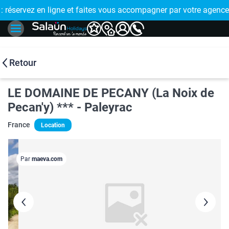
E !
réservez en ligne et faites vous accompagner par votre agence
🤩 PAIEMENT
Retour
LE DOMAINE DE PECANY (La Noix de
Pecan'y) *** - Paleyrac
France
Location
Par
maeva.com