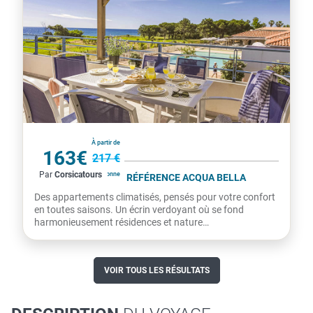
France
À partir de
163€
217 €
Par
Corsicatours
par personne
RÉSIDENCE ODALYS RÉFÉRENCE ACQUA BELLA
Des appartements climatisés, pensés pour votre confort
en toutes saisons. Un écrin verdoyant où se fond
harmonieusement résidences et nature
méditerranéenne. À...
VOIR TOUS LES RÉSULTATS