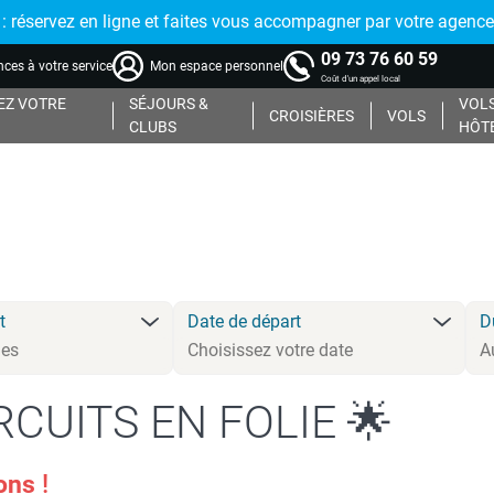
réservez en ligne et faites vous accompagner par votre agence
09 73 76 60 59
ces à votre service
Mon espace personnel
Coût d'un appel local
Z VOTRE
SÉJOURS &
VOLS
CROISIÈRES
VOLS
CLUBS
HÔT
t
Date de départ
D
RCUITS EN FOLIE 🌟
ions
!