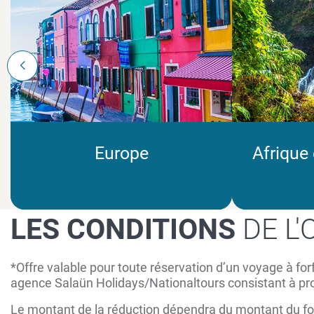
Europe
Afrique
LES CONDITIONS
DE L
*Offre valable pour toute réservation d’un voyage à fo
agence Salaün Holidays/Nationaltours consistant à pr
Le montant de la réduction dépendra du montant du forf