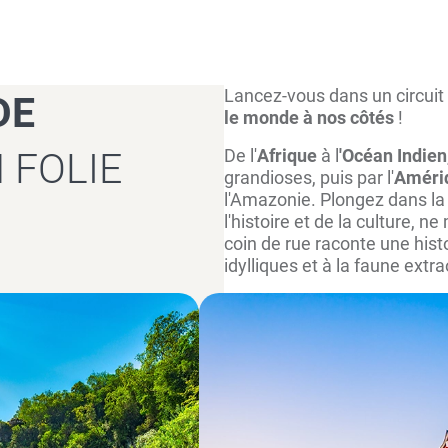
es et lumières...
doré, plages...
Lancez-vous dans un circuit 
DE
le monde à nos côtés
!
 FOLIE
De l'
Afrique
à l
'Océan Indien
grandioses, puis par l'
Améri
l'Amazonie. Plongez dans la d
l'histoire et de la culture, 
coin de rue raconte une histoi
idylliques et à la faune extr