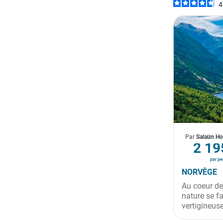
4
Norvège
Par
Salaün Ho
À p
2 19
par pe
LES PLUS 
NORVÈGE
Au coeur de
nature se fa
vertigineus
villages col