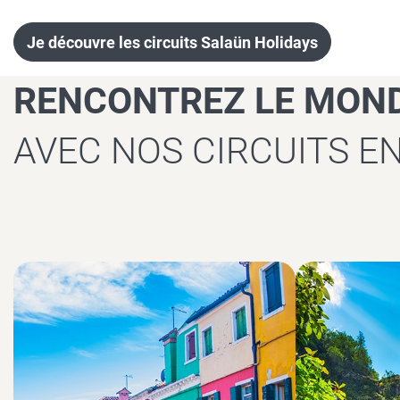
spectaculair
Je découvre les circuits Salaün Holidays
RENCONTREZ LE MON
AVEC NOS CIRCUITS EN