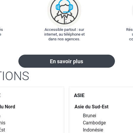
és
Accessible partout : sur
Rése
e
internet, au téléphone et
dans nos agences.
co
En savoir plus
TIONS
E
ASIE
du Nord
Asie du Sud-Est
a
Brunei
nis
Cambodge
Est
Indonésie