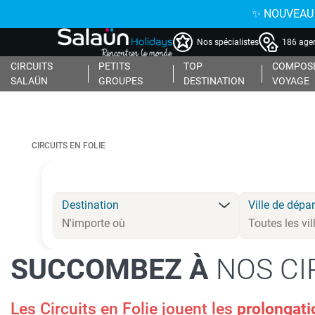
✨ NOUVEAU : 
Nos spécialistes
186 agen
CIRCUITS
PETITS
TOP
COMPOSE
SALAÜN
GROUPES
DESTINATION
VOYAGE
CIRCUITS EN FOLIE
Destination
Ville de dépar
SUCCOMBEZ À
NOS CI
Les Circuits en Folie jouent les
prolongat