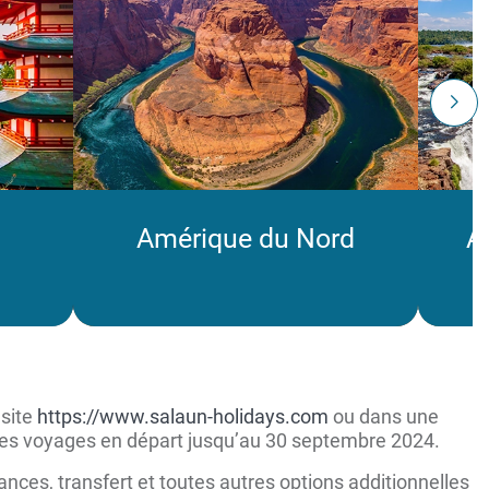
Amérique du Nord
A
 site
https://www.salaun-holidays.com
ou dans une
 les voyages en départ jusqu’au 30 septembre 2024.
nces, transfert et toutes autres options additionnelles