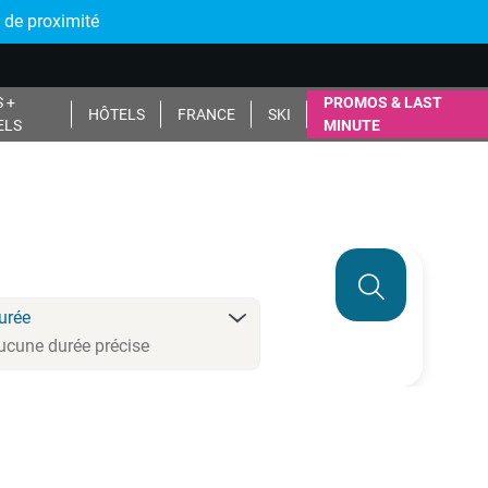
 de proximité
 +
PROMOS & LAST
HÔTELS
FRANCE
SKI
ELS
MINUTE
urée