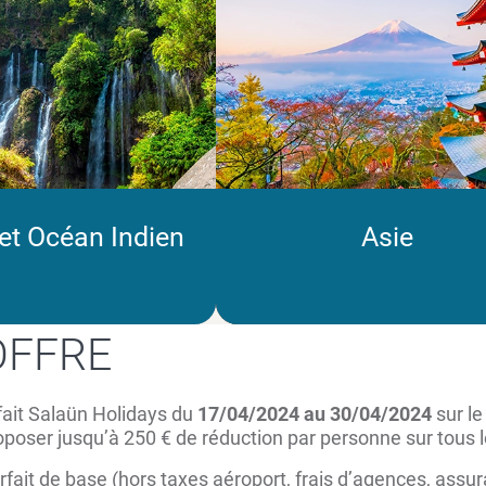
 et Océan Indien
Asie
'OFFRE
rfait Salaün Holidays du
17/04/2024 au 30/04/2024
sur le
oposer jusqu’à 250 € de réduction par personne sur tous
ait de base (hors taxes aéroport, frais d’agences, assura