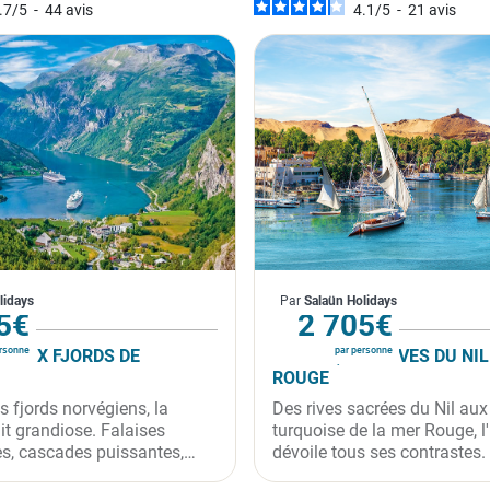
.7
/
5
-
44
avis
4.1
/
5
-
21
avis
Égypte
lidays
Par
Salaün Holidays
artir de
À partir de
5€
2 705€
rsonne
par personne
BEAUX FJORDS DE
ÉGYPTE, DES RIVES DU NI
ROUGE
s fjords norvégiens, la
Des rives sacrées du Nil au
it grandiose. Falaises
turquoise de la mer Rouge, l
es, cascades puissantes,
dévoile tous ses contrastes
orés, croisières
millénaires, croisière mythiq