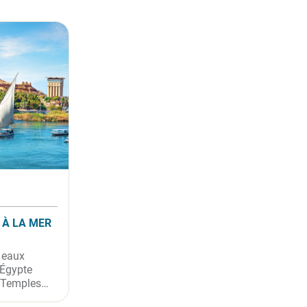
L À LA MER
x eaux
'Égypte
. Temples
ue, désert