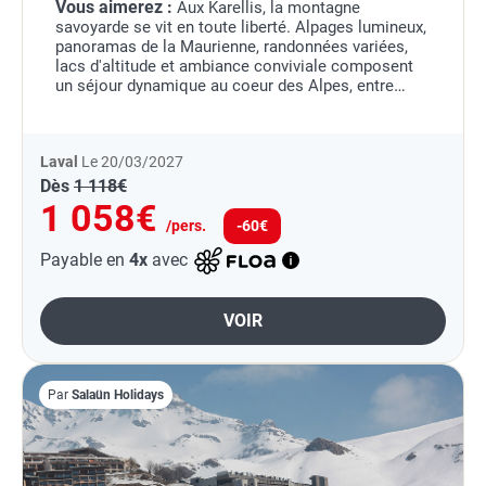
Vous aimerez :
Aux Karellis, la montagne
savoyarde se vit en toute liberté. Alpages lumineux,
panoramas de la Maurienne, randonnées variées,
lacs d'altitude et ambiance conviviale composent
un séjour dynamique au coeur des Alpes, entre
grand air, détente et plaisirs nature.
Laval
Le 20/03/2027
Dès
1 118€
1 058€
/pers.
-60€
Payable en
4x
avec
VOIR
Par
Salaün Holidays