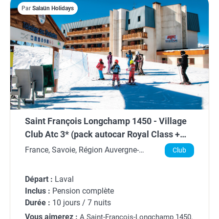
Par
Salaün Holidays
Saint François Longchamp 1450 - Village
Club Atc 3* (pack autocar Royal Class +
hébergement en pension complète)
France, Savoie, Région Auvergne-
Club
Rhône-Alpes
Départ :
Laval
Inclus :
Pension complète
Durée :
10 jours / 7 nuits
Vous aimerez :
A Saint-François-Longchamp 1450,