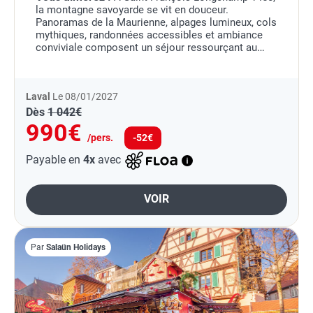
la montagne savoyarde se vit en douceur.
Panoramas de la Maurienne, alpages lumineux, cols
mythiques, randonnées accessibles et ambiance
conviviale composent un séjour ressourçant au
grand air alpin.
Laval
Le 08/01/2027
Dès
1 042€
990€
/pers.
-52€
Payable en
4x
avec
VOIR
Par
Salaün Holidays