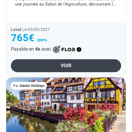
une journée au Salon de l'Agriculture, découvrant la
plus grande ferme de France. Entre culture,...
Laval
Le 05/03/2027
765€
/pers.
Payable en
4x
avec
VOIR
Par
Salaün Holidays