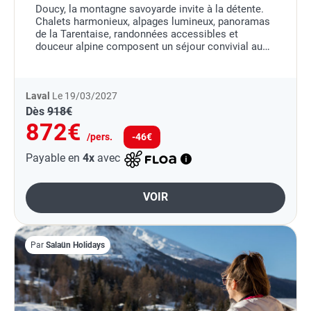
Doucy, la montagne savoyarde invite à la détente.
Chalets harmonieux, alpages lumineux, panoramas
de la Tarentaise, randonnées accessibles et
douceur alpine composent un séjour convivial au
coeur des Alpes.
Laval
Le 19/03/2027
Dès
918€
872€
/pers.
-46€
Payable en
4x
avec
VOIR
Par
Salaün Holidays