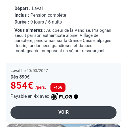
Départ :
Laval
Inclus :
Pension complète
Durée :
9 jours / 6 nuits
Vous aimerez :
Au coeur de la Vanoise, Pralognan
séduit par son authenticité alpine. Village de
caractère, panoramas sur la Grande Casse, alpages
fleuris, randonnées grandioses et douceur
montagnarde composent un séjour ressourçant
dans l'un des plus beaux écrins des Alpes
françaises.
Laval
Le 20/03/2027
Dès
899€
854€
/pers.
-45€
Payable en
4x
avec
VOIR