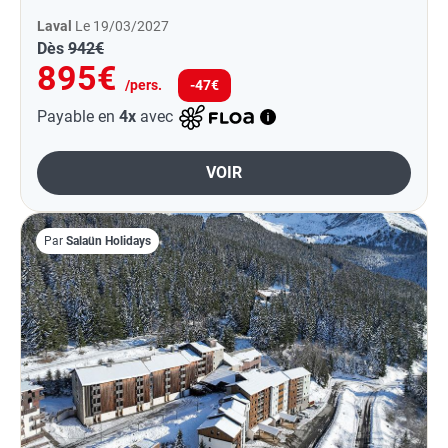
Laval
Le 19/03/2027
Dès
942€
895€
/pers.
-47€
Payable en
4x
avec
VOIR
Par
Salaün Holidays