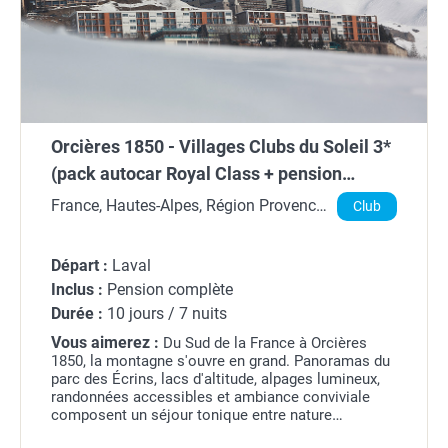
Orcières 1850 - Villages Clubs du Soleil 3*
(pack autocar Royal Class + pension
complète + remontées + matériel ou
France, Hautes-Alpes, Région Provence-
Club
formule bien-être inclus)
Alpes-Côte d'Azur
Départ :
Laval
Inclus :
Pension complète
Durée :
10 jours / 7 nuits
Vous aimerez :
Du Sud de la France à Orcières
1850, la montagne s'ouvre en grand. Panoramas du
parc des Écrins, lacs d'altitude, alpages lumineux,
randonnées accessibles et ambiance conviviale
composent un séjour tonique entre nature
préservée et grand air des Hautes-Alpes.