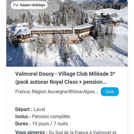
Par
Salaün Holidays
Valmorel Doucy - Village Club Miléade 3*
(pack autocar Royal Class + pension
complète)
France, Région Auvergne-Rhône-Alpes,
Club
Savoie
Départ :
Laval
Inclus :
Pension complète
Durée :
10 jours / 7 nuits
Vous aimerez :
Du Sud de la France à Valmorel et