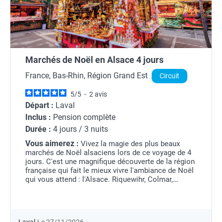
Marchés de Noël en Alsace 4 jours
France, Bas-Rhin, Région Grand Est
Circuit
5
/
5
-
2
avis
Départ :
Laval
Inclus :
Pension complète
Durée :
4 jours / 3 nuits
Vous aimerez :
Vivez la magie des plus beaux
marchés de Noël alsaciens lors de ce voyage de 4
jours. C'est une magnifique découverte de la région
française qui fait le mieux vivre l'ambiance de Noël
qui vous attend : l'Alsace. Riquewihr, Colmar,
Strasbourg... Au-delà des célèbres marchés,...