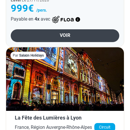
Laval
Le 27/11/2026
999€
/pers.
Payable en
4x
avec
VOIR
Par
Salaün Holidays
La Fête des Lumières à Lyon
France, Région Auvergne-Rhône-Alpes
Circuit