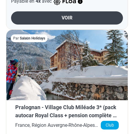
Payable en
4x
avec
VOIR
Par
Salaün Holidays
Pralognan - Village Club Miléade 3* (pack
autocar Royal Class + pension complète +
sorties raquettes)
France, Région Auvergne-Rhône-Alpes,
Club
Savoie