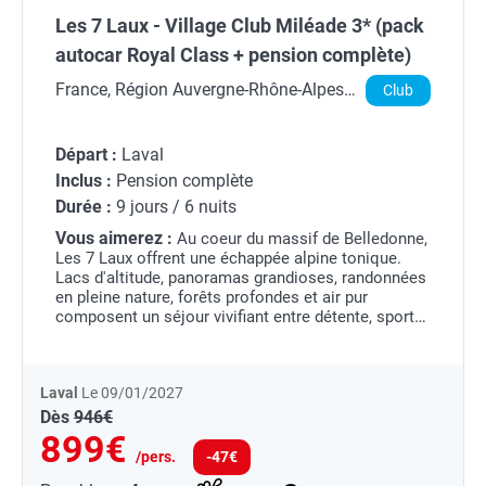
Les 7 Laux - Village Club Miléade 3* (pack
autocar Royal Class + pension complète)
France, Région Auvergne-Rhône-Alpes,
Club
Isère
Départ :
Laval
Inclus :
Pension complète
Durée :
9 jours / 6 nuits
Vous aimerez :
Au coeur du massif de Belledonne,
Les 7 Laux offrent une échappée alpine tonique.
Lacs d'altitude, panoramas grandioses, randonnées
en pleine nature, forêts profondes et air pur
composent un séjour vivifiant entre détente, sport
et grands espaces.
Laval
Le 09/01/2027
Dès
946€
899€
/pers.
-47€