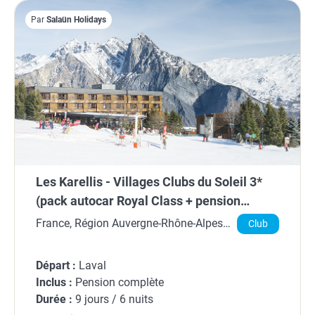
Par
Salaün Holidays
Les Karellis - Villages Clubs du Soleil 3*
(pack autocar Royal Class + pension
complète + remontées + matériel inclus)
France, Région Auvergne-Rhône-Alpes,
Club
Savoie
Départ :
Laval
Inclus :
Pension complète
Durée :
9 jours / 6 nuits