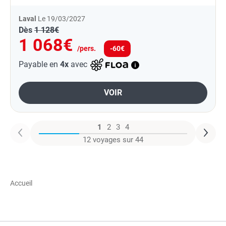
Laval
Le 19/03/2027
Dès
1 128€
1 068€
/pers.
-60€
Payable en
4x
avec
VOIR
1
2
3
4
12 voyages sur 44
Accueil