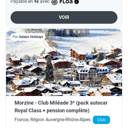
Payable en
4x
avec
VOIR
Par
Salaün Holidays
Morzine - Club Miléade 3* (pack autocar
Royal Class + pension complète)
France, Région Auvergne-Rhône-Alpes
Club