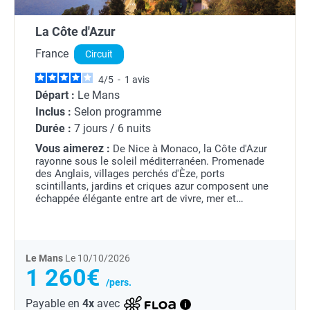
La Côte d'Azur
France
Circuit
4
/
5
-
1
avis
Départ :
Le Mans
Inclus :
Selon programme
Durée :
7 jours / 6 nuits
Vous aimerez :
De Nice à Monaco, la Côte d'Azur
rayonne sous le soleil méditerranéen. Promenade
des Anglais, villages perchés d'Èze, ports
scintillants, jardins et criques azur composent une
échappée élégante entre art de vivre, mer et
lumières du Sud.
Le Mans
Le 10/10/2026
1 260€
/pers.
Payable en
4x
avec