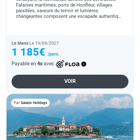
Falaises maritimes, ports de Honfleur, villages
paisibles, saveurs du terroir et lumières
changeantes composent une escapade authentique
entre mer, histoire et nature.
Le Mans
Le 19/09/2027
1 185€
/pers.
Payable en
4x
avec
VOIR
Par
Salaün Holidays