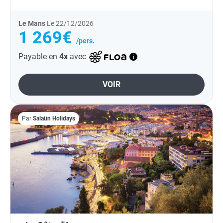
Le Mans
Le 22/12/2026
1 269€
/pers.
Payable en
4x
avec
VOIR
Par
Salaün Holidays