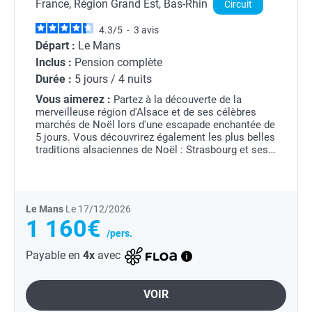
France, Région Grand Est, Bas-Rhin
Circuit
4.3
/
5
-
3
avis
Départ :
Le Mans
Inclus :
Pension complète
Durée :
5 jours / 4 nuits
Vous aimerez :
Partez à la découverte de la
merveilleuse région d'Alsace et de ses célèbres
marchés de Noël lors d'une escapade enchantée de
5 jours. Vous découvrirez également les plus belles
traditions alsaciennes de Noël : Strasbourg et ses
décorations féériques, Sélestat, berceau de la...
Le Mans
Le 17/12/2026
1 160€
/pers.
Payable en
4x
avec
VOIR