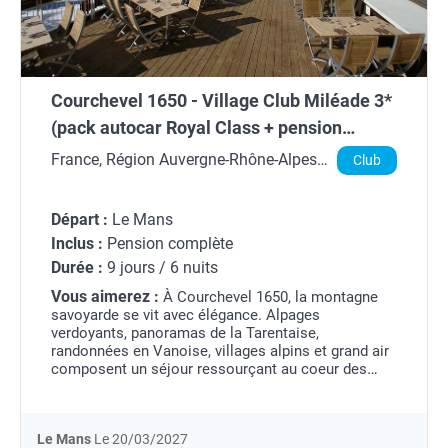
Courchevel 1650 - Village Club Miléade 3*
(pack autocar Royal Class + pension
complète)
France, Région Auvergne-Rhône-Alpes,
Club
Savoie
Départ :
Le Mans
Inclus :
Pension complète
Durée :
9 jours / 6 nuits
Vous aimerez :
À Courchevel 1650, la montagne
savoyarde se vit avec élégance. Alpages
verdoyants, panoramas de la Tarentaise,
randonnées en Vanoise, villages alpins et grand air
composent un séjour ressourçant au coeur des
Alpes, entre nature pure et art de vivre montagnard.
Le Mans
Le 20/03/2027