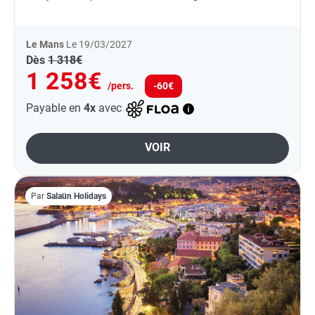
généreuse et grand air estival.
Le Mans
Le 19/03/2027
Dès
1 318€
1 258€
/pers.
-60€
Payable en
4x
avec
VOIR
Par
Salaün Holidays