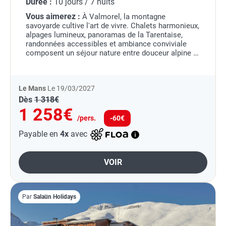
Durée :
10 jours / 7 nuits
Vous aimerez :
À Valmorel, la montagne
savoyarde cultive l'art de vivre. Chalets harmonieux,
alpages lumineux, panoramas de la Tarentaise,
randonnées accessibles et ambiance conviviale
composent un séjour nature entre douceur alpine et
plaisirs du grand air.
Le Mans
Le 19/03/2027
Dès
1 318€
1 258€
/pers.
-60€
Payable en
4x
avec
VOIR
Par
Salaün Holidays