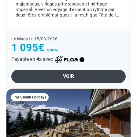
majestueux, villages pittoresques et héritage
impérial. Vivez un voyage d'exception rythmé par
deux fêtes emblématiques : la mythique Fête de la
Bière à Munich et la traditionnelle transhumance
tyrolienne....
Le Mans
Le 15/09/2026
1 095€
/pers.
Payable en
4x
avec
VOIR
Par
Salaün Holidays