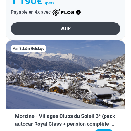
1 190€
/pers.
Payable en
4x
avec
VOIR
Par
Salaün Holidays
Morzine - Villages Clubs du Soleil 3* (pack
autocar Royal Class + pension complète +