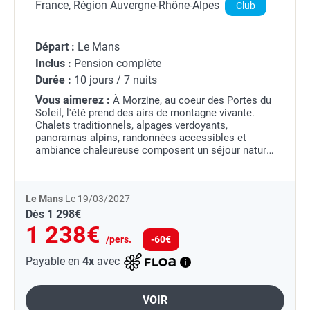
remontées + matériel inclus)
France, Région Auvergne-Rhône-Alpes
Club
Départ :
Le Mans
Inclus :
Pension complète
Durée :
10 jours / 7 nuits
Vous aimerez :
À Morzine, au coeur des Portes du
Soleil, l'été prend des airs de montagne vivante.
Chalets traditionnels, alpages verdoyants,
panoramas alpins, randonnées accessibles et
ambiance chaleureuse composent un séjour nature
entre grand air et art de vivre savoyard.
Le Mans
Le 19/03/2027
Dès
1 298€
1 238€
/pers.
-60€
Payable en
4x
avec
VOIR