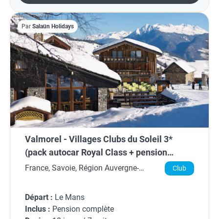
Par
Salaün Holidays
Valmorel - Villages Clubs du Soleil 3*
(pack autocar Royal Class + pension
complète + remontées + matériel inclus)
France, Savoie, Région Auvergne-
Club
Rhône-Alpes
Départ :
Le Mans
Inclus :
Pension complète