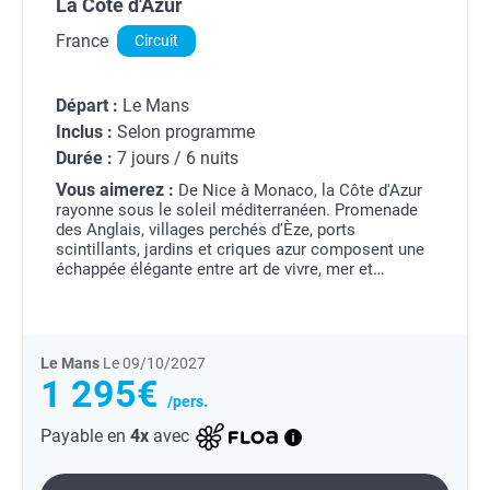
La Côte d'Azur
France
Circuit
Départ :
Le Mans
Inclus :
Selon programme
Durée :
7 jours / 6 nuits
Vous aimerez :
De Nice à Monaco, la Côte d'Azur
rayonne sous le soleil méditerranéen. Promenade
des Anglais, villages perchés d'Èze, ports
scintillants, jardins et criques azur composent une
échappée élégante entre art de vivre, mer et
lumières du Sud.
Le Mans
Le 09/10/2027
1 295€
/pers.
Payable en
4x
avec