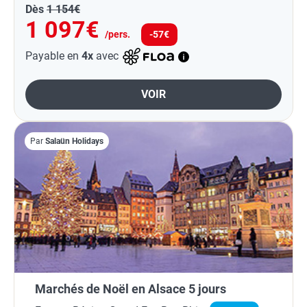
Dès
1 154€
1 097€
/pers.
-57€
Payable en
4x
avec
VOIR
Par
Salaün Holidays
Marchés de Noël en Alsace 5 jours