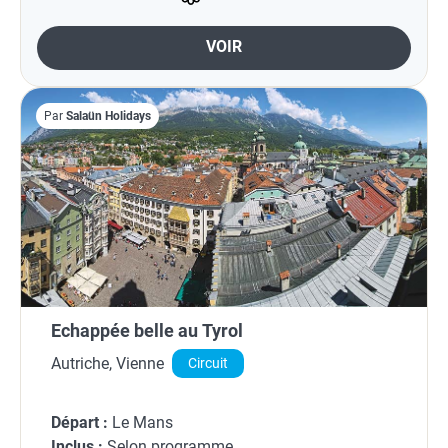
VOIR
Par
Salaün Holidays
Echappée belle au Tyrol
Autriche, Vienne
Circuit
Départ :
Le Mans
Inclus :
Selon programme