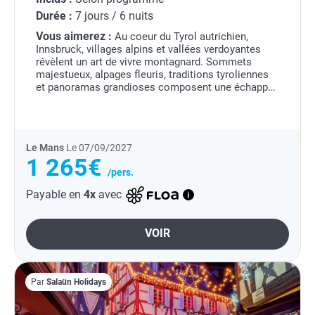
Durée :
7 jours / 6 nuits
Vous aimerez :
Au coeur du Tyrol autrichien,
Innsbruck, villages alpins et vallées verdoyantes
révèlent un art de vivre montagnard. Sommets
majestueux, alpages fleuris, traditions tyroliennes
et panoramas grandioses composent une échappée
alpine pleine de charme.
Le Mans
Le 07/09/2027
1 265€
/pers.
Payable en
4x
avec
VOIR
Par
Salaün Holidays