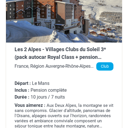
Les 2 Alpes - Villages Clubs du Soleil 3*
(pack autocar Royal Class + pension
complète + remontées + matériel inclus)
France, Région Auvergne-Rhône-Alpes,
Club
Isère
Départ :
Le Mans
Inclus :
Pension complète
Durée :
10 jours / 7 nuits
Vous aimerez :
Aux Deux Alpes, la montagne se vit
sans compromis. Glacier d'altitude, panoramas de
l'Oisans, alpages ouverts sur l'horizon, randonnées
variées et ambiance conviviale composent un
séjour tonique entre haute montagne, nature