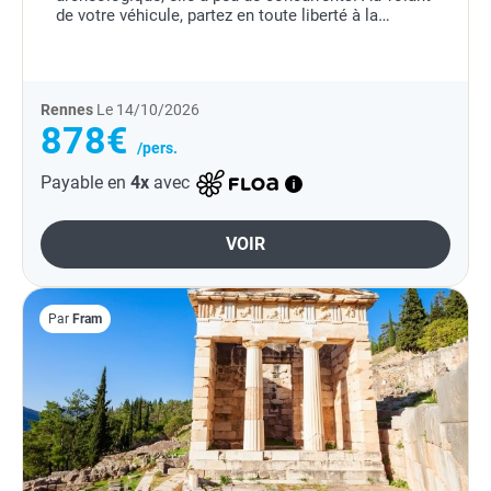
de votre véhicule, partez en toute liberté à la
découverte de ses trésors éternels, entre mer...
Rennes
Le 14/10/2026
878€
/pers.
Payable en
4x
avec
VOIR
Par
Fram