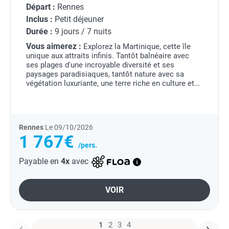
Départ :
Rennes
Inclus :
Petit déjeuner
Durée :
9 jours / 7 nuits
Vous aimerez :
Explorez la Martinique, cette île
unique aux attraits infinis. Tantôt balnéaire avec
ses plages d'une incroyable diversité et ses
paysages paradisiaques, tantôt nature avec sa
végétation luxuriante, une terre riche en culture et
patrimoine, un Rhum reconnu mondialement et
des...
Rennes
Le 09/10/2026
1 767€
/pers.
Payable en
4x
avec
VOIR
1
2
3
4