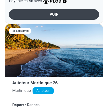
Payable en
4x
avec
VOIR
Par
Exotismes
Autotour Martinique 26
Martinique
Autotour
Départ :
Rennes