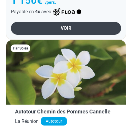
1 150€
/pers.
Payable en
4x
avec
VOIR
Par
Solea
Autotour Chemin des Pommes Cannelle
La Réunion
Autotour