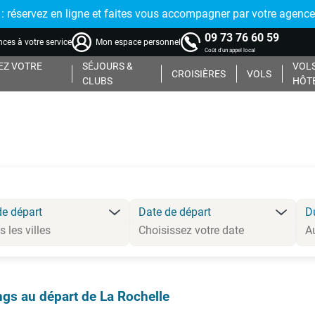
réservez en ligne et faites vous accompagner par votre agence
09 73 76 60 59
ces à votre service
Mon espace personnel
Coût d'un appel local
Z VOTRE
SÉJOURS &
VOLS
CROISIÈRES
VOLS
CLUBS
HÔT
de départ
Date de départ
D
gs au départ de La Rochelle