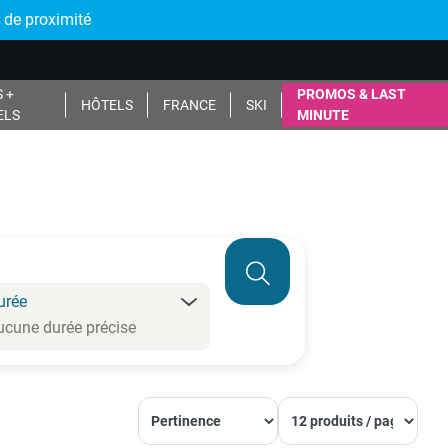
 de proximité
 +
PROMOS & LAST
HÔTELS
FRANCE
SKI
ELS
MINUTE
urée