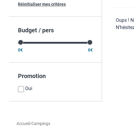
Réinitialiser mes critères
Oups ! N
N’hésite
Budget / pers
0€
0€
Promotion
Oui
Accueil
/
Campings