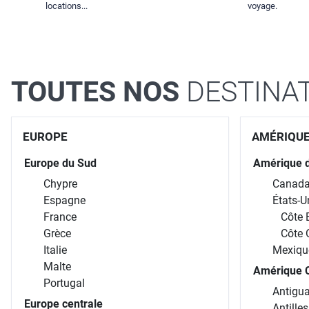
locations...
voyage.
TOUTES NOS
DESTINA
EUROPE
AMÉRIQU
Europe du Sud
Amérique 
Chypre
Canad
Espagne
États-U
France
Côte 
Grèce
Côte 
Italie
Mexiqu
Malte
Amérique C
Portugal
Antigua
Europe centrale
Antille