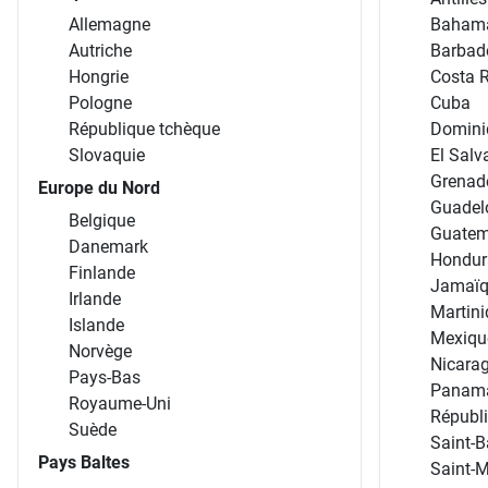
Allemagne
Baham
Autriche
Barbad
Hongrie
Costa 
Pologne
Cuba
République tchèque
Domini
Slovaquie
El Salv
Grenad
Europe du Nord
Guadel
Belgique
Guatem
Danemark
Hondur
Finlande
Jamaï
Irlande
Martin
Islande
Mexiqu
Norvège
Nicara
Pays-Bas
Panam
Royaume-Uni
Républ
Suède
Saint-B
Pays Baltes
Saint-M