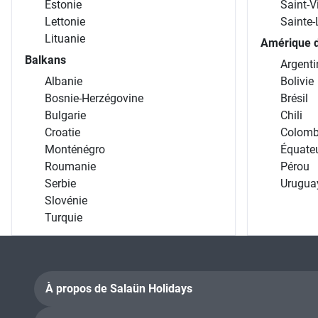
Estonie
Saint-V
Lettonie
Sainte-
Lituanie
Amérique 
Balkans
Argenti
Albanie
Bolivie
Bosnie-Herzégovine
Brésil
Bulgarie
Chili
Croatie
Colomb
Monténégro
Équate
Roumanie
Pérou
Serbie
Urugua
Slovénie
Turquie
À propos de Salaün Holidays