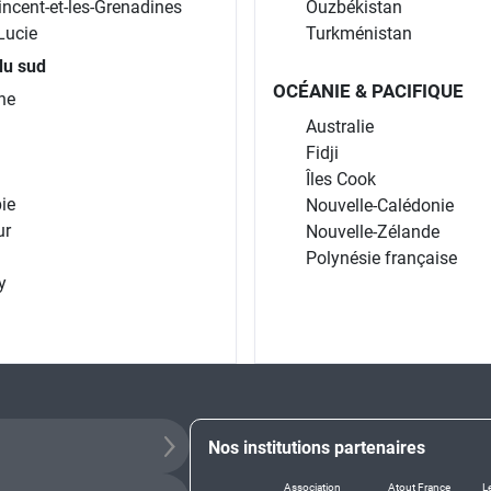
incent-et-les-Grenadines
Ouzbékistan
Lucie
Turkménistan
du sud
OCÉANIE & PACIFIQUE
ne
Australie
Fidji
Îles Cook
ie
Nouvelle-Calédonie
ur
Nouvelle-Zélande
Polynésie française
y
Nos institutions partenaires
Association
Atout France
L