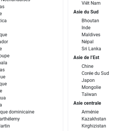
Viêt Nam
as
Asie du Sud
e
Rica
Bhoutan
Inde
que
Maldives
ador
Népal
e
Sri Lanka
oupe
Asie de l’Est
ala
Chine
as
Corée du Sud
que
Japon
ique
Mongolie
e
Taïwan
gua
Asie centrale
a
ique dominicaine
Arménie
arthélemy
Kazakhstan
artin
Kirghizistan