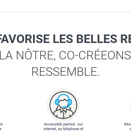
FAVORISE LES BELLES 
 LA NÔTRE, CO-CRÉEONS
RESSEMBLE.
és
Accessible partout : sur
Rése
e
internet, au téléphone et