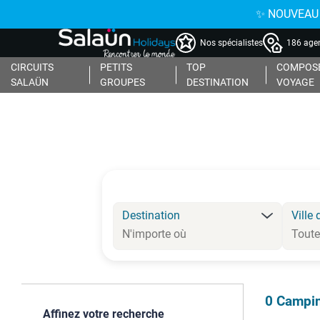
✨ NOUVEAU : 
Nos spécialistes
186 agen
CIRCUITS
PETITS
TOP
COMPOSE
SALAÜN
GROUPES
DESTINATION
VOYAGE
Destination
Ville 
0
Campin
Affinez votre recherche