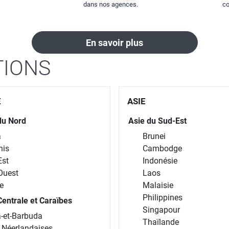
dans nos agences.
co
En savoir plus
TIONS
E
ASIE
du Nord
Asie du Sud-Est
a
Brunei
nis
Cambodge
Est
Indonésie
Ouest
Laos
e
Malaisie
Philippines
entrale et Caraïbes
Singapour
-et-Barbuda
Thaïlande
s Néerlandaises