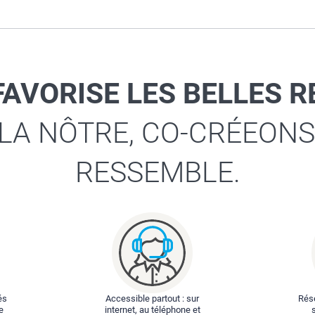
FAVORISE LES BELLES 
 LA NÔTRE, CO-CRÉEONS
RESSEMBLE.
és
Accessible partout : sur
Rése
e
internet, au téléphone et