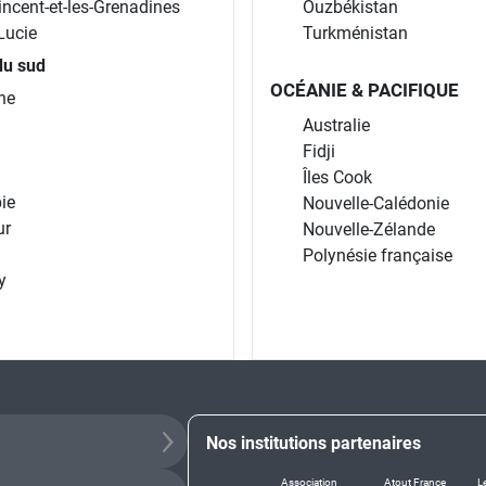
incent-et-les-Grenadines
Ouzbékistan
Lucie
Turkménistan
du sud
OCÉANIE & PACIFIQUE
ne
Australie
Fidji
Îles Cook
ie
Nouvelle-Calédonie
ur
Nouvelle-Zélande
Polynésie française
y
Nos institutions partenaires
Association
Atout France
L