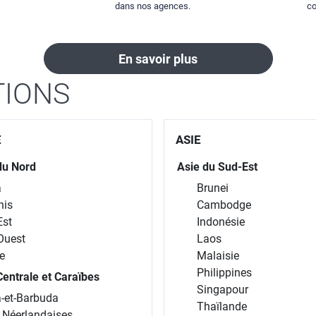
dans nos agences.
co
En savoir plus
TIONS
E
ASIE
du Nord
Asie du Sud-Est
a
Brunei
nis
Cambodge
Est
Indonésie
Ouest
Laos
e
Malaisie
Philippines
entrale et Caraïbes
Singapour
-et-Barbuda
Thaïlande
s Néerlandaises