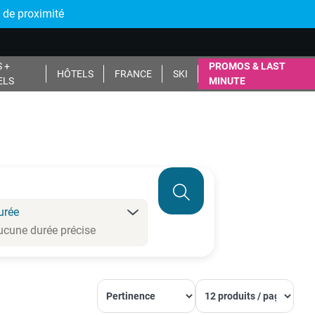
 de proximité
 +
PROMOS & LAST
HÔTELS
FRANCE
SKI
ELS
MINUTE
urée