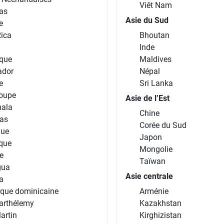
Viêt Nam
as
Asie du Sud
e
Rica
Bhoutan
Inde
que
Maldives
ador
Népal
e
Sri Lanka
oupe
Asie de l’Est
ala
Chine
as
Corée du Sud
que
Japon
ique
Mongolie
e
Taïwan
gua
Asie centrale
a
ique dominicaine
Arménie
arthélemy
Kazakhstan
artin
Kirghizistan