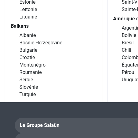
Estonie
Saint-V
Lettonie
Sainte-
Lituanie
Amérique 
Balkans
Argenti
Albanie
Bolivie
Bosnie-Herzégovine
Brésil
Bulgarie
Chili
Croatie
Colomb
Monténégro
Équate
Roumanie
Pérou
Serbie
Urugua
Slovénie
Turquie
Le Groupe Salaün