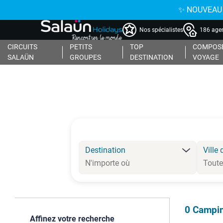
✨ NOUVEAU : 
Nos spécialistes
186 agen
CIRCUITS
PETITS
TOP
COMPOSE
SALAÜN
GROUPES
DESTINATION
VOYAGE
Destination
Ville 
0
Campin
Affinez votre recherche