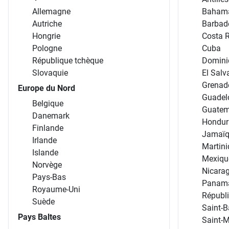
Allemagne
Baham
Autriche
Barbad
Hongrie
Costa 
Pologne
Cuba
République tchèque
Domini
Slovaquie
El Salv
Grenad
Europe du Nord
Guadel
Belgique
Guatem
Danemark
Hondur
Finlande
Jamaï
Irlande
Martin
Islande
Mexiqu
Norvège
Nicara
Pays-Bas
Panam
Royaume-Uni
Républ
Suède
Saint-B
Pays Baltes
Saint-M