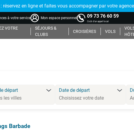
réservez en ligne et faites vous accompagner par votre agence
09 73 76 60 59
ces à votre service
Mon espace personnel
Coût d'un appel local
Z VOTRE
SÉJOURS &
VOLS
CROISIÈRES
VOLS
CLUBS
HÔT
de départ
Date de départ
D
gs Barbade