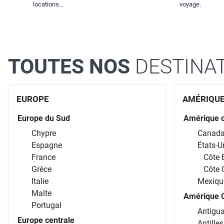
locations...
voyage.
TOUTES NOS
DESTINA
EUROPE
AMÉRIQU
Europe du Sud
Amérique 
Chypre
Canad
Espagne
États-U
France
Côte 
Grèce
Côte 
Italie
Mexiqu
Malte
Amérique C
Portugal
Antigua
Europe centrale
Antille