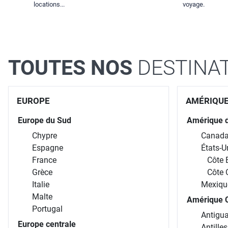
locations...
voyage.
TOUTES NOS
DESTINA
EUROPE
AMÉRIQU
Europe du Sud
Amérique 
Chypre
Canad
Espagne
États-U
France
Côte 
Grèce
Côte 
Italie
Mexiqu
Malte
Amérique C
Portugal
Antigua
Europe centrale
Antille