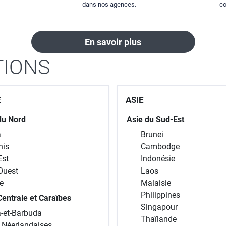
dans nos agences.
co
En savoir plus
TIONS
E
ASIE
du Nord
Asie du Sud-Est
a
Brunei
nis
Cambodge
Est
Indonésie
Ouest
Laos
e
Malaisie
Philippines
entrale et Caraïbes
Singapour
-et-Barbuda
Thaïlande
s Néerlandaises