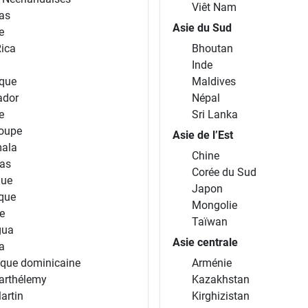
Viêt Nam
as
Asie du Sud
e
Rica
Bhoutan
Inde
que
Maldives
ador
Népal
e
Sri Lanka
oupe
Asie de l’Est
ala
Chine
as
Corée du Sud
que
Japon
ique
Mongolie
e
Taïwan
gua
Asie centrale
a
ique dominicaine
Arménie
arthélemy
Kazakhstan
artin
Kirghizistan