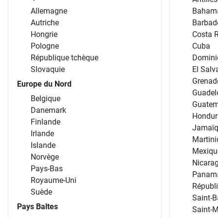
Allemagne
Baham
Autriche
Barbad
Hongrie
Costa 
Pologne
Cuba
République tchèque
Domini
Slovaquie
El Salv
Grenad
Europe du Nord
Guadel
Belgique
Guatem
Danemark
Hondur
Finlande
Jamaï
Irlande
Martin
Islande
Mexiqu
Norvège
Nicara
Pays-Bas
Panam
Royaume-Uni
Républ
Suède
Saint-B
Pays Baltes
Saint-M