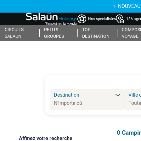
✨ NOUVEAU : 
Nos spécialistes
186 agen
CIRCUITS
PETITS
TOP
COMPOSE
SALAÜN
GROUPES
DESTINATION
VOYAGE
Destination
Ville 
0
Campin
Affinez votre recherche