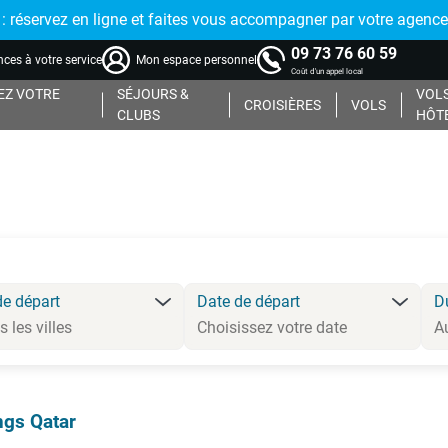
réservez en ligne et faites vous accompagner par votre agence
09 73 76 60 59
ces à votre service
Mon espace personnel
Coût d'un appel local
Z VOTRE
SÉJOURS &
VOLS
CROISIÈRES
VOLS
CLUBS
HÔT
de départ
Date de départ
D
gs Qatar