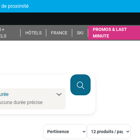
 de proximité
 +
PROMOS & LAST
HÔTELS
FRANCE
SKI
ELS
MINUTE
urée