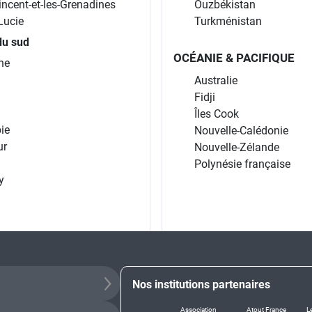
incent-et-les-Grenadines
Ouzbékistan
Lucie
Turkménistan
du sud
OCÉANIE & PACIFIQUE
ne
Australie
Fidji
Îles Cook
ie
Nouvelle-Calédonie
ur
Nouvelle-Zélande
Polynésie française
y
Nos institutions partenaires
Association
Atout France
L