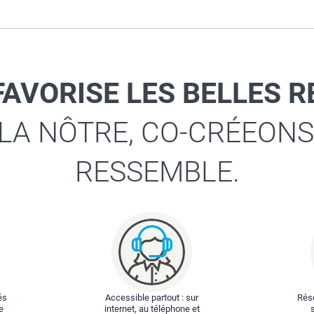
FAVORISE LES BELLES 
 LA NÔTRE, CO-CRÉEONS
RESSEMBLE.
és
Accessible partout : sur
Rése
e
internet, au téléphone et