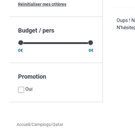
Réinitialiser mes critères
Oups ! N
N’hésite
Budget / pers
0€
0€
Promotion
Oui
Accueil
/
Campings
/
Qatar