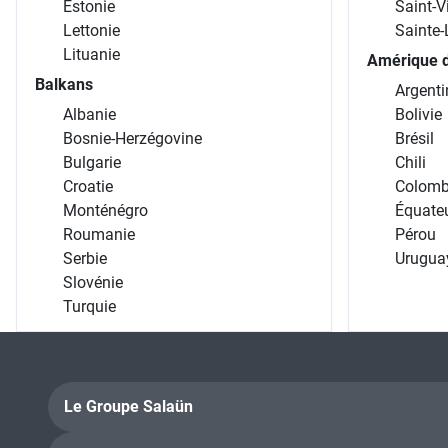
Estonie
Saint-V
Lettonie
Sainte-
Lituanie
Amérique 
Balkans
Argenti
Albanie
Bolivie
Bosnie-Herzégovine
Brésil
Bulgarie
Chili
Croatie
Colomb
Monténégro
Équate
Roumanie
Pérou
Serbie
Urugua
Slovénie
Turquie
Le Groupe Salaün