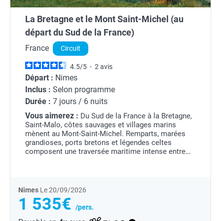
La Bretagne et le Mont Saint-Michel (au
départ du Sud de la France)
France
Circuit
4.5
/
5
-
2
avis
Départ :
Nimes
Inclus :
Selon programme
Durée :
7 jours / 6 nuits
Vous aimerez :
Du Sud de la France à la Bretagne,
Saint-Malo, côtes sauvages et villages marins
mènent au Mont-Saint-Michel. Remparts, marées
grandioses, ports bretons et légendes celtes
composent une traversée maritime intense entre
histoire et grands horizons.
Nimes
Le 20/09/2026
1 535€
/pers.