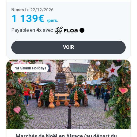
Nimes
Le 22/12/2026
1 139€
/pers.
Payable en
4x
avec
VOIR
Par
Salaün Holidays
Marchés de Noël en Alsace (au départ du