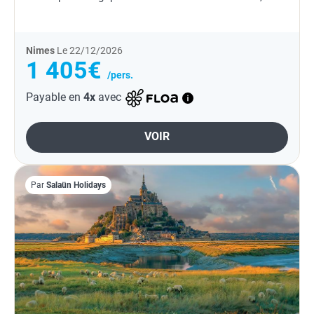
entre traditions sacrées et art de vivre italien.
Nimes
Le 22/12/2026
1 405€
/pers.
Payable en
4x
avec
VOIR
Par
Salaün Holidays