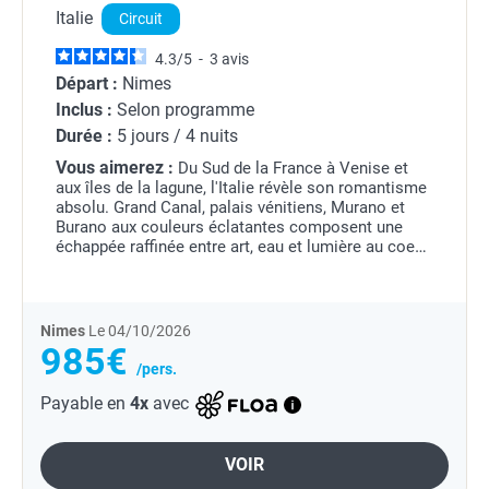
Italie
Circuit
4.3
/
5
-
3
avis
Départ :
Nimes
Inclus :
Selon programme
Durée :
5 jours / 4 nuits
Vous aimerez :
Du Sud de la France à Venise et
aux îles de la lagune, l'Italie révèle son romantisme
absolu. Grand Canal, palais vénitiens, Murano et
Burano aux couleurs éclatantes composent une
échappée raffinée entre art, eau et lumière au coeur
de la Sérénissime.
Nimes
Le 04/10/2026
985€
/pers.
Payable en
4x
avec
VOIR