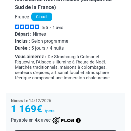
Sud de la France)
France
Circuit
5
/
5
-
1
avis
Départ :
Nimes
Inclus :
Selon programme
Durée :
5 jours / 4 nuits
Vous aimerez :
De Strasbourg à Colmar et
Riquewihr, l'Alsace s'illumine à l'heure de Noël.
Marchés traditionnels, maisons à colombages,
senteurs d'épices, artisanat local et atmosphère
féerique composent une immersion chaleureuse au
coeur des traditions alsaciennes.
Nimes
Le 14/12/2026
1 169€
/pers.
Payable en
4x
avec