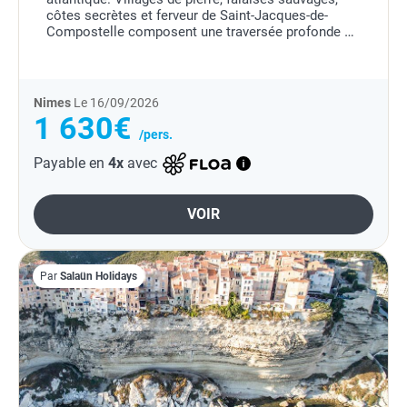
côtes secrètes et ferveur de Saint-Jacques-de-
Compostelle composent une traversée profonde et
authentique.
Nimes
Le 16/09/2026
1 630€
/pers.
Payable en
4x
avec
VOIR
Par
Salaün Holidays