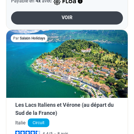
Payable en
4x
avec
VOIR
Par
Salaün Holidays
Les Lacs Italiens et Vérone (au départ du
Sud de la France)
Italie
Circuit
4.4
/
5
-
8
avis