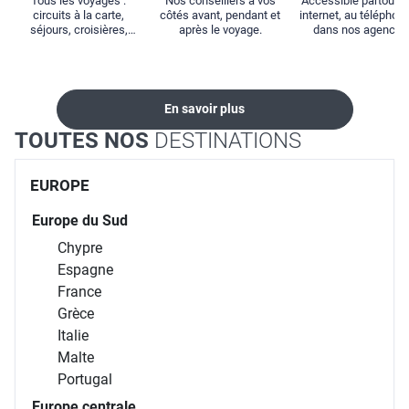
Tous les voyages :
Nos conseillers à vos
Accessible partout : 
circuits à la carte,
côtés avant, pendant et
internet, au téléphone
séjours, croisières,
après le voyage.
dans nos agences
locations...
En savoir plus
TOUTES NOS
DESTINATIONS
EUROPE
Europe du Sud
Chypre
Espagne
France
Grèce
Italie
Malte
Portugal
Europe centrale