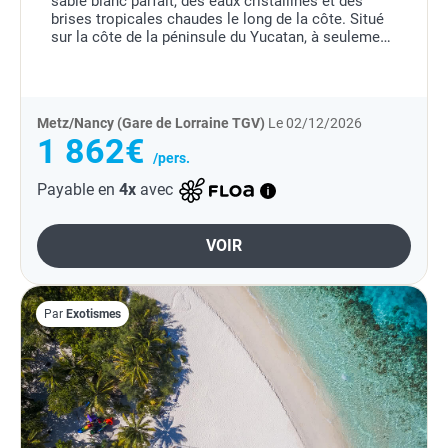
sable blanc parfait, des eaux cristallines et des
brises tropicales chaudes le long de la côte. Situé
sur la côte de la péninsule du Yucatan, à seulement
1h45 de l'aéroport international de...
Metz/Nancy (Gare de Lorraine TGV)
Le 02/12/2026
1 862€
/pers.
Payable en
4x
avec
VOIR
Par
Exotismes