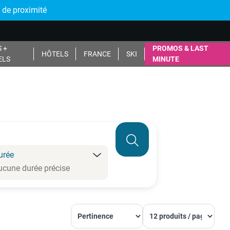
 de proximité
 +
PROMOS & LAST
HÔTELS
FRANCE
SKI
ELS
MINUTE
urée