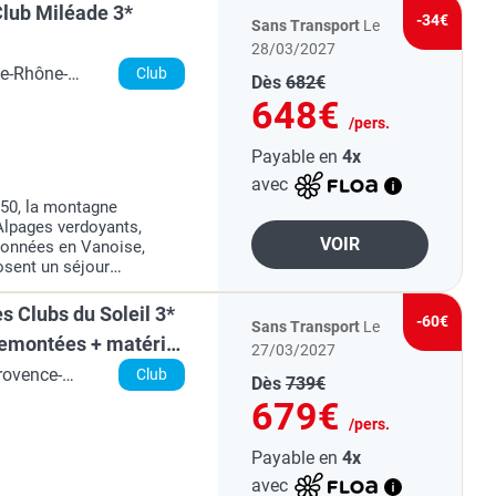
Club Miléade 3*
-34€
Sans Transport
Le
28/03/2027
ne-Rhône-
Club
Dès
682€
648€
/pers.
Payable en
4x
avec
50, la montagne
Alpages verdoyants,
VOIR
données en Vanoise,
osent un séjour
ntre nature pure et art
s Clubs du Soleil 3*
-60€
Sans Transport
Le
remontées + matériel
27/03/2027
rovence-
Club
Dès
739€
679€
/pers.
Payable en
4x
avec