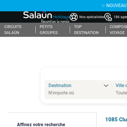
✨ NOUVEAU : 
Nos spécialistes
186 agen
CIRCUITS
PETITS
TOP
COMPOSE
SALAÜN
GROUPES
DESTINATION
VOYAGE
Destination
Ville 
1085
Cl
Affinez votre recherche