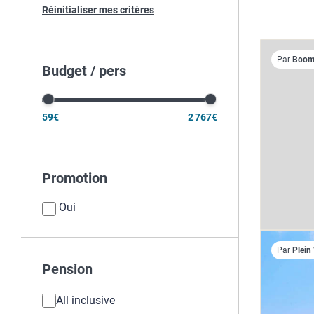
Réinitialiser mes critères
Par
Boome
Budget / pers
59€
2 767€
Promotion
Oui
Par
Plein
Pension
All inclusive