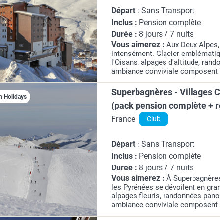
Départ :
Sans Transport
Inclus :
Pension complète
Durée :
8 jours / 7 nuits
Vous aimerez :
Aux Deux Alpes,
intensément. Glacier emblémati
l'Oisans, alpages d'altitude, rand
ambiance conviviale composent 
entre haute montagne, nature gén
estival.
Superbagnères - Villages Cl
n Holidays
(pack pension complète + 
inclus)
France
Club
Départ :
Sans Transport
Inclus :
Pension complète
Durée :
8 jours / 7 nuits
Vous aimerez :
À Superbagnères
les Pyrénées se dévoilent en gra
alpages fleuris, randonnées pano
ambiance conviviale composent un
nature préservée et douceur mon