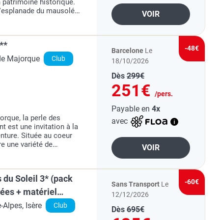
 patrimoine historique.
 l'esplanade du mausolée
VOIR
 environnement plus
**
-48€
Barcelone
Le
 de Majorque
Club
18/10/2026
Dès
299€
251€
/pers.
Payable en
4x
orque, la perle des
avec
t est une invitation à la
enture. Située au coeur
re une variété de
VOIR
s idylliques, villages
 du Soleil 3* (pack
-60€
Sans Transport
Le
ées + matériel
12/12/2026
Alpes, Isère
Club
Dès
695€