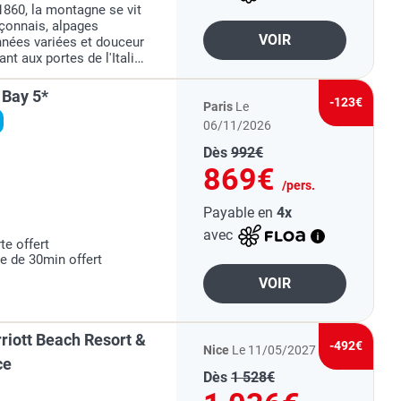
860, la montagne se vit
çonnais, alpages
VOIR
nnées variées et douceur
nt aux portes de l'Italie,
altitude.
 Bay 5*
-123€
Paris
Le
06/11/2026
Dès
992€
869€
/pers.
Payable en
4x
avec
te offert
e de 30min offert
VOIR
riott Beach Resort &
-492€
Nice
Le 11/05/2027
ce
Dès
1 528€