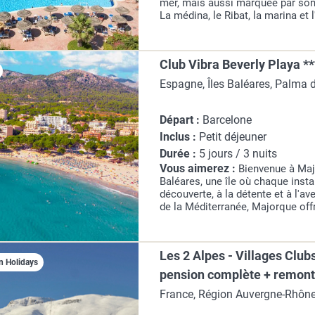
mer, mais aussi marquée par son
La médina, le Ribat, la marina et
d'Habib Bourguiba composent un
urbain et...
Club Vibra Beverly Playa **
Espagne, Îles Baléares, Palma
Départ :
Barcelone
Inclus :
Petit déjeuner
Durée :
5 jours / 3 nuits
Vous aimerez :
Bienvenue à Maj
Baléares, une île où chaque instan
découverte, à la détente et à l'av
de la Méditerranée, Majorque off
paysages enchanteurs, entre plage
pittoresques,...
Les 2 Alpes - Villages Clubs
n Holidays
pension complète + remont
inclus)
France, Région Auvergne-Rhône-