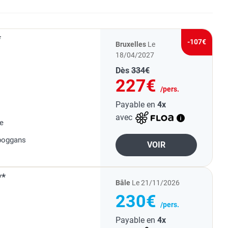
*
-107€
Bruxelles
Le
18/04/2027
Dès
334€
227€
/pers.
Payable en
4x
avec
ge
oboggans
VOIR
**
Bâle
Le 21/11/2026
230€
/pers.
Payable en
4x