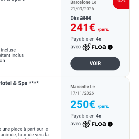
-47€
Barcelone
Le
21/09/2026
Dès
288€
241€
/pers.
Payable en
4x
avec
 incluse
itant inclus
ion
VOIR
otel & Spa ****
Marseille
Le
17/11/2026
250€
/pers.
Payable en
4x
avec
une place à part sur le
re animée, tournée vers la