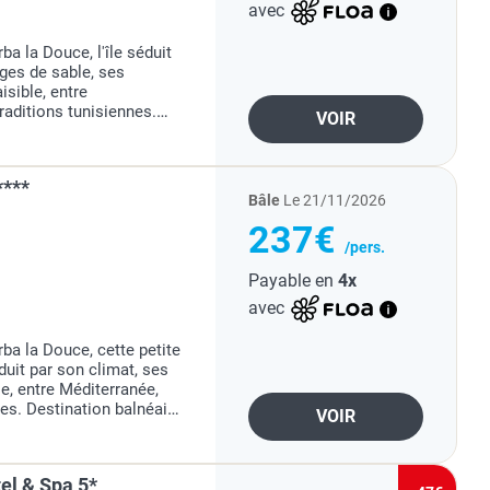
avec
a la Douce, l'île séduit
ages de sable, ses
sible, entre
traditions tunisiennes.
VOIR
ble du Sud tunisien, elle
****
Bâle
Le 21/11/2026
237€
/pers.
Payable en
4x
avec
a la Douce, cette petite
duit par son climat, ses
e, entre Méditerranée,
les. Destination balnéaire
VOIR
erner facilement détente
el & Spa 5*