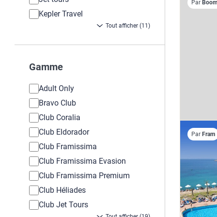
Par
Boome
Kepler Travel
Tout afficher (11)
Gamme
Adult Only
Bravo Club
Club Coralia
Club Eldorador
Par
Fram
Club Framissima
Club Framissima Evasion
Club Framissima Premium
Club Héliades
Club Jet Tours
Tout afficher (19)