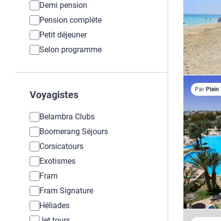
Demi pension
Pension complète
Petit déjeuner
Selon programme
Par
Plein
Voyagistes
Belambra Clubs
Boomerang Séjours
Corsicatours
Exotismes
Fram
Fram Signature
Héliades
Jet tours