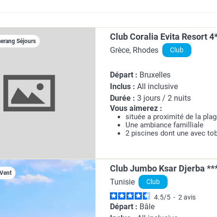
Club Coralia Evita Resort 4
rang Séjours
Grèce, Rhodes
Club
Départ :
Bruxelles
Inclus :
All inclusive
Durée :
3 jours / 2 nuits
Vous aimerez :
située a proximité de la pla
Une ambiance familliale
2 piscines dont une avec t
Club Jumbo Ksar Djerba **
 Vent
Tunisie
Club
4.5
/
5
-
2
avis
Départ :
Bâle