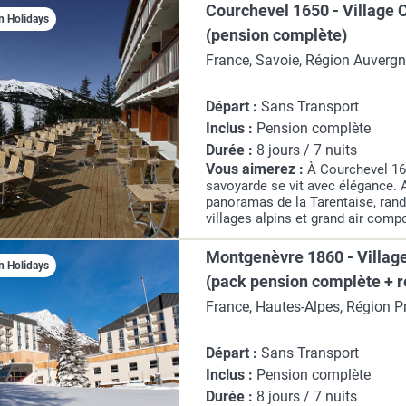
Courchevel 1650 - Village 
n Holidays
(pension complète)
France, Savoie, Région Auverg
Alpes
Départ :
Sans Transport
Inclus :
Pension complète
Durée :
8 jours / 7 nuits
Vous aimerez :
À Courchevel 16
savoyarde se vit avec élégance. 
panoramas de la Tarentaise, ran
villages alpins et grand air comp
ressourçant au coeur des Alpes, e
de vivre montagnard.
Montgenèvre 1860 - Village
n Holidays
(pack pension complète + 
inclus)
France, Hautes-Alpes, Région P
Alpes-Côte d'Azur
Départ :
Sans Transport
Inclus :
Pension complète
Durée :
8 jours / 7 nuits