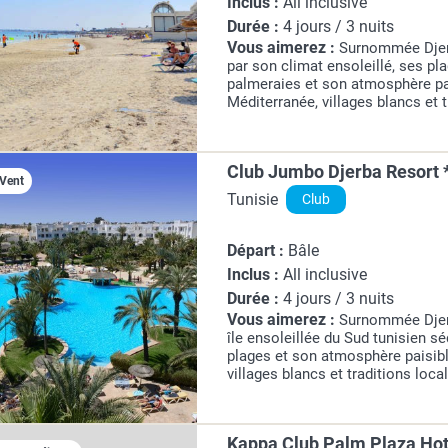
Inclus :
All inclusive
Durée :
4 jours / 3 nuits
Vous aimerez :
Surnommée Djerb
par son climat ensoleillé, ses pl
palmeraies et son atmosphère pai
Méditerranée, villages blancs et 
Destination balnéaire incontourna
permet d'alterner...
Club Jumbo Djerba Resort 
 Vent
Tunisie
Club
Départ :
Bâle
Inclus :
All inclusive
Durée :
4 jours / 3 nuits
Vous aimerez :
Surnommée Djerb
île ensoleillée du Sud tunisien sé
plages et son atmosphère paisibl
villages blancs et traditions loca
très appréciée, elle permet d'alt
au...
Kappa Club Palm Plaza Hot