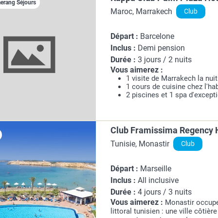
rang Séjours
Maroc, Marrakech
Club
Départ :
Barcelone
Inclus :
Demi pension
Durée :
3 jours / 2 nuits
Vous aimerez :
1 visite de Marrakech la nuit
1 cours de cuisine chez l'hab
2 piscines et 1 spa d'except
Club Framissima Regency H
Tunisie, Monastir
Club
Départ :
Marseille
Inclus :
All inclusive
Durée :
4 jours / 3 nuits
Vous aimerez :
Monastir occupe 
littoral tunisien : une ville côtiè