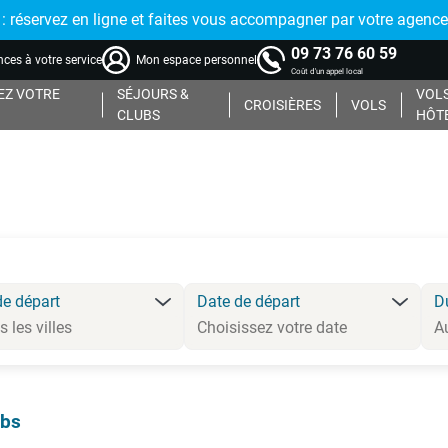
réservez en ligne et faites vous accompagner par votre agence
09 73 76 60 59
ces à votre service
Mon espace personnel
Coût d'un appel local
Z VOTRE
SÉJOURS &
VOLS
CROISIÈRES
VOLS
CLUBS
HÔT
de départ
Date de départ
D
ubs