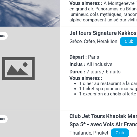
Vous aimerez :
À Montgenèvre 1
en grand air. Panoramas du Brian
lumineux, cols mythiques, rando
alpine composent un séjour vivifia
entre nature préservée et esprit d'
Jet tours Signature Kakkos
ours
Grèce, Crète, Heraklion
Club
Départ :
Paris
Inclus :
All inclusive
Durée :
7 jours / 6 nuits
Vous aimerez :
1 dîner au restaurant à la car
1 ticket spa pour un massag
1 excursion au choix offerte
Club Jet Tours Khaolak Mar
ours
Spa 5* - avec Vols Air Fran
Thaïlande, Phuket
Club