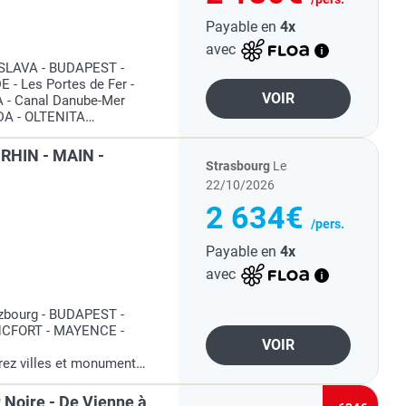
Payable en
4x
avec
SLAVA - BUDAPEST -
- Les Portes de Fer -
VOIR
 - Canal Danube-Mer
A - OLTENITA
ous offre le majestueux
rrosant 4...
 RHIN - MAIN -
Strasbourg
Le
22/10/2026
2 634€
/pers.
Payable en
4x
avec
lzbourg - BUDAPEST -
NCFORT - MAYENCE -
VOIR
rez villes et monuments
ère magique sur le Rhin.
 son charme romantique,
 Noire - De Vienne à