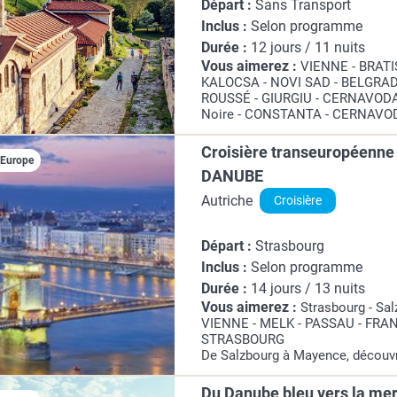
Départ :
Sans Transport
Inclus :
Selon programme
Durée :
12 jours / 11 nuits
Vous aimerez :
VIENNE - BRATI
KALOCSA - NOVI SAD - BELGRADE 
ROUSSÉ - GIURGIU - CERNAVODA
Noire - CONSTANTA - CERNAVOD
Admirez le spectacle inouï que v
fleuve bleu, traversant 8 pays et a
Croisière transeuropéenne
iEurope
DANUBE
Autriche
Croisière
Départ :
Strasbourg
Inclus :
Selon programme
Durée :
14 jours / 13 nuits
Vous aimerez :
Strasbourg - Sa
VIENNE - MELK - PASSAU - FRA
STRASBOURG
De Salzbourg à Mayence, découv
historiques le temps d'une croisi
La ville de Salzbourg séduit par
Du Danube bleu vers la mer