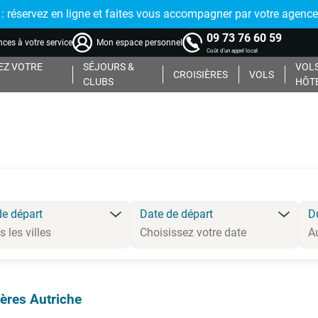
réservez en ligne et faites vous accompagner par votre agence
09 73 76 60 59
ces à votre service
Mon espace personnel
Coût d'un appel local
Z VOTRE
SÉJOURS &
VOLS
CROISIÈRES
VOLS
CLUBS
HÔT
de départ
Date de départ
D
ières Autriche