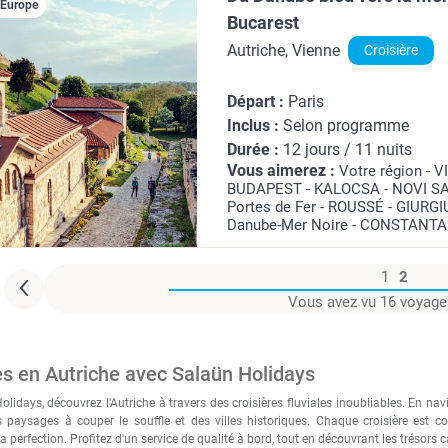
iEurope
entre ruelles...
Bucarest
Autriche, Vienne
Croisière
Départ :
Paris
Inclus :
Selon programme
Durée :
12 jours / 11 nuits
Vous aimerez :
Votre région - 
BUDAPEST - KALOCSA - NOVI SA
Portes de Fer - ROUSSÉ - GIURG
Danube-Mer Noire - CONSTANTA
OLTENITA - Votre région
Admirez le spectacle inouï que v
1
2
fleuve bleu,...
Vous avez vu
16 voyage
es en Autriche avec Salaün Holidays
olidays, découvrez l'Autriche
à travers des croisières fluviales inoubliables. En n
s paysages à couper le souffle et des villes historiques. Chaque croisière est c
a perfection. Profitez d'un service de qualité à bord, tout en découvrant les trésors c