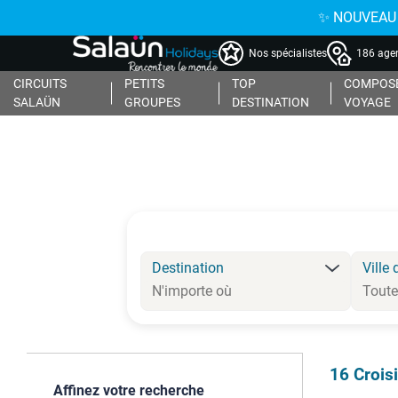
✨ NOUVEAU : 
Nos spécialistes
186 agen
CIRCUITS
PETITS
TOP
COMPOSE
SALAÜN
GROUPES
DESTINATION
VOYAGE
Destination
Ville 
16
Crois
Affinez votre recherche