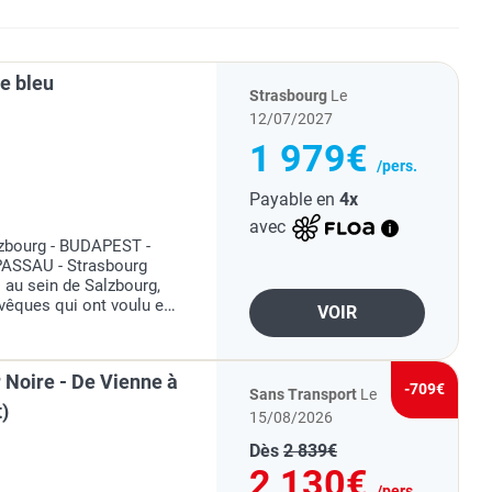
e bleu
Strasbourg
Le
12/07/2027
1 979€
/pers.
Payable en
4x
avec
lzbourg - BUDAPEST -
PASSAU - Strasbourg
 au sein de Salzbourg,
evêques qui ont voulu en
VOIR
écouvre en flânant sa
 Noire - De Vienne à
-709€
Sans Transport
Le
t)
15/08/2026
Dès
2 839€
2 130€
/pers.