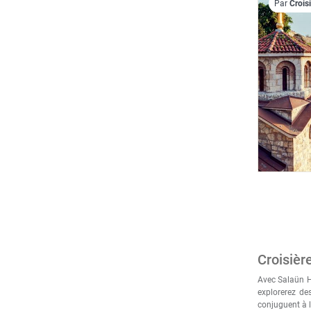
Par
Crois
Croisièr
Avec Salaün H
explorerez de
conjuguent à l