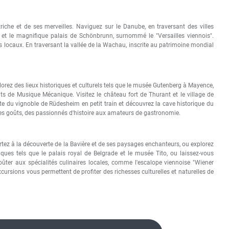
riche
et de ses merveilles. Naviguez sur le Danube, en traversant des villes
g et le magnifique palais de Schönbrunn, surnommé le "Versailles viennois".
 locaux. En traversant la vallée de la Wachau, inscrite au patrimoine mondial
lorez des lieux historiques et culturels tels que le musée Gutenberg à Mayence,
nts de Musique Mécanique. Visitez le château fort de Thurant et le village de
e du vignoble de Rüdesheim en petit train et découvrez la cave historique du
s les goûts, des passionnés d'histoire aux amateurs de gastronomie.
rtez à la découverte de la Bavière et de ses paysages enchanteurs, ou explorez
ques tels que le palais royal de Belgrade et le musée Tito, ou laissez-vous
ûter aux spécialités culinaires locales, comme l'escalope viennoise "Wiener
xcursions vous permettent de profiter des richesses culturelles et naturelles de