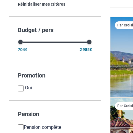
Réinitialiser mes critères
Par
Crois
Budget / pers
704€
2 985€
Promotion
Oui
Par
Crois
Pension
Pension complète