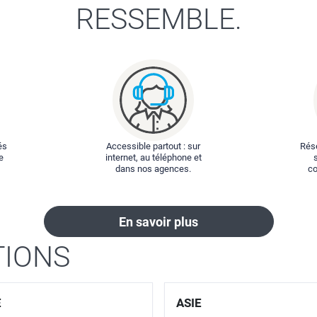
RESSEMBLE.
és
Accessible partout : sur
Rése
e
internet, au téléphone et
dans nos agences.
co
En savoir plus
TIONS
E
ASIE