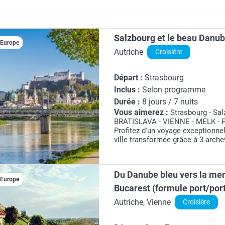
Salzbourg et le beau Danub
iEurope
Autriche
Croisière
Départ :
Strasbourg
Inclus :
Selon programme
Durée :
8 jours / 7 nuits
Vous aimerez :
Strasbourg - Sa
BRATISLAVA - VIENNE - MELK - 
Profitez d'un voyage exceptionnel
ville transformée grâce à 3 arch
faire la « Rome du Nord ». On y d
forêt de dômes et de...
Du Danube bleu vers la mer
iEurope
Bucarest (formule port/por
Autriche, Vienne
Croisière