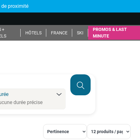
 de proximité
 +
PROMOS & LAST
HÔTELS
FRANCE
SKI
ELS
MINUTE
urée