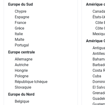
Europe du Sud
Amérique 
Chypre
Canad
Espagne
États-U
France
Côte 
Grèce
Côte 
Italie
Mexiqu
Malte
Amérique C
Portugal
Antigua
Europe centrale
Antille
Allemagne
Baham
Autriche
Barbad
Hongrie
Costa 
Pologne
Cuba
République tchèque
Domini
Slovaquie
El Salv
Grenad
Europe du Nord
Guadel
Belgique
Guatem