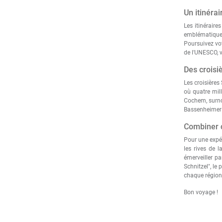
Un itinérai
Les itinérair
emblématiques
Poursuivez vot
de l'UNESCO, v
Des croisi
Les croisières
où quatre mill
Cochem, surnom
Bassenheimer H
Combiner cr
Pour une expér
les rives de 
émerveiller p
Schnitzel", le
chaque région,
Bon voyage !