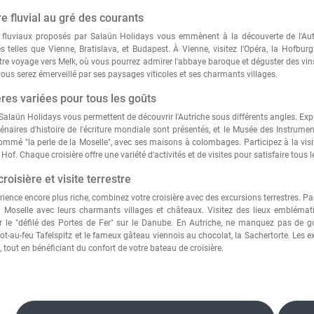
re fluvial au gré des courants
es fluviaux proposés par Salaün Holidays vous emmènent à la découverte de l'Aut
 telles que Vienne, Bratislava, et Budapest. À Vienne, visitez l'Opéra, la Hofbur
re voyage vers Melk, où vous pourrez admirer l'abbaye baroque et déguster des vins
ous serez émerveillé par ses paysages viticoles et ses charmants villages.
ères variées pour tous les goûts
 Salaün Holidays vous permettent de découvrir l'Autriche
sous différents angles. Exp
énaires d'histoire de l'écriture mondiale sont présentés, et le Musée des Instrume
mé "la perle de la Moselle", avec ses maisons à colombages. Participez à la visit
of. Chaque croisière offre une variété d'activités et de visites pour satisfaire tou
oisière et visite terrestre
ience encore plus riche, combinez votre croisière avec des excursions terrestres. Pa
la Moselle avec leurs charmants villages et châteaux. Visitez des lieux emblémati
ar le "défilé des Portes de Fer" sur le Danube. En Autriche, ne manquez pas de go
 pot-au-feu Tafelspitz et le fameux gâteau viennois au chocolat, la Sachertorte. Les e
 tout en bénéficiant du confort de votre bateau de croisière.