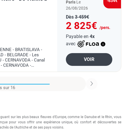
-634€
Paris
Le
26/08/2026
Dès
3 459€
2 825€
/pers.
Payable en
4x
avec
VIENNE - BRATISLAVA -
D - BELGRADE - Les
VOIR
IU - CERNAVODA - Canal
 - CERNAVODA -
ous offre le majestueux
s sur 16
aviguant sur les plus beaux fleuves d'Europe, comme le Danube et le Rhin, vous
onçue pour vous offrir une expérience unique, où confort et découvertes se
achés de l'Autriche et de ses pays voisins.