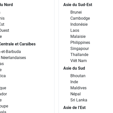
du Nord
Asie du Sud-Est
a
Brunei
nis
Cambodge
Est
Indonésie
Ouest
Laos
e
Malaisie
Philippines
entrale et Caraïbes
Singapour
-et-Barbuda
Thaïlande
s Néerlandaises
Viêt Nam
as
Asie du Sud
e
Rica
Bhoutan
Inde
que
Maldives
ador
Népal
e
Sri Lanka
oupe
Asie de l’Est
ala