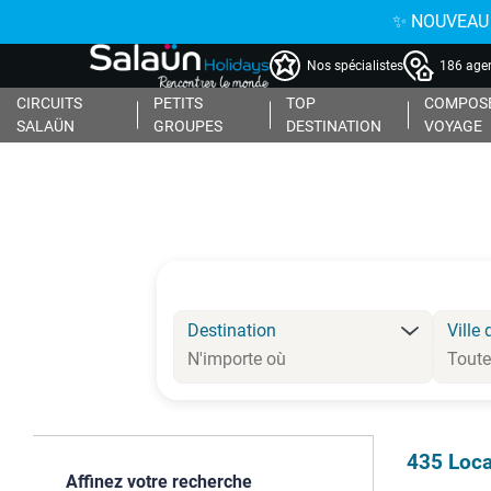
✨ NOUVEAU : 
Nos spécialistes
186 agen
CIRCUITS
PETITS
TOP
COMPOSE
SALAÜN
GROUPES
DESTINATION
VOYAGE
Destination
Ville 
435
Loca
Affinez votre recherche