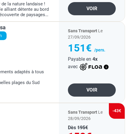
 de la nature landaise !
VOIR
e alliant détente au bord
 découverte de paysages
nue au camping maeva
ssa
Sans Transport
Le
n
27/09/2026
151€
/pers.
Payable en
4x
avec
ements adaptés à tous
belles plages du Sud
VOIR
de piscine de la
 en formule locative.
-43€
Sans Transport
Le
28/09/2026
Dès
195€