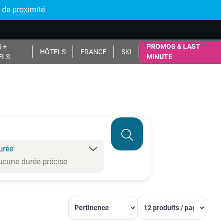
 de proximité
 +
PROMOS & LAST
HÔTELS
FRANCE
SKI
ELS
MINUTE
urée