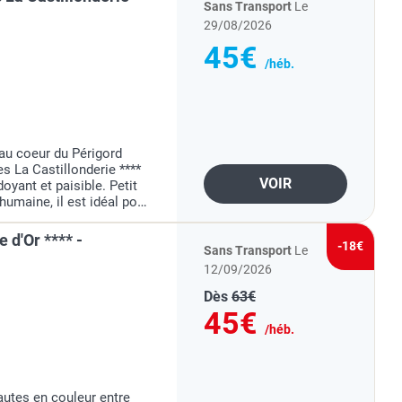
Sans Transport
Le
29/08/2026
45€
/héb.
 au coeur du Périgord
 La Castillonderie ****
VOIR
oyant et paisible. Petit
umaine, il est idéal pour
 amis, confortables,
 d'Or **** -
-18€
Sans Transport
Le
12/09/2026
Dès
63€
45€
/héb.
utes en couleur entre