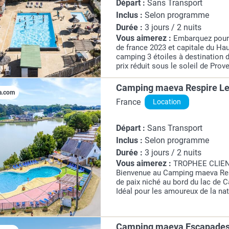
Départ :
Sans Transport
Inclus :
Selon programme
Durée :
3 jours / 2 nuits
Vous aimerez :
Embarquez pour
de france 2023 et capitale du Ha
camping 3 étoiles à destination 
prix réduit sous le soleil de Pro
du lac de Sainte Croix et 30 minu
Camping maeva Respire Le 
a.com
France
Location
Départ :
Sans Transport
Inclus :
Selon programme
Durée :
3 jours / 2 nuits
Vous aimerez :
TROPHEE CLIEN
Bienvenue au Camping maeva Resp
de paix niché au bord du lac de C
Idéal pour les amoureux de la na
étoiles vous offre un séjour res
éco-responsable. Que...
Camping maeva Escapades 