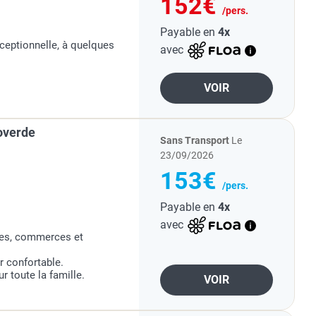
152€
/pers.
Payable en
4x
ceptionnelle, à quelques
avec
VOIR
overde
Sans Transport
Le
23/09/2026
153€
/pers.
Payable en
4x
avec
ges, commerces et
r confortable.
r toute la famille.
VOIR