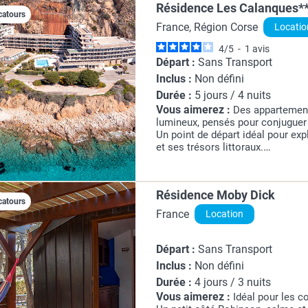
Résidence Les Calanques*
catours
France, Région Corse
Locatio
4
/
5
-
1
avis
Départ :
Sans Transport
Inclus :
Non défini
Durée :
5 jours / 4 nuits
Vous aimerez :
Des appartement
lumineux, pensés pour conjuguer 
Un point de départ idéal pour exp
et ses trésors littoraux.
Une situation privilégiée face au 
des panoramas marins d'une rare 
Résidence Moby Dick
catours
France
Location
Départ :
Sans Transport
Inclus :
Non défini
Durée :
4 jours / 3 nuits
Vous aimerez :
Idéal pour les c