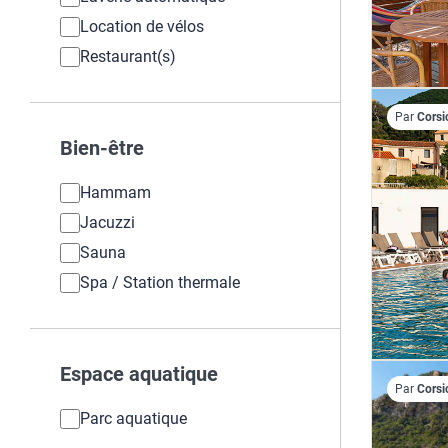
Location de vélos
Restaurant(s)
Par
Corsi
Bien-être
Hammam
Jacuzzi
Sauna
Spa / Station thermale
Espace aquatique
Par
Corsi
Parc aquatique