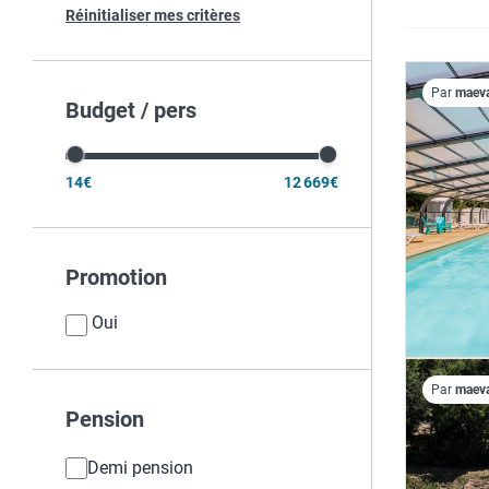
Réinitialiser mes critères
Par
maev
Budget / pers
14€
12 669€
Promotion
Oui
Par
maev
Pension
Demi pension