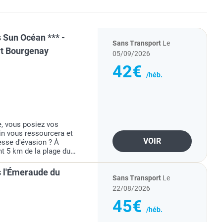
Sun Océan *** -
Sans Transport
Le
rt Bourgenay
05/09/2026
42€
/héb.
e, vous posiez vos
rin vous ressourcera et
VOIR
sse d'évasion ? À
nt 5 km de la plage du
pades Sun Océan *** vous
 l'Émeraude du
Sans Transport
Le
22/08/2026
45€
/héb.