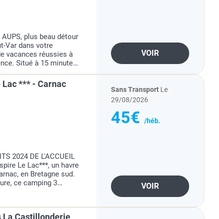
 AUPS, plus beau détour
ut-Var dans votre
VOIR
de vacances réussies à
vence. Situé à 15 minutes
tes des gorges...
Lac *** - Carnac
Sans Transport
Le
29/08/2026
45€
/héb.
TS 2024 DE L'ACCUEIL
ire Le Lac***, un havre
arnac, en Bretagne sud.
ture, ce camping 3
VOIR
sourçant dans un cadre
La Castillonderie