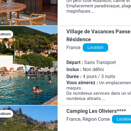
Un petit côté Robinson, calme et 
Emplacement paradisiaque, plag
magnifiques.
Entre mer et réserve lagunaire d
Village de Vacances Paese 
catours
Résidence
France
Location
Départ :
Sans Transport
Inclus :
Non défini
Durée :
4 jours / 3 nuits
Vous aimerez :
Un emplacement 
maquis.
De nombreux services dans un vi
nombreux attraits.
L'impressionnant coucher de solei
Un lieu de séjour agréable proche
Camping Les Oliviers****
catours
tumulte.
France, Région Corse
Locatio