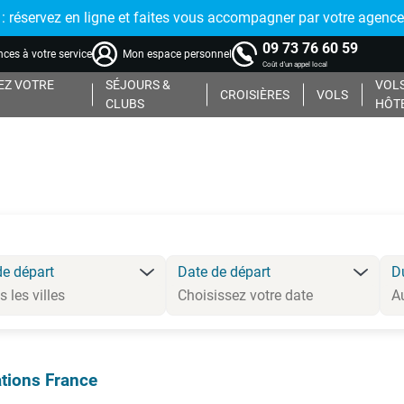
réservez en ligne et faites vous accompagner par votre agence
09 73 76 60 59
ces à votre service
Mon espace personnel
Coût d'un appel local
Z VOTRE
SÉJOURS &
VOLS
CROISIÈRES
VOLS
CLUBS
HÔT
de départ
Date de départ
D
tions France