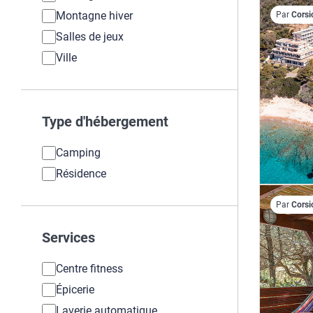
Montagne hiver
Par
Corsi
Salles de jeux
Ville
Type d'hébergement
Camping
Résidence
Par
Corsi
Services
Centre fitness
Épicerie
Laverie automatique