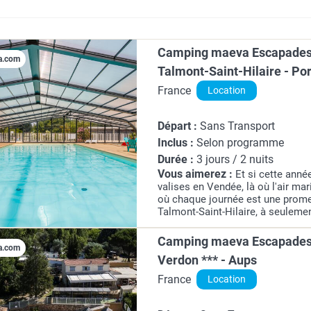
Camping maeva Escapades 
a.com
Talmont-Saint-Hilaire - Po
France
Location
Départ :
Sans Transport
Inclus :
Selon programme
Durée :
3 jours / 2 nuits
Vous aimerez :
Et si cette anné
valises en Vendée, là où l'air ma
où chaque journée est une prome
Talmont-Saint-Hilaire, à seuleme
Veillon, le camping maeva Esca
accueille au coeur d'un...
Camping maeva Escapades
a.com
Verdon *** - Aups
France
Location