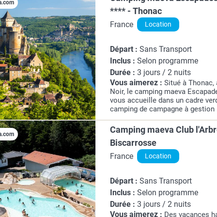
a.com
**** - Thonac
France
Location
Départ :
Sans Transport
Inclus :
Selon programme
Durée :
3 jours / 2 nuits
Vous aimerez :
Situé à Thonac,
Noir, le camping maeva Escapades
vous accueille dans un cadre verd
camping de campagne à gestion h
des vacances en famille ou entre
conviviales...
Camping maeva Club l'Arbre
a.com
Biscarrosse
France
Location
Départ :
Sans Transport
Inclus :
Selon programme
Durée :
3 jours / 2 nuits
Vous aimerez :
Des vacances ha