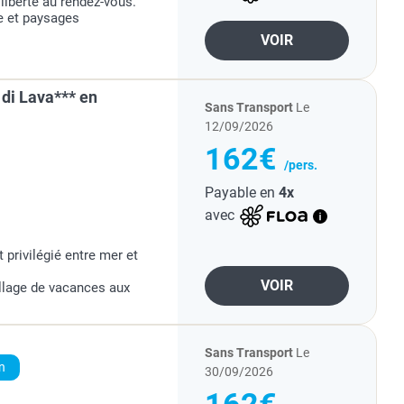
liberté au rendez-vous.
e et paysages
VOIR
'oiseaux sauvages.
di Lava*** en
Sans Transport
Le
12/09/2026
162€
/pers.
Payable en
4x
avec
privilégié entre mer et
VOIR
llage de vacances aux
l sur le golfe de Lava.
 d'Ajaccio mais loin du
Sans Transport
Le
n
30/09/2026