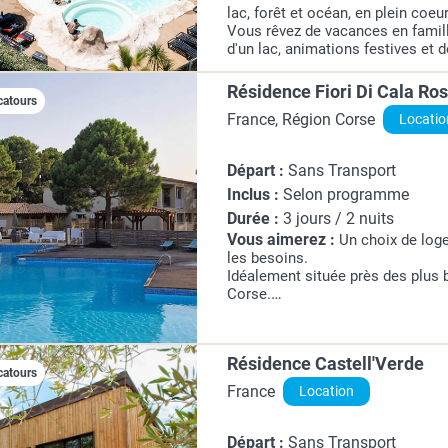
lac, forêt et océan, en plein coeur
Vous rêvez de vacances en famill
d'un lac, animations festives et
naturels exceptionnels ? Bienve
Club L'Arbre...
Résidence Fiori Di Cala Ro
catours
France, Région Corse
Locatio
Départ :
Sans Transport
Inclus :
Selon programme
Durée :
3 jours / 2 nuits
Vous aimerez :
Un choix de log
les besoins.
Idéalement située près des plus 
Corse.
Détente et baignade dans la gran
résidence
Le petit-déjeuner, une option rare
Résidence Castell'Verde
catours
France
Location
Départ :
Sans Transport