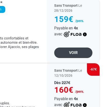
**
Sans Transport
Le
n
28/12/2026
159€
/pers.
Payable en
4x
avec
s confortables et
autonomie et bien-être.
lorer Ajaccio, ses plages
VOIR
golfe d'Ajaccio, offrant
beauté. ...
-67€
Sans Transport
Le
12/10/2026
Dès
227€
160€
/pers.
Payable en
4x
ouples.
avec