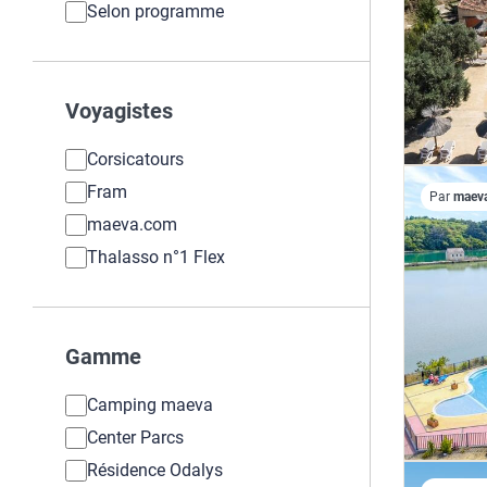
Selon programme
Voyagistes
Corsicatours
Fram
Par
maev
maeva.com
Thalasso n°1 Flex
Gamme
Camping maeva
Center Parcs
Résidence Odalys