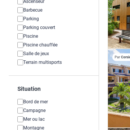
Ascenseur
Barbecue
Parking
Parking couvert
Piscine
Piscine chauffée
Salle de jeux
Par
Corsi
Terrain multisports
Situation
Bord de mer
Campagne
Mer ou lac
Montagne