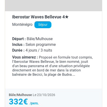
Iberostar Waves Bellevue 4★
Monténégro
Séjour
Départ :
Bâle/Mulhouse
Inclus :
Selon programme
Durée :
4 jours / 3 nuits
Vous aimerez :
Proposé en formule tout compris,
l'Iberostar Waves Bellevue, le bien nommé, jouit
d'un beau panorama et d'une situation privilégiée
directement en bord de mer dans la station
balnéaire de Becici, la plage de Budva.
Agréablement aménagée avec de nombreux
espaces de verdure, il...
Bâle/Mulhouse
Le 23/10/2026
332€
/pers.