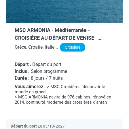
MSC ARMONIA - Méditerranée -
CROISIÈRE AU DÉPART DE VENISE -
MARGHERA (ITALIE)
Grèce, Croatie, Italie...
Croisière
Départ :
Départ du port
Inclus :
Selon programme
Durée :
8 jours / 7 nuits
Vous aimerez :
> MSC Croisières, découvrir le
monde en grand
> MSC ARMONIA navire de 976 cabines, rénové en
2014, continuité moderne des croisières d'antan
Départ du port
Le 03/10/2027