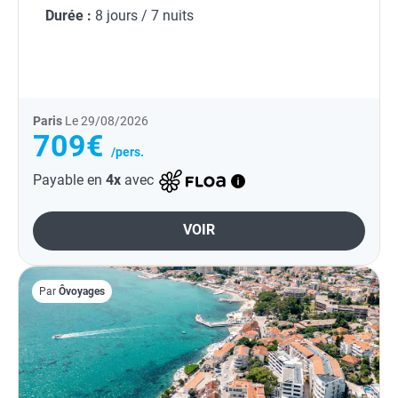
Durée :
8 jours / 7 nuits
Paris
Le 29/08/2026
709€
/pers.
Payable en
4x
avec
VOIR
Par
Ôvoyages