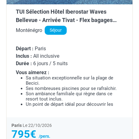
TUI Sélection Hôtel Iberostar Waves
Bellevue - Arrivée Tivat - Flex bagages
inclus ****
Monténégro
Séjour
Départ :
Paris
Inclus :
All inclusive
Durée :
6 jours / 5 nuits
Vous aimerez :
Sa situation exceptionnelle sur la plage de
Becici.
Ses nombreuses piscines pour se rafraîchir.
Son ambiance familiale qui règne dans ce
resort tout inclus.
Un point de départ idéal pour découvrir les
trésors du Monténégro.
Paris
Le 22/10/2026
795€
/pers.