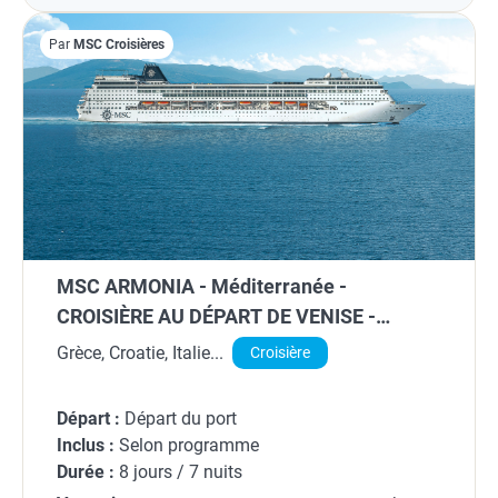
Par
MSC Croisières
MSC ARMONIA - Méditerranée -
CROISIÈRE AU DÉPART DE VENISE -
MARGHERA (ITALIE)
Grèce, Croatie, Italie...
Croisière
Départ :
Départ du port
Inclus :
Selon programme
Durée :
8 jours / 7 nuits