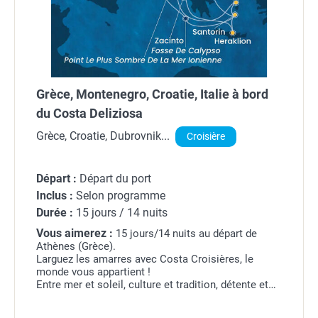
Grèce, Montenegro, Croatie, Italie à bord
du Costa Deliziosa
Grèce, Croatie, Dubrovnik...
Croisière
Départ :
Départ du port
Inclus :
Selon programme
Durée :
15 jours / 14 nuits
Vous aimerez :
15 jours/14 nuits au départ de
Athènes (Grèce).
Larguez les amarres avec Costa Croisières, le
monde vous appartient !
Entre mer et soleil, culture et tradition, détente et
divertissement, à chacun ses vacances ! Chaque
jour, découvrez un lieu différent et faites le plein...