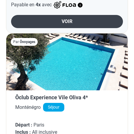
Payable en
4x
avec
VOIR
Par
Ôvoyages
Ôclub Experience Vile Oliva 4*
Monténégro
Séjour
Départ :
Paris
Inclus :
All inclusive