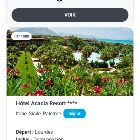
VOIR
Par
Fram
Hôtel Acacia Resort ****
Italie, Sicile, Palerme
Séjour
Départ :
Lourdes
Inclus :
Demi pension