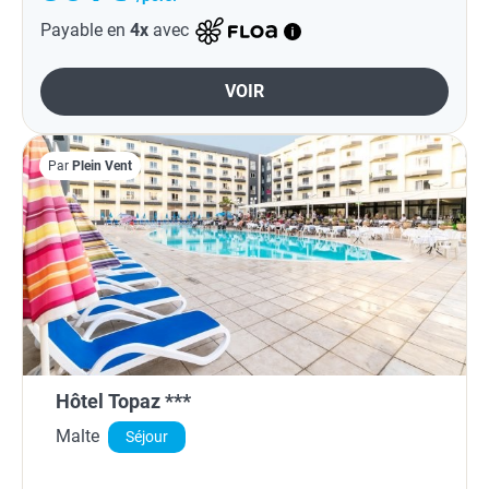
Payable en
4x
avec
VOIR
Par
Plein Vent
Hôtel Topaz ***
Malte
Séjour