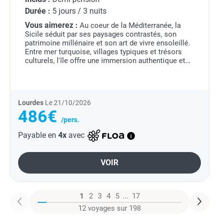
Durée :
5 jours / 3 nuits
Vous aimerez :
Au coeur de la Méditerranée, la
Sicile séduit par ses paysages contrastés, son
patrimoine millénaire et son art de vivre ensoleillé.
Entre mer turquoise, villages typiques et trésors
culturels, l'île offre une immersion authentique et
dépaysante.
Sur la côte nord,...
Lourdes
Le 21/10/2026
486€
/pers.
Payable en
4x
avec
VOIR
1
2
3
4
5
...
17
12 voyages sur 198