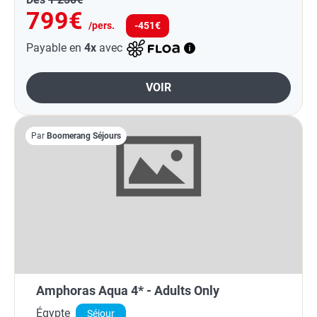
799€
/pers.
-451€
Payable en
4x
avec
VOIR
Par
Boomerang Séjours
Amphoras Aqua 4* - Adults Only
Égypte
Séjour