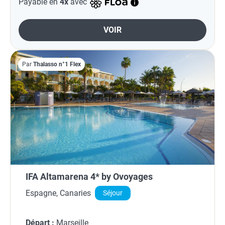
Payable en
4x
avec
VOIR
Par
Thalasso n°1 Flex
IFA Altamarena 4* by Ovoyages
Espagne, Canaries
Séjour
Départ :
Marseille