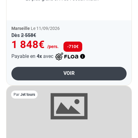
Marseille
Le 11/09/2026
Dès
2 558€
1 848€
/pers.
-710€
Payable en
4x
avec
VOIR
Par
Jet tours