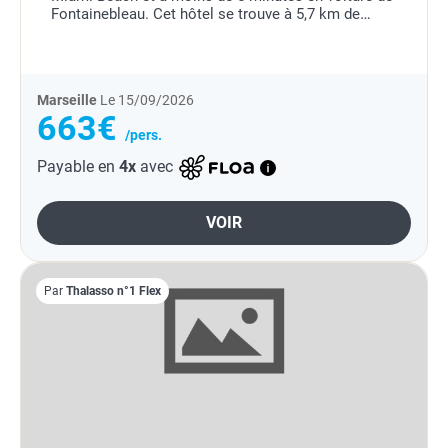
Fontainebleau. Cet hôtel se trouve à 5,7 km de
Zone commerçante de Collins Avenue et à 6,9 km
de Ocean...
Marseille
Le 15/09/2026
663€
/pers.
Payable en
4x
avec
VOIR
Par
Thalasso n°1 Flex