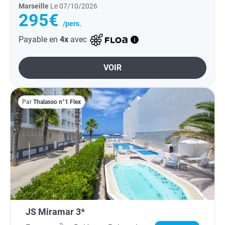
Marseille
Le 07/10/2026
295€
/pers.
Payable en
4x
avec
VOIR
Par
Thalasso n°1 Flex
JS Miramar 3*