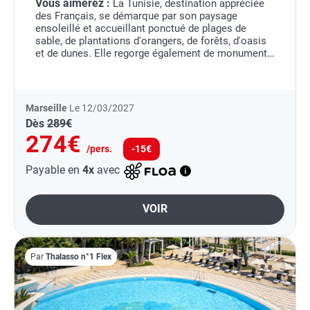
Vous aimerez :
La Tunisie, destination appréciée
des Français, se démarque par son paysage
ensoleillé et accueillant ponctué de plages de
sable, de plantations d'orangers, de forêts, d'oasis
et de dunes. Elle regorge également de monuments
et lieux d'intérêts touristiques.
La capitale...
Marseille
Le 12/03/2027
Dès
289€
274€
/pers.
-15€
Payable en
4x
avec
VOIR
Par
Thalasso n°1 Flex