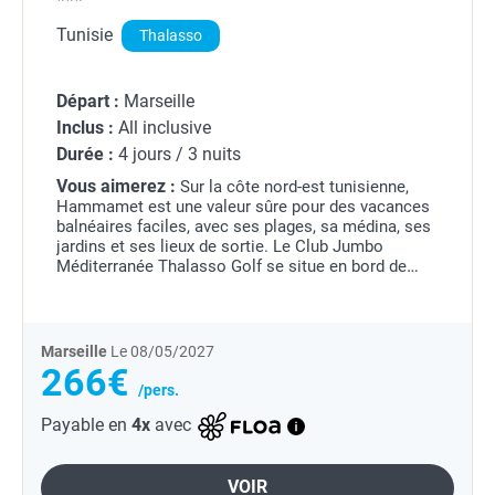
Tunisie
Thalasso
Départ :
Marseille
Inclus :
All inclusive
Durée :
4 jours / 3 nuits
Vous aimerez :
Sur la côte nord-est tunisienne,
Hammamet est une valeur sûre pour des vacances
balnéaires faciles, avec ses plages, sa médina, ses
jardins et ses lieux de sortie.
Le Club Jumbo
Méditerranée Thalasso Golf se situe en bord de
mer, à 3 km du centre-ville d'Hammamet....
Marseille
Le 08/05/2027
266€
/pers.
Payable en
4x
avec
VOIR