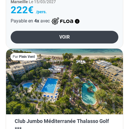
Marseille
Le 15/03/2027
222€
/pers.
Payable en
4x
avec
VOIR
Par
Plein Vent
Club Jumbo Méditerranée Thalasso Golf
***