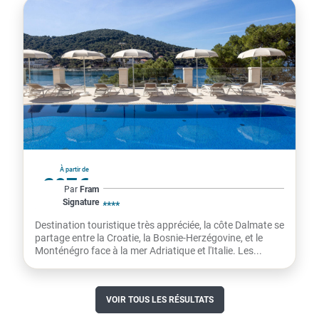
Croatie
À partir de
297€
Par
Fram
Signature
par personne
HÔTEL MORE *****
Destination touristique très appréciée, la côte Dalmate se
partage entre la Croatie, la Bosnie-Herzégovine, et le
Monténégro face à la mer Adriatique et l'Italie. Les...
VOIR TOUS LES RÉSULTATS