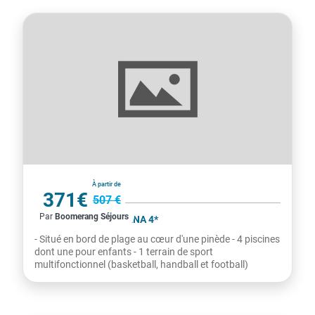
Croatie
À partir de
371€
507 €
Par
Boomerang Séjours
par personne
APPARTEMENT MEDENA 4*
- Situé en bord de plage au cœur d'une pinède - 4 piscines
dont une pour enfants - 1 terrain de sport
multifonctionnel (basketball, handball et football)