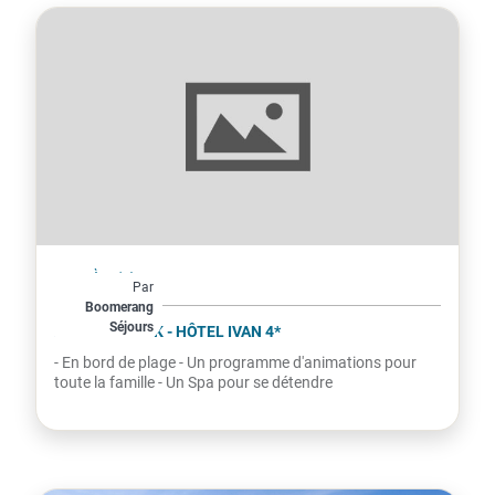
Croatie
À partir de
Par
650€
Boomerang
Séjours
par personne
AMADRIA PARK - HÔTEL IVAN 4*
- En bord de plage - Un programme d'animations pour
toute la famille - Un Spa pour se détendre