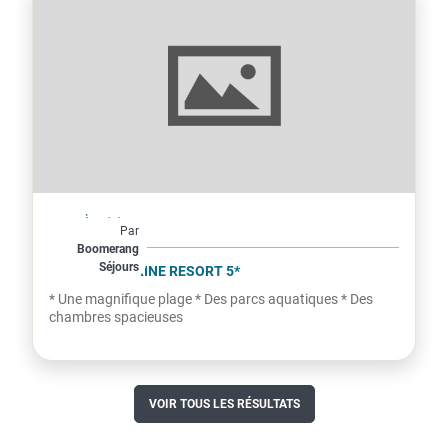
Égypte
À partir de
Par
473€
Boomerang
Séjours
par personne
JAZ AQUAMARINE RESORT 5*
* Une magnifique plage * Des parcs aquatiques * Des
chambres spacieuses
VOIR TOUS LES RÉSULTATS