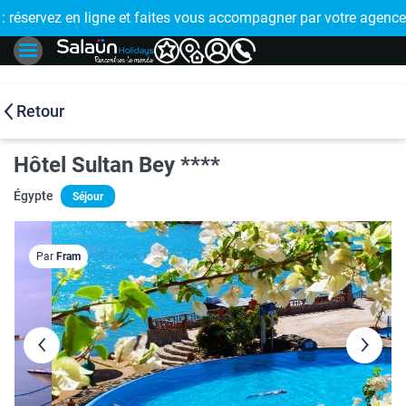
E !
réservez en ligne et faites vous accompagner par votre agence
🤩 PAIEMENT
Retour
Hôtel Sultan Bey ****
Égypte
Séjour
Par
Fram