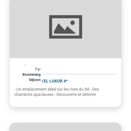
Égypte
À partir de
Par
814€
Boomerang
Séjours
par personne
PYRAMISA HOTEL LUXOR 4*
- Un emplacement idéal sur les rives du Nil - Des
chambres spacieuses - Découverte et détente