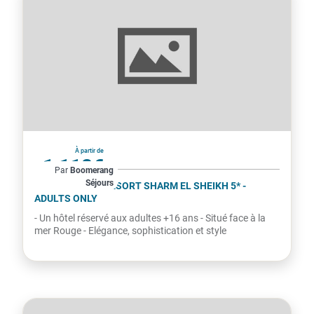
Égypte
À partir de
1 112€
Par
Boomerang
Séjours
par personne
BARON PALMS RESORT SHARM EL SHEIKH 5* -
ADULTS ONLY
- Un hôtel réservé aux adultes +16 ans - Situé face à la
mer Rouge - Elégance, sophistication et style