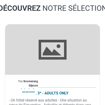
DÉCOUVREZ
NOTRE SÉLECTIO
Espagne
Par
Boomerang
À partir de
370€
Séjours
par personne
VIBRA LEI IBIZA 3* - ADULTS ONLY
- Un hôtel réservé aux adultes - Une situation au
cœur de Figueretas - Activités et détente dans une