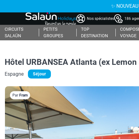
✨ NOUVEAU : 
Nos spécialistes
186 agen
CIRCUITS
PETITS
TOP
COMPOSE
SALAÜN
GROUPES
DESTINATION
VOYAGE
Hôtel URBANSEA Atlanta (ex Lemon 
Espagne
Séjour
Par
Fram