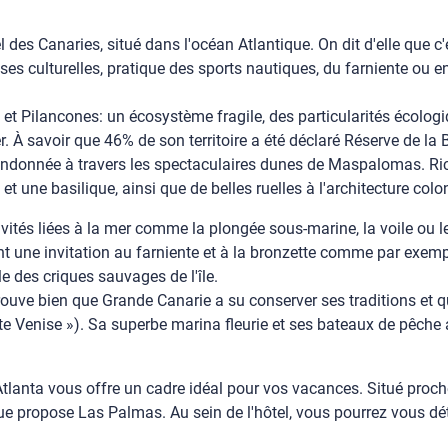
l des Canaries, situé dans l'océan Atlantique. On dit d'elle que 
ses culturelles, pratique des sports nautiques, du farniente ou en
t Pilancones: un écosystème fragile, des particularités écologi
. À savoir que 46% de son territoire a été déclaré Réserve de la
 randonnée à travers les spectaculaires dunes de Maspalomas. Ri
une basilique, ainsi que de belles ruelles à l'architecture colon
vités liées à la mer comme la plongée sous-marine, la voile ou le
t une invitation au farniente et à la bronzette comme par exem
 des criques sauvages de l'île.
prouve bien que Grande Canarie a su conserver ses traditions et q
 Venise »). Sa superbe marina fleurie et ses bateaux de pêche a
lanta vous offre un cadre idéal pour vos vacances. Situé proche
e propose Las Palmas. Au sein de l'hôtel, vous pourrez vous déten