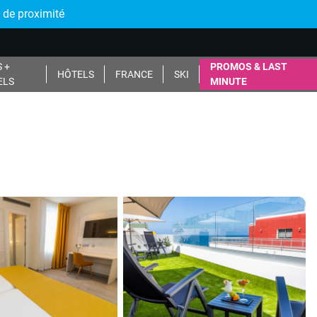
 de proximité
 +
PROMOS & LAST
HÔTELS
FRANCE
SKI
ELS
MINUTE