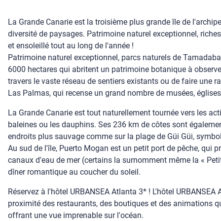
La Grande Canarie est la troisième plus grande île de l'archipe
diversité de paysages. Patrimoine naturel exceptionnel, riches
et ensoleillé tout au long de l'année !
Patrimoine naturel exceptionnel, parcs naturels de Tamadaba e
6000 hectares qui abritent un patrimoine botanique à observer
travers le vaste réseau de sentiers existants ou de faire une
Las Palmas, qui recense un grand nombre de musées, églises et 
La Grande Canarie est tout naturellement tournée vers les acti
baleines ou les dauphins. Ses 236 km de côtes sont égalemen
endroits plus sauvage comme sur la plage de Güi Güi, symbole
Au sud de l'île, Puerto Mogan est un petit port de pêche, qui 
canaux d'eau de mer (certains la surnomment même la « Petite
dîner romantique au coucher du soleil.
Réservez à l'hôtel URBANSEA Atlanta 3* ! L'hôtel URBANSEA At
proximité des restaurants, des boutiques et des animations qu
offrant une vue imprenable sur l'océan.