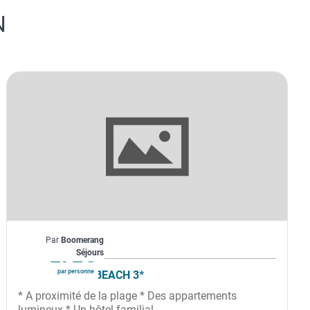
N
Espagne
Par
Boomerang
À partir de
272€
Séjours
par personne
BAHIA CALMA BEACH 3*
* A proximité de la plage * Des appartements
lumineux * Un hôtel familial