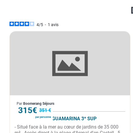
4
/
5
-
1
avis
Espagne
Par
Boomerang Séjours
À partir de
315€
351 €
par personne
CLUB CORALIA AGUAMARINA 3* SUP
- Situé face à la mer au cœur de jardins de 35 000
m² - Accès direct à la plage d'Arenal d'en Castell - 5