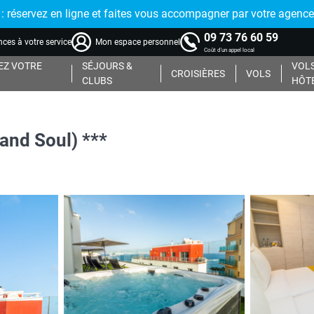
réservez en ligne et faites vous accompagner par votre agence
09 73 76 60 59
ces à votre service
Mon espace personnel
Coût d'un appel local
Z VOTRE
SÉJOURS &
VOLS
CROISIÈRES
VOLS
CLUBS
HÔT
and Soul) ***