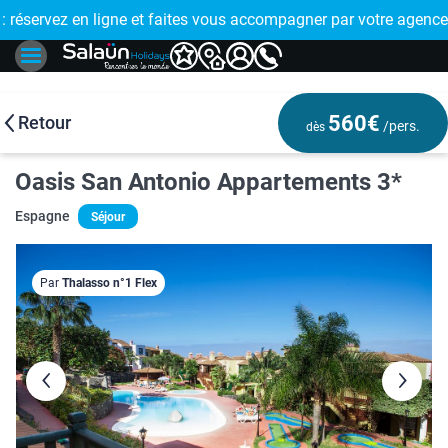
E !
réservez en ligne et faites vous accompagner par votre agence
🤩 PAIEMENT
560€
Retour
/pers.
dès
Oasis San Antonio Appartements 3*
Espagne
Séjour
Par
Thalasso n°1 Flex