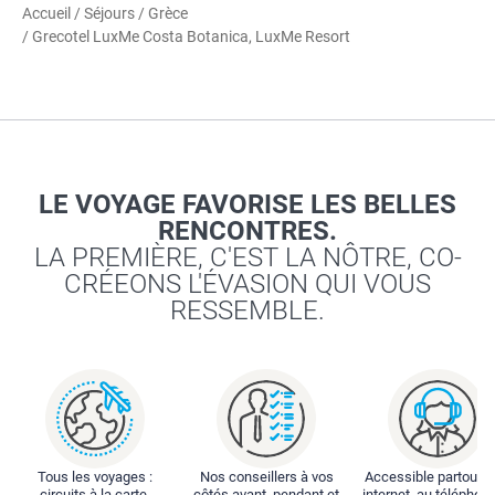
Accueil
/
Séjours
/
Grèce
/ Grecotel LuxMe Costa Botanica, LuxMe Resort
LE VOYAGE FAVORISE LES BELLES
RENCONTRES.
LA PREMIÈRE, C'EST LA NÔTRE, CO-
CRÉEONS L'ÉVASION QUI VOUS
RESSEMBLE.
Tous les voyages :
Nos conseillers à vos
Accessible partout : 
circuits à la carte,
côtés avant, pendant et
internet, au téléphone