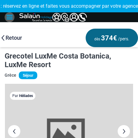
E !
réservez en ligne et faites vous accompagner par votre agence
🤩 PAIEMENT
374€
Retour
/pers.
dès
Grecotel LuxMe Costa Botanica,
LuxMe Resort
Grèce
Séjour
Par
Héliades