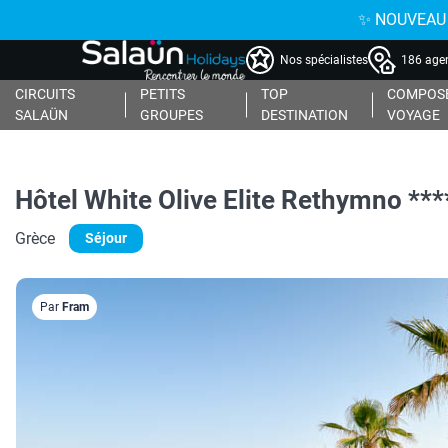
✨ NOUVEAU : 
Nos spécialistes
186 agen
CIRCUITS
PETITS
TOP
COMPOSE
SALAÜN
GROUPES
DESTINATION
VOYAGE
Hôtel White Olive Elite Rethymno ***
Grèce
Séjour
Par
Fram