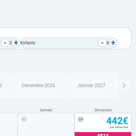
-
+
-
+
2
Enfants
0
6
Décembre 2026
Janvier 2027
Samedi
Dimanche
442€
03
04
par personne
481€