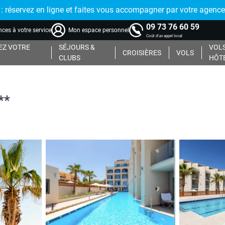
réservez en ligne et faites vous accompagner par votre agence
09 73 76 60 59
ces à votre service
Mon espace personnel
Coût d'un appel local
Z VOTRE
SÉJOURS &
VOLS
CROISIÈRES
VOLS
CLUBS
HÔT
**