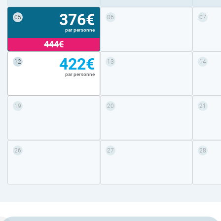
376€
05
06
07
par personne
444€
422€
12
13
14
par personne
19
20
21
26
27
28