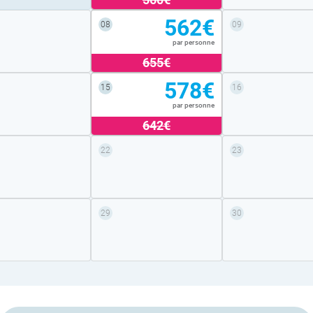
562€
08
09
par personne
655€
578€
15
16
par personne
642€
22
23
29
30