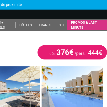
 de proximité
 +
PROMOS & LAST
HÔTELS
FRANCE
SKI
ELS
MINUTE
376€
444€
/pers.
dès