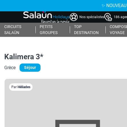
✨ NOUVEAU : 
Nos spécialistes
186 agen
CIRCUITS
PETITS
TOP
COMPOSE
SALAÜN
GROUPES
DESTINATION
VOYAGE
Kalimera 3*
Grèce
Séjour
Par
Héliades