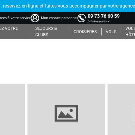
réservez en ligne et faites vous accompagner par votre agence
09 73 76 60 59
ces à votre service
Mon espace personnel
Coût d'un appel local
Z VOTRE
SÉJOURS &
VOLS
CROISIÈRES
VOLS
CLUBS
HÔT