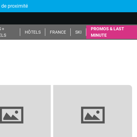
 de proximité
 +
PROMOS & LAST
HÔTELS
FRANCE
SKI
ELS
MINUTE