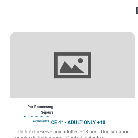
Grèce
Par
Boomerang
À partir de
1 083€
Séjours
par personne
IMPERIAL PALACE 4* - ADULT ONLY +18
- Un hôtel réservé aux adultes +18 ans - Une situation
proche de Rethymnon - Confort, détente et