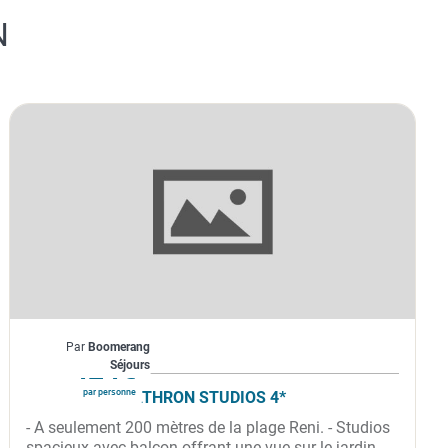
N
Grèce
Par
Boomerang
À partir de
424€
Séjours
par personne
STAVROS MELATHRON STUDIOS 4*
- A seulement 200 mètres de la plage Reni. - Studios
spacieux avec balcon offrant une vue sur le jardin. -