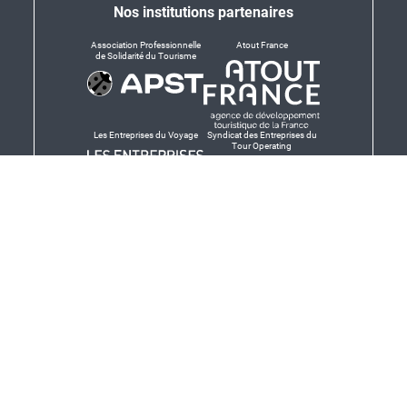
Nos institutions partenaires
Association Professionnelle
Atout France
de Solidarité du Tourisme
Les Entreprises du Voyage
Syndicat des Entreprises du
Tour Operating
Dirigeants responsables
Produit en Bretagne,
Finistère-Bretagne
promotion des produits
bretons et services bretons
© Salaün Holidays 2026 - Tous droits réservés