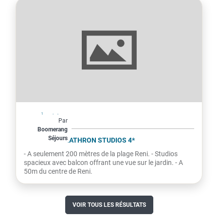
Grèce
À partir de
Par
424€
Boomerang
Séjours
par personne
STAVROS MELATHRON STUDIOS 4*
- A seulement 200 mètres de la plage Reni. - Studios
spacieux avec balcon offrant une vue sur le jardin. - A
50m du centre de Reni.
VOIR TOUS LES RÉSULTATS