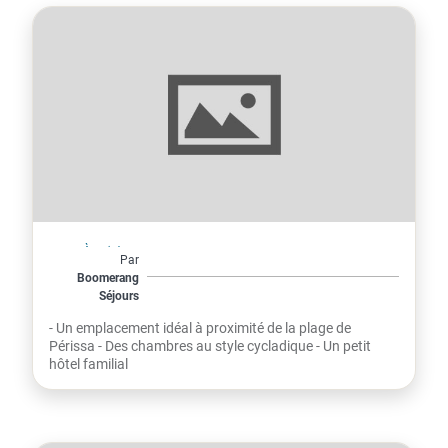
Grèce
À partir de
Par
435€
Boomerang
Séjours
par personne
MARY BILL 4*
- Un emplacement idéal à proximité de la plage de
Périssa - Des chambres au style cycladique - Un petit
hôtel familial