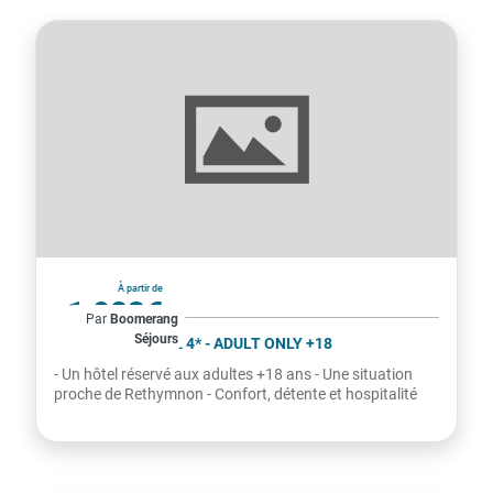
Grèce
À partir de
1 083€
Par
Boomerang
Séjours
par personne
IMPERIAL PALACE 4* - ADULT ONLY +18
- Un hôtel réservé aux adultes +18 ans - Une situation
proche de Rethymnon - Confort, détente et hospitalité