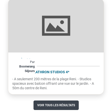
Grèce
À partir de
Par
424€
Boomerang
Séjours
par personne
STAVROS MELATHRON STUDIOS 4*
- A seulement 200 mètres de la plage Reni. - Studios
spacieux avec balcon offrant une vue sur le jardin. - A
50m du centre de Reni.
VOIR TOUS LES RÉSULTATS