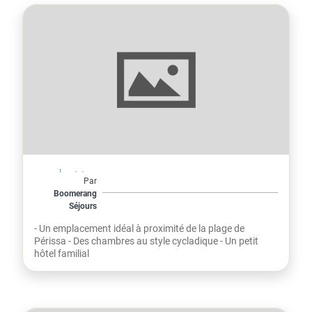
Grèce
À partir de
Par
435€
Boomerang
Séjours
par personne
MARY BILL 4*
- Un emplacement idéal à proximité de la plage de
Périssa - Des chambres au style cycladique - Un petit
hôtel familial