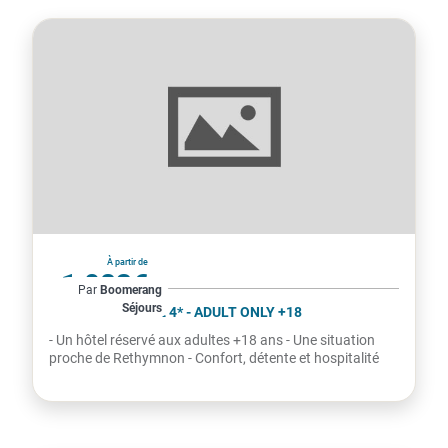
Grèce
À partir de
1 083€
Par
Boomerang
Séjours
par personne
IMPERIAL PALACE 4* - ADULT ONLY +18
- Un hôtel réservé aux adultes +18 ans - Une situation
proche de Rethymnon - Confort, détente et hospitalité