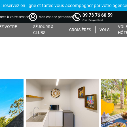
réservez en ligne et faites vous accompagner par votre agence
09 73 76 60 59
ces à votre service
Mon espace personnel
Coût d'un appel local
Z VOTRE
SÉJOURS &
VOLS
CROISIÈRES
VOLS
CLUBS
HÔT