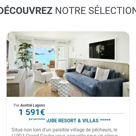
DÉCOUVREZ
NOTRE SÉLECTIO
Île Maurice
Par
Austral Lagons
À partir de
1 591€
par personne
LUX* GRAND GAUBE RESORT & VILLAS *****
Situé non loin d'un paisible village de pêcheurs, le
LUX\* Grand Gaube vous accueille pour un séjour