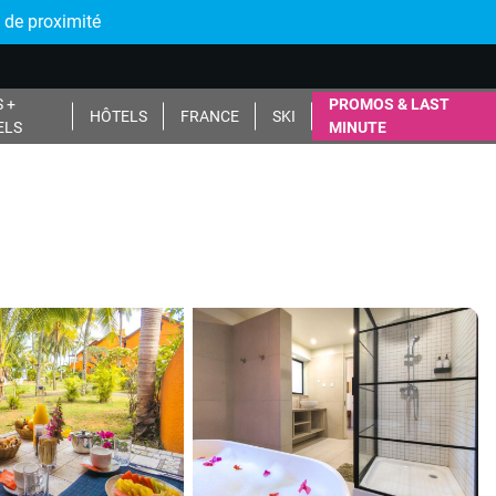
 de proximité
 +
PROMOS & LAST
HÔTELS
FRANCE
SKI
ELS
MINUTE