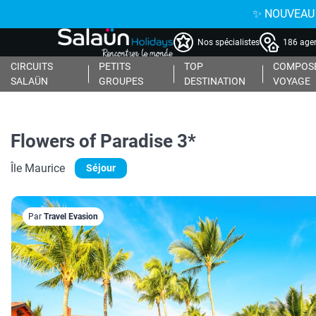
✨ NOUVEAU : 
Nos spécialistes
186 agen
CIRCUITS
PETITS
TOP
COMPOSE
SALAÜN
GROUPES
DESTINATION
VOYAGE
Flowers of Paradise 3*
Île Maurice
Séjour
Par
Travel Evasion