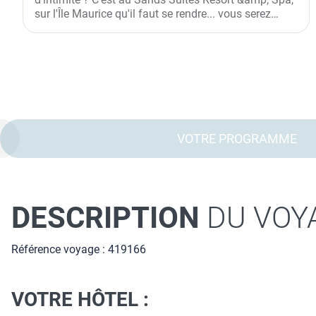
sur l'Île Maurice qu'il faut se rendre... vous serez
plongé dans...
VOTRE PROGRAMME
DESCRIPTION
DU VOY
Référence voyage : 419166
VOTRE HÔTEL :