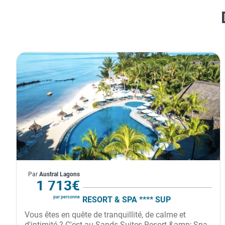
Île Maurice
Par
Austral Lagons
À partir de
1 713€
par personne
SANDS SUITES RESORT & SPA **** SUP
Vous êtes en quête de tranquillité, de calme et
d'intimité ? C'est au Sands Suites Resort &amp; Spa,