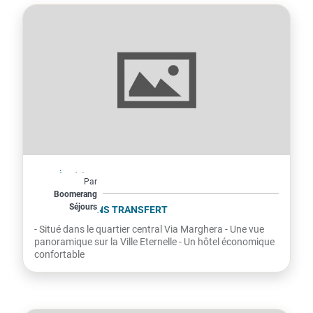
Italie
À partir de
Par
206€
Boomerang
Séjours
par personne
RIMINI 3* - SANS TRANSFERT
- Situé dans le quartier central Via Marghera - Une vue
panoramique sur la Ville Eternelle - Un hôtel économique
confortable