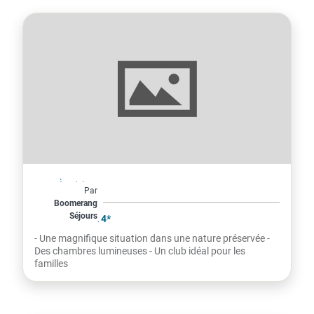
Italie
À partir de
Par
462€
Boomerang
Séjours
par personne
SANTA CLARA 4*
- Une magnifique situation dans une nature préservée -
Des chambres lumineuses - Un club idéal pour les
familles