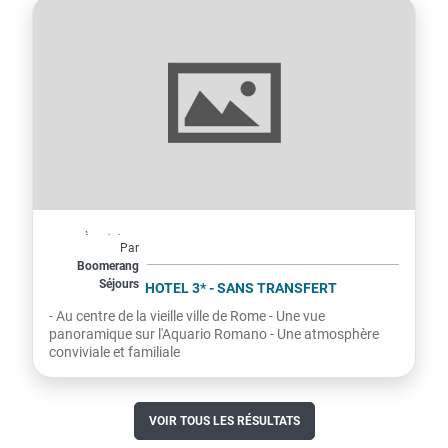
Italie
À partir de
Par
217€
Boomerang
Séjours
par personne
THE KENNEDY HOTEL 3* - SANS TRANSFERT
- Au centre de la vieille ville de Rome - Une vue
panoramique sur l'Aquario Romano - Une atmosphère
conviviale et familiale
VOIR TOUS LES RÉSULTATS