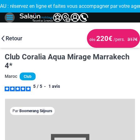
 : réservez en ligne et faites vous accompagner par votre age
🤩
220€
Retour
/pers.
317€
dès
Club Coralia Aqua Mirage Marrakech
4*
Maroc
Club
5
/
5
-
1
avis
Par
Boomerang Séjours