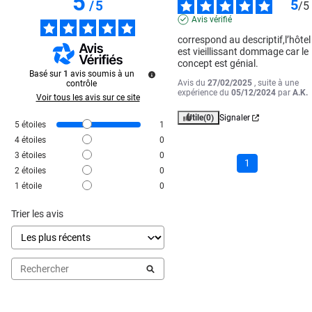
5
5
/
5
/
5
Avis vérifié
correspond au descriptif,l’hôtel 
est vieillissant dommage car le 
concept est génial.
Basé sur
1
avis soumis à un
Avis du
27/02/2025
, suite à une
contrôle
expérience du
05/12/2024
par
A.K.
Voir tous les avis sur ce site
Utile
(0)
Signaler
5
étoiles
1
4
étoiles
0
3
étoiles
0
1
2
étoiles
0
1
étoile
0
Trier les avis