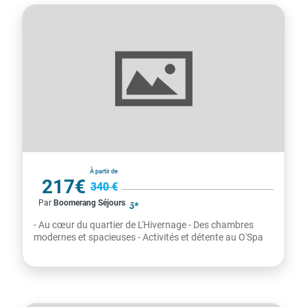
Maroc
À partir de
217€
340 €
Par
Boomerang Séjours
par personne
KENZI ROSE GARDEN 5*
- Au cœur du quartier de L'Hivernage - Des chambres
modernes et spacieuses - Activités et détente au O'Spa