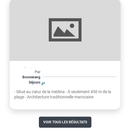
Maroc
À partir de
Par
320€
Boomerang
Séjours
par personne
RIAD NAKHLA 3*
- Situé au cœur de la médina - À seulement 450 m de la
plage - Architecture traditionnelle marocaine
VOIR TOUS LES RÉSULTATS