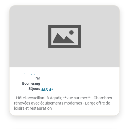
Maroc
À partir de
Par
487€
Boomerang
Séjours
par personne
RIU TIKIDA DUNAS 4*
- Hôtel accueillant à Agadir, **vue sur mer** - Chambres
rénovées avec équipements modernes - Large offre de
loisirs et restauration