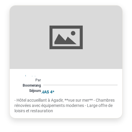
Maroc
À partir de
Par
487€
Boomerang
Séjours
par personne
RIU TIKIDA DUNAS 4*
- Hôtel accueillant à Agadir, **vue sur mer** - Chambres
rénovées avec équipements modernes - Large offre de
loisirs et restauration