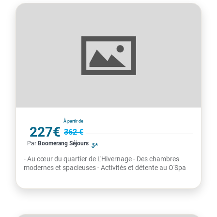
Maroc
À partir de
227€
362 €
Par
Boomerang Séjours
par personne
KENZI ROSE GARDEN 5*
- Au cœur du quartier de L'Hivernage - Des chambres
modernes et spacieuses - Activités et détente au O'Spa