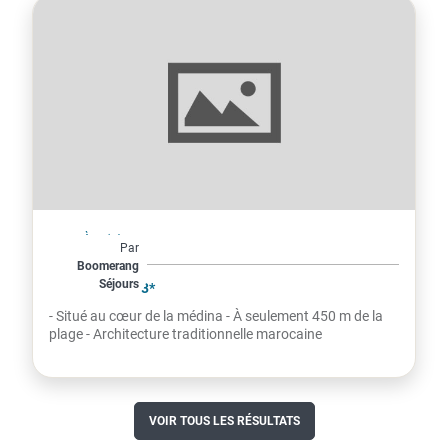
Maroc
À partir de
Par
320€
Boomerang
Séjours
par personne
RIAD NAKHLA 3*
- Situé au cœur de la médina - À seulement 450 m de la
plage - Architecture traditionnelle marocaine
VOIR TOUS LES RÉSULTATS