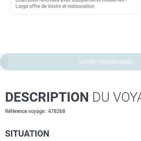
Large offre de loisirs et restauration
VOTRE PROGRAMME
DESCRIPTION
DU VOY
Référence voyage : 478268
SITUATION