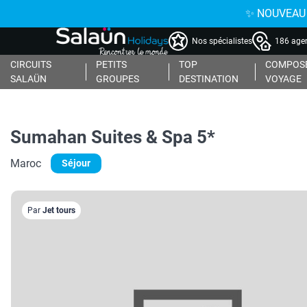
✨ NOUVEAU : 
Nos spécialistes
186 agen
CIRCUITS
PETITS
TOP
COMPOSE
SALAÜN
GROUPES
DESTINATION
VOYAGE
Sumahan Suites & Spa 5*
Maroc
Séjour
Par
Jet tours