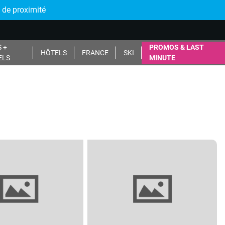
 de proximité
 +
PROMOS & LAST
HÔTELS
FRANCE
SKI
ELS
MINUTE