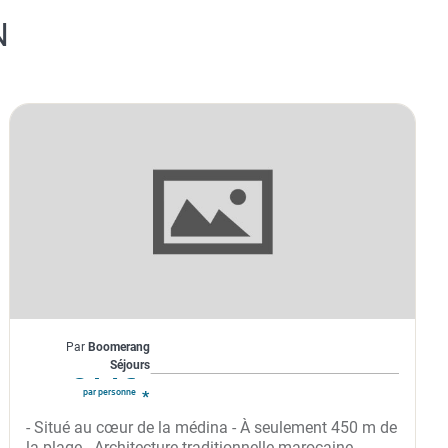
N
Maroc
Par
Boomerang
À partir de
314€
Séjours
par personne
RIAD NAKHLA 3*
- Situé au cœur de la médina - À seulement 450 m de
la plage - Architecture traditionnelle marocaine