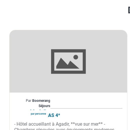
Maroc
Par
Boomerang
À partir de
474€
Séjours
par personne
RIU TIKIDA DUNAS 4*
- Hôtel accueillant à Agadir, **vue sur mer** -
Chambres rénovées avec équipements modernes -