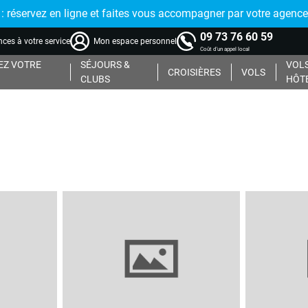
réservez en ligne et faites vous accompagner par votre agence
09 73 76 60 59
ces à votre service
Mon espace personnel
Coût d'un appel local
Z VOTRE
SÉJOURS &
VOLS
CROISIÈRES
VOLS
CLUBS
HÔT