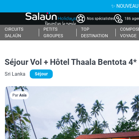
✨ NOUVEAU : 
Nos spécialistes
186 agen
CIRCUITS
PETITS
TOP
COMPOSE
SALAÜN
GROUPES
DESTINATION
VOYAGE
Séjour Vol + Hôtel Thaala Bentota 4*
Sri Lanka
Séjour
Par
Asia