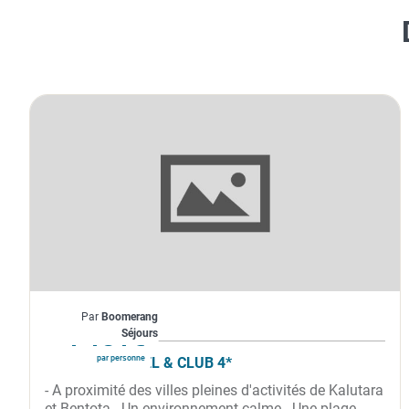
Sri Lanka
Par
Boomerang
À partir de
1 131€
Séjours
par personne
MERMAID HOTEL & CLUB 4*
- A proximité des villes pleines d'activités de Kalutara
et Bentota - Un environnement calme - Une plage