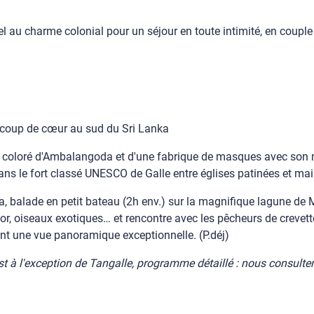
el au charme colonial pour un séjour en toute intimité, en couple
s coup de cœur au sud du Sri Lanka
é coloré d'Ambalangoda et d'une fabrique de masques avec son mu
 le fort classé UNESCO de Galle entre églises patinées et mais
tiya, balade en petit bateau (2h env.) sur la magnifique lagune d
or, oiseaux exotiques… et rencontre avec les pêcheurs de crevettes
t une vue panoramique exceptionnelle. (P.déj)
st à l'exception de Tangalle, programme détaillé : nous consulter