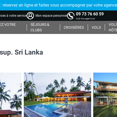
réservez en ligne et faites vous accompagner par votre agence
09 73 76 60 59
ces à votre service
Mon espace personnel
Coût d'un appel local
Z VOTRE
SÉJOURS &
VOLS
CROISIÈRES
VOLS
CLUBS
HÔT
 sup. Sri Lanka