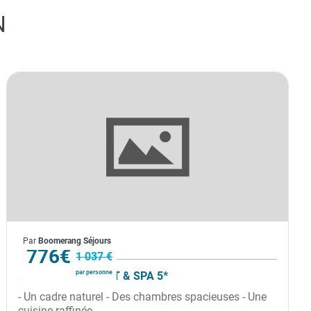
N
Sri Lanka
Par
Boomerang Séjours
À partir de
776€
1 037 €
par personne
ANANTAYA RESORT & SPA 5*
- Un cadre naturel - Des chambres spacieuses - Une
cuisine raffinée