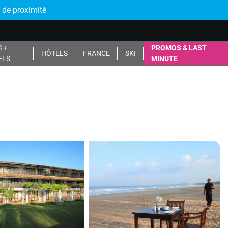
 de proximité
 +
PROMOS & LAST
HÔTELS
FRANCE
SKI
ELS
MINUTE