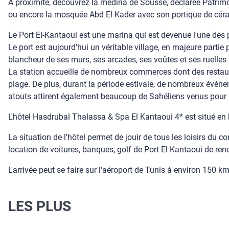
A proximité, découvrez la médina de Sousse, déclarée Patrimo
ou encore la mosquée Abd El Kader avec son portique de céra
Le Port El-Kantaoui est une marina qui est devenue l'une des 
Le port est aujourd'hui un véritable village, en majeure partie
blancheur de ses murs, ses arcades, ses voûtes et ses ruelles
La station accueille de nombreux commerces dont des restaura
plage. De plus, durant la période estivale, de nombreux événem
atouts attirent également beaucoup de Sahéliens venus pour 
L'hôtel Hasdrubal Thalassa & Spa El Kantaoui 4* est situé en b
La situation de l'hôtel permet de jouir de tous les loisirs d
location de voitures, banques, golf de Port El Kantaoui de re
L'arrivée peut se faire sur l'aéroport de Tunis à environ 150 
LES PLUS