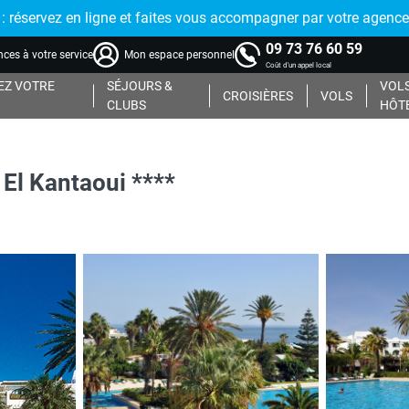
réservez en ligne et faites vous accompagner par votre agence
09 73 76 60 59
ces à votre service
Mon espace personnel
Coût d'un appel local
Z VOTRE
SÉJOURS &
VOLS
CROISIÈRES
VOLS
CLUBS
HÔT
El Kantaoui ****