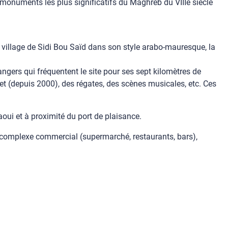
monuments les plus significatifs du Maghreb du VIIIe siècle
bre village de Sidi Bou Saïd dans son style arabo-mauresque, la
gers qui fréquentent le site pour ses sept kilomètres de
net (depuis 2000), des régates, des scènes musicales, etc. Ces
aoui et à proximité du port de plaisance.
t, complexe commercial (supermarché, restaurants, bars),