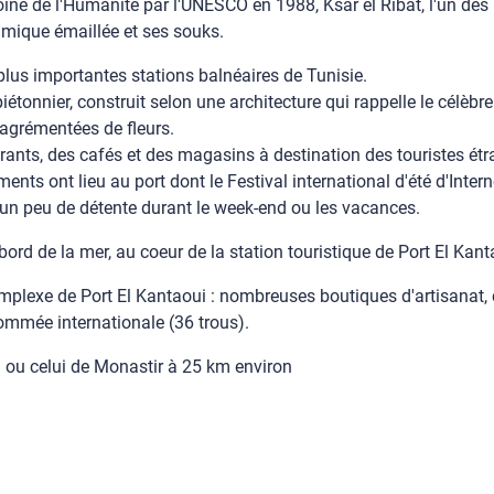
ine de l'Humanité par l'UNESCO en 1988, Ksar el Ribat, l'un des 
mique émaillée et ses souks.
plus importantes stations balnéaires de Tunisie.
 piétonnier, construit selon une architecture qui rappelle le célè
 agrémentées de fleurs.
nts, des cafés et des magasins à destination des touristes étran
ents ont lieu au port dont le Festival international d'été d'Inter
un peu de détente durant le week-end ou les vacances.
ord de la mer, au coeur de la station touristique de Port El Kant
u complexe de Port El Kantaoui : nombreuses boutiques d'artisana
nommée internationale (36 trous).
km ou celui de Monastir à 25 km environ