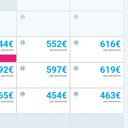
08
09
44€
552€
616€
15
16
r personne
par personne
par personne
92€
597€
619€
22
23
r personne
par personne
par personne
65€
454€
463€
29
30
r personne
par personne
par personne