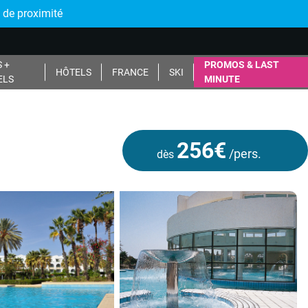
 de proximité
 +
PROMOS & LAST
HÔTELS
FRANCE
SKI
ELS
MINUTE
256€
/pers.
dès