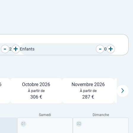
-
+
-
+
2
Enfants
0
6
Octobre 2026
Novembre 2026
Déc
À partir de
À partir de
306 €
287 €
Samedi
Dimanche
01
02