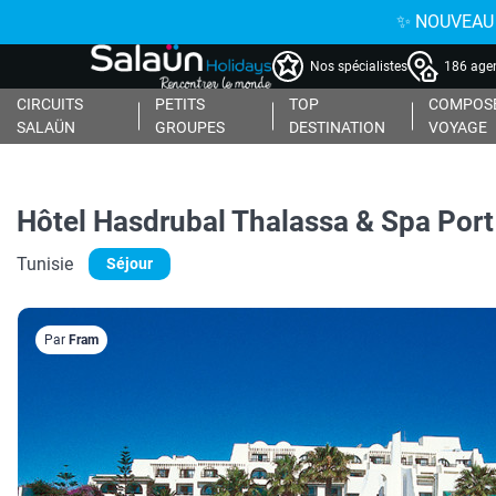
✨ NOUVEAU : 
Nos spécialistes
186 agen
CIRCUITS
PETITS
TOP
COMPOSE
SALAÜN
GROUPES
DESTINATION
VOYAGE
Hôtel Hasdrubal Thalassa & Spa Port 
Tunisie
Séjour
Par
Fram