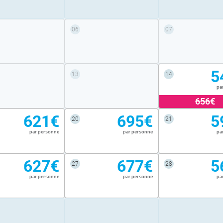
06
07
5
13
14
pa
656€
621€
695€
5
20
21
par personne
par personne
pa
627€
677€
5
27
28
par personne
par personne
pa