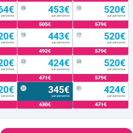
64€
453€
520€
09
10
r personne
par personne
par personne
505€
579€
20€
443€
520€
16
17
r personne
par personne
par personne
492€
579€
20€
424€
520€
23
24
r personne
par personne
par personne
471€
579€
20€
345€
424€
30
31
r personne
par personne
par personne
430€
471€