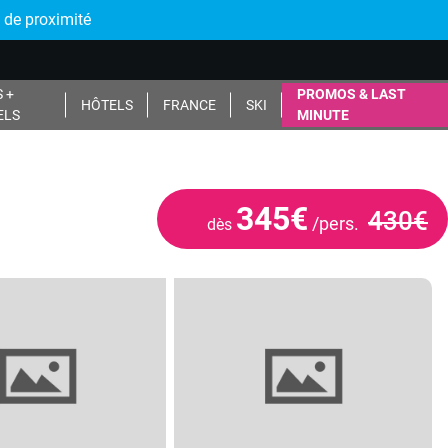
 de proximité
 +
PROMOS & LAST
HÔTELS
FRANCE
SKI
ELS
MINUTE
345€
430€
/pers.
dès