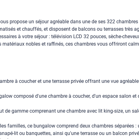
ous propose un séjour agréable dans une de ses 322 chambres to
tisés et chauffés, et disposent de balcons ou terrasses très agr
essaires à votre séjour : télévision LCD 32 pouces, sèche-cheveux,
 matériaux nobles et raffinés, ces chambres vous offriront cal
bre à coucher et une terrasse privée offrant une vue agréable s
low composé d'une chambre à coucher, d'un espace salon et d'u
t de gamme comprenant une chambre avec lit king-size, un salo
r les familles, ce bungalow comprend deux chambres séparées : 
napé-lit ou banquettes, ainsi qu'une terrasse ou un balcon privé 