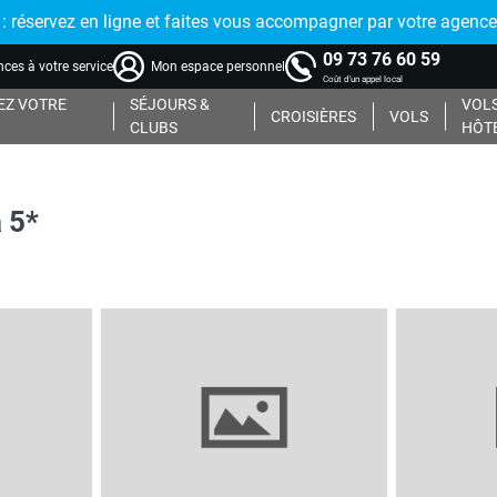
réservez en ligne et faites vous accompagner par votre agence
09 73 76 60 59
ces à votre service
Mon espace personnel
Coût d'un appel local
Z VOTRE
SÉJOURS &
VOLS
CROISIÈRES
VOLS
CLUBS
HÔT
 5*