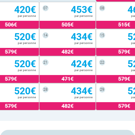
420€
453€
4
07
08
par personne
par personne
pa
506€
505€
515€
520€
434€
5
14
15
par personne
par personne
pa
579€
482€
579€
520€
424€
5
21
22
par personne
par personne
pa
579€
471€
579€
520€
434€
5
28
29
par personne
par personne
pa
579€
482€
579€