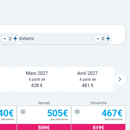
-
+
-
+
2
Enfants
0
Mars 2027
Avril 2027
À partir de
À partir de
428 €
481 €
Samedi
Dimanche
40€
505€
467€
02
03
r personne
par personne
par personne
559€
519€