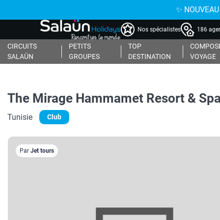
✨ NOUVEAU : 
Nos spécialistes
186 agen
CIRCUITS
PETITS
TOP
COMPOSE
SALAÜN
GROUPES
DESTINATION
VOYAGE
The Mirage Hammamet Resort & Spa
Tunisie
Club
Par
Jet tours