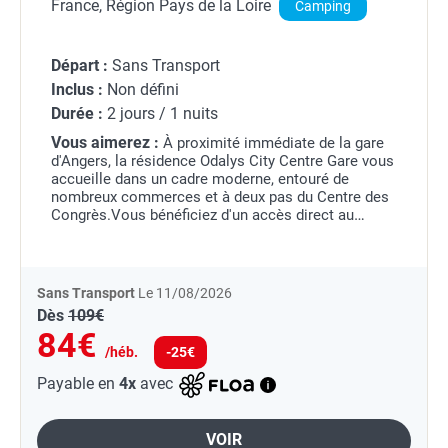
France, Région Pays de la Loire
Camping
Départ :
Sans Transport
Inclus :
Non défini
Durée :
2 jours / 1 nuits
Vous aimerez :
À proximité immédiate de la gare
d'Angers, la résidence Odalys City Centre Gare vous
accueille dans un cadre moderne, entouré de
nombreux commerces et à deux pas du Centre des
Congrès.Vous bénéficiez d'un accès direct au
tramway, facilitant vos déplacements dans la ville.
Les...
Sans Transport
Le 11/08/2026
Dès
109€
84€
/héb.
-25€
Payable en
4x
avec
VOIR