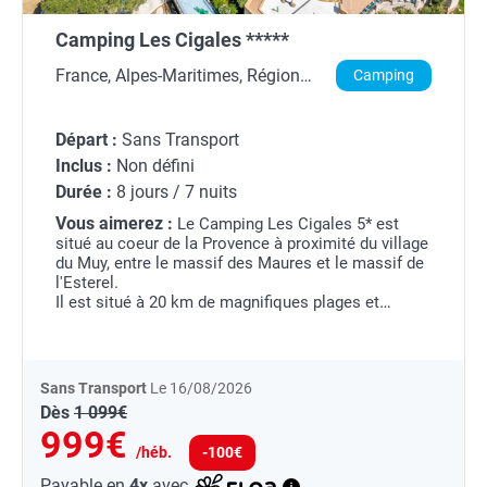
Camping Les Cigales *****
France, Alpes-Maritimes, Région
Camping
Provence-Alpes-Côte d'Azur
Départ :
Sans Transport
Inclus :
Non défini
Durée :
8 jours / 7 nuits
Vous aimerez :
Le Camping Les Cigales 5* est
situé au coeur de la Provence à proximité du village
du Muy, entre le massif des Maures et le massif de
l'Esterel.
Il est situé à 20 km de magnifiques plages et
crique, et représente un paradis pour les activités
balnéaires entre mer et...
Sans Transport
Le 16/08/2026
Dès
1 099€
999€
/héb.
-100€
Payable en
4x
avec