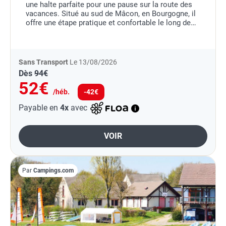
une halte parfaite pour une pause sur la route des
vacances. Situé au sud de Mâcon, en Bourgogne, il
offre une étape pratique et confortable le long de
l'A6, idéale pour les voyageurs en...
Sans Transport
Le 13/08/2026
Dès
94€
52€
/héb.
-42€
Payable en
4x
avec
VOIR
Par
Campings.com