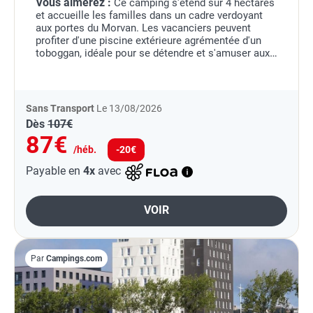
Vous aimerez :
Ce camping s'étend sur 4 hectares
et accueille les familles dans un cadre verdoyant
aux portes du Morvan. Les vacanciers peuvent
profiter d'une piscine extérieure agrémentée d'un
toboggan, idéale pour se détendre et s'amuser aux
beaux jours.Durant les vacances scolaires, des...
Sans Transport
Le 13/08/2026
Dès
107€
87€
/héb.
-20€
Payable en
4x
avec
VOIR
Par
Campings.com