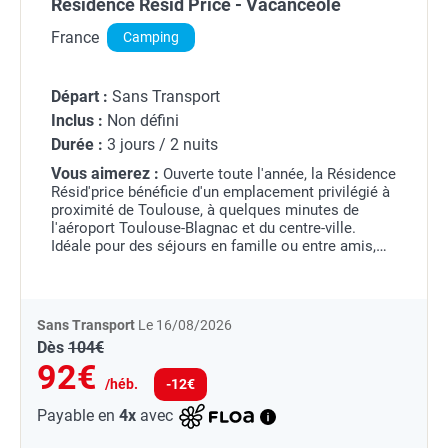
Résidence Resid Price - Vacancéole
France
Camping
Départ :
Sans Transport
Inclus :
Non défini
Durée :
3 jours / 2 nuits
Vous aimerez :
Ouverte toute l'année, la Résidence
Résid'price bénéficie d'un emplacement privilégié à
proximité de Toulouse, à quelques minutes de
l'aéroport Toulouse-Blagnac et du centre-ville.
Idéale pour des séjours en famille ou entre amis,
elle propose de nombreuses idées de sorties et...
Sans Transport
Le 16/08/2026
Dès
104€
92€
/héb.
-12€
Payable en
4x
avec