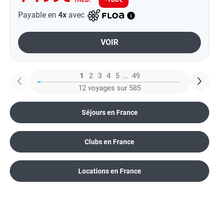
Payable en
4x
avec
VOIR
1
2
3
4
5
...
49
12 voyages sur 585
Séjours en France
Clubs en France
Locations en France