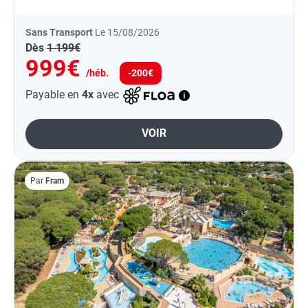
Sans Transport
Le 15/08/2026
Dès
1 199€
999€
/héb.
-200€
Payable en
4x
avec
VOIR
Par
Fram