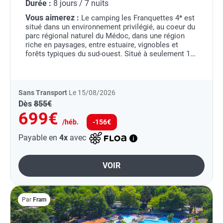
Durée :
8 jours / 7 nuits
Vous aimerez :
Le camping les Franquettes 4* est
situé dans un environnement privilégié, au coeur du
parc régional naturel du Médoc, dans une région
riche en paysages, entre estuaire, vignobles et
forêts typiques du sud-ouest. Situé à seulement 18
km de l'estuaire de la Gironde, le plus...
Sans Transport
Le 15/08/2026
Dès
855€
699€
/héb.
-156€
Payable en
4x
avec
VOIR
Par
Fram