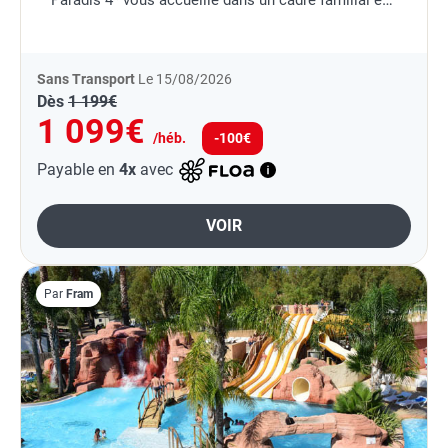
Paradis 4* vous accueille dans un cadre familial et
idyllique à 600 mètres des plages....
Sans Transport
Le 15/08/2026
Dès
1 199€
1 099€
/héb.
-100€
Payable en
4x
avec
VOIR
Par
Fram