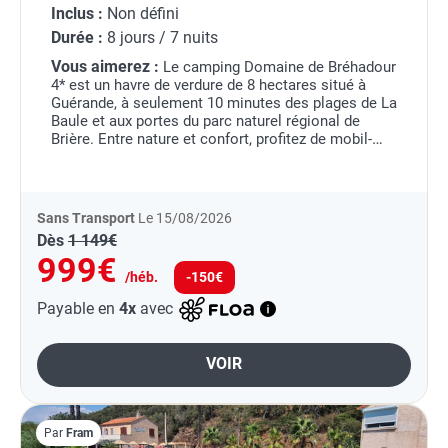
Inclus :
Non défini
Durée :
8 jours / 7 nuits
Vous aimerez :
Le camping Domaine de Bréhadour
4* est un havre de verdure de 8 hectares situé à
Guérande, à seulement 10 minutes des plages de La
Baule et aux portes du parc naturel régional de
Brière. Entre nature et confort, profitez de mobil-
homes modernes et agréables.
Sur place,...
Sans Transport
Le 15/08/2026
Dès
1 149€
999€
/héb.
-150€
Payable en
4x
avec
VOIR
Par
Fram