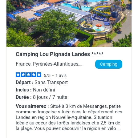
Camping Lou Pignada Landes *****
France, Pyrénées-Atlantiques,
Camping
Région Nouvelle-Aquitaine
5
/
5
-
1
avis
Départ :
Sans Transport
Inclus :
Non défini
Durée :
8 jours / 7 nuits
Vous aimerez :
Situé à 3 km de Messanges, petite
commune française située dans le département des
Landes en région Nouvelle-Aquitaine. Situation
idéale au coeur des forêts landaises et à 2,5 km de
la plage. Vous pouvez découvrir la région en vélo à
travers les pinèdes, à 15 min seulement du...