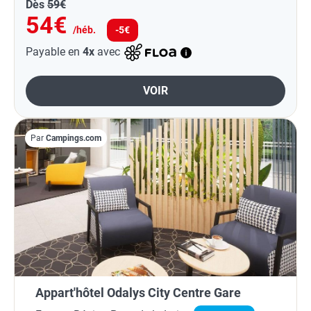
Dès
59€
54€
/héb.
-5€
Payable en
4x
avec
VOIR
Par
Campings.com
Appart'hôtel Odalys City Centre Gare