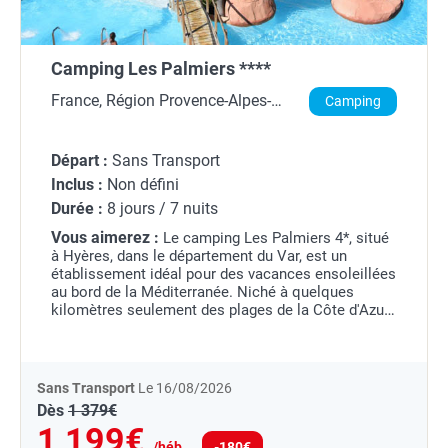
Camping Les Palmiers ****
France, Région Provence-Alpes-
Camping
Côte d'Azur, Bouches-du-Rhône
Départ :
Sans Transport
Inclus :
Non défini
Durée :
8 jours / 7 nuits
Vous aimerez :
Le camping Les Palmiers 4*, situé
à Hyères, dans le département du Var, est un
établissement idéal pour des vacances ensoleillées
au bord de la Méditerranée. Niché à quelques
kilomètres seulement des plages de la Côte d'Azur,
il bénéficie d'une situation géographique...
Sans Transport
Le 16/08/2026
Dès
1 379€
1 199€
/héb.
-180€