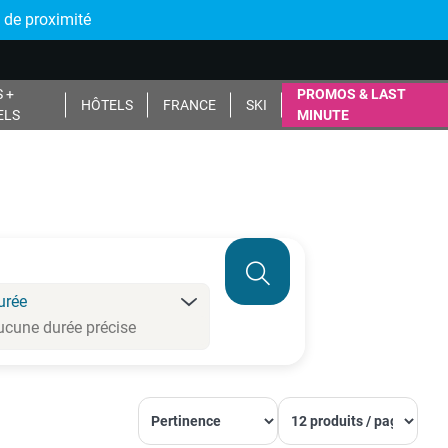
 de proximité
 +
PROMOS & LAST
HÔTELS
FRANCE
SKI
ELS
MINUTE
urée