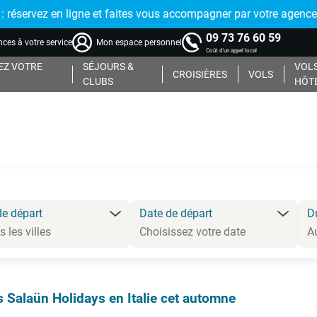
réservez en ligne et faites vous accompagner par votre agence
09 73 76 60 59
ces à votre service
Mon espace personnel
Coût d'un appel local
Z VOTRE
SÉJOURS &
VOLS
CROISIÈRES
VOLS
CLUBS
HÔT
de départ
Date de départ
D
s Salaün Holidays en Italie cet automne