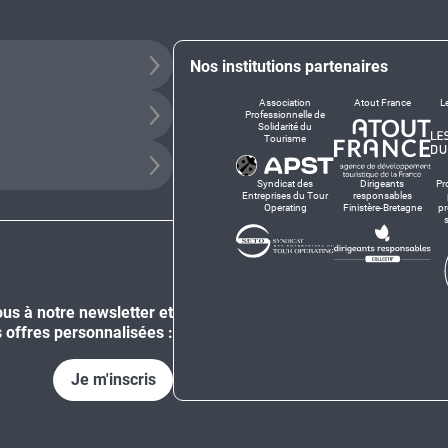
Nos institutions partenaires
Association
Atout France
L
Professionnelle de
Solidarité du
Tourisme
Syndicat des
Dirigeants
Pr
Entreprises du Tour
responsables
Operating
Finistère-Bretagne
pr
ous à notre newsletter et
 offres personnalisées :
Je m'inscris