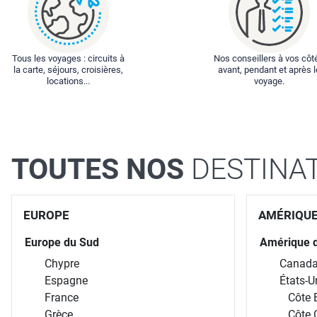
Tous les voyages : circuits à
Nos conseillers à vos côt
la carte, séjours, croisières,
avant, pendant et après l
locations...
voyage.
TOUTES NOS
DESTINA
EUROPE
AMÉRIQU
Europe du Sud
Amérique 
Chypre
Canad
Espagne
États-U
France
Côte 
Grèce
Côte 