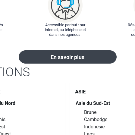
és
Accessible partout : sur
Rése
e
internet, au téléphone et
dans nos agences.
co
En savoir plus
TIONS
E
ASIE
du Nord
Asie du Sud-Est
a
Brunei
nis
Cambodge
Est
Indonésie
Ouest
Laos