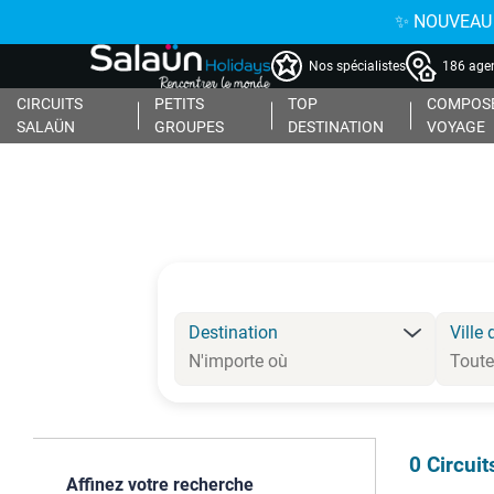
✨ NOUVEAU : 
Nos spécialistes
186 agen
CIRCUITS
PETITS
TOP
COMPOSE
SALAÜN
GROUPES
DESTINATION
VOYAGE
Destination
Ville 
0
Circuit
Affinez votre recherche