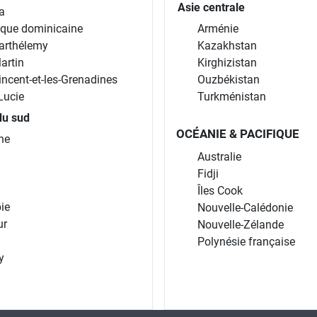
Asie centrale
a
ique dominicaine
Arménie
arthélemy
Kazakhstan
artin
Kirghizistan
incent-et-les-Grenadines
Ouzbékistan
Lucie
Turkménistan
du sud
OCÉANIE & PACIFIQUE
ne
Australie
Fidji
Îles Cook
ie
Nouvelle-Calédonie
ur
Nouvelle-Zélande
Polynésie française
y