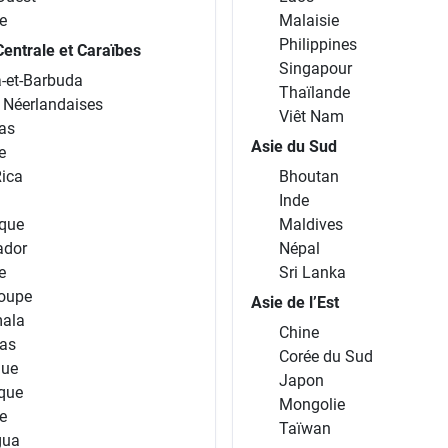
e
Malaisie
Philippines
entrale et Caraïbes
Singapour
-et-Barbuda
Thaïlande
s Néerlandaises
Viêt Nam
as
Asie du Sud
e
Rica
Bhoutan
Inde
que
Maldives
ador
Népal
e
Sri Lanka
oupe
Asie de l’Est
ala
Chine
as
Corée du Sud
que
Japon
ique
Mongolie
e
Taïwan
gua