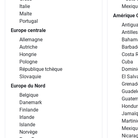
Italie
Mexiqu
Malte
Amérique C
Portugal
Antigua
Europe centrale
Antille
Allemagne
Baham
Autriche
Barbad
Hongrie
Costa 
Pologne
Cuba
République tchèque
Domini
Slovaquie
El Salv
Grenad
Europe du Nord
Guadel
Belgique
Guatem
Danemark
Hondur
Finlande
Jamaï
Irlande
Martin
Islande
Mexiqu
Norvège
Nicara