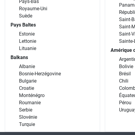
Pays-Bas
Panam
Royaume-Uni
Républ
Suède
Saint-B
Pays Baltes
Saint-M
Estonie
Saint-V
Lettonie
Sainte-
Lituanie
Amérique 
Balkans
Argenti
Albanie
Bolivie
Bosnie-Herzégovine
Brésil
Bulgarie
Chili
Croatie
Colomb
Monténégro
Équate
Roumanie
Pérou
Serbie
Urugua
Slovénie
Turquie