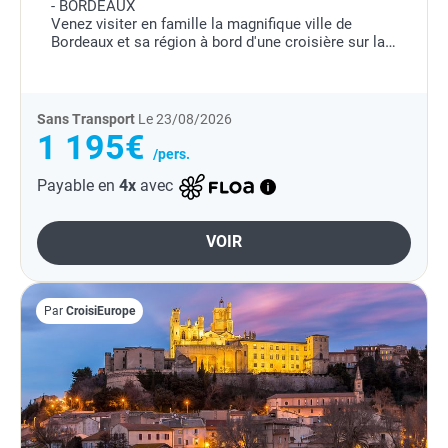
- BORDEAUX
Venez visiter en famille la magnifique ville de
Bordeaux et sa région à bord d'une croisière sur la
Gironde et la Dordogne. Laissez-vous surprendre
par cette ville incontournable et ses...
Sans Transport
Le 23/08/2026
1 195€
/pers.
Payable en
4x
avec
VOIR
Par
CroisiEurope