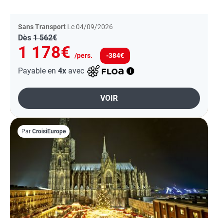
cette croisière, vous pourrez admirer la beauté des
paysages qui subliment le...
Sans Transport
Le 04/09/2026
Dès
1 562€
1 178€
/pers.
-384€
Payable en
4x
avec
VOIR
Par
CroisiEurope