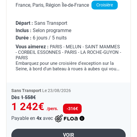
(formule port/port)
France, Paris, Région Île-de-France
Croisière
Départ :
Sans Transport
Inclus :
Selon programme
Durée :
6 jours / 5 nuits
Vous aimerez :
PARIS - MELUN - SAINT MAMMES
- CORBEIL ESSONNES - PARIS - LA ROCHE-GUYON -
PARIS
Embarquez pour une croisière d'exception sur la
Seine, à bord d'un bateau à roues à aubes qui vous
transportera au cœur d'un patrimoine historique et
artistique d'une richesse incomparable. De...
Sans Transport
Le 23/08/2026
Dès
1 558€
1 242€
/pers.
-316€
Payable en
4x
avec
VOIR