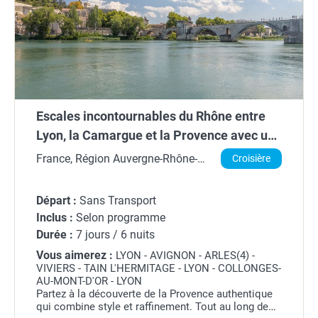
Escales incontournables du Rhône entre
Lyon, la Camargue et la Provence avec un
dîner OFFERT à l'Abbaye de Collonges -
France, Région Auvergne-Rhône-
Croisière
Paul Bocuse (formule port/port)
Alpes
Départ :
Sans Transport
Inclus :
Selon programme
Durée :
7 jours / 6 nuits
Vous aimerez :
LYON - AVIGNON - ARLES(4) -
VIVIERS - TAIN L'HERMITAGE - LYON - COLLONGES-
AU-MONT-D'OR - LYON
Partez à la découverte de la Provence authentique
qui combine style et raffinement. Tout au long de