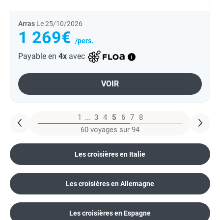
légende raconte qu'elle attirait les...
Arras
Le 25/10/2026
1 269€
/pers.
Payable en
4x
avec
VOIR
1
...
3
4
5
6
7
8
60 voyages sur 94
Les croisières en Italie
Les croisières en Allemagne
Les croisières en Espagne