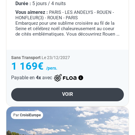
Durée :
5 jours / 4 nuits
Vous aimerez :
PARIS - LES ANDELYS - ROUEN -
HONFLEUR(3) - ROUEN - PARIS
Embarquez pour une sublime croisière au fil de la
Seine et célébrez noël chaleureusement au coeur
de cités emblématiques. Vous découvrirez Rouen :
à la fois médiévale et spirituelle, elle a su conserver
l'âme de son...
Sans Transport
Le 23/12/2027
1 169€
/pers.
Payable en
4x
avec
VOIR
Par
CroisiEurope