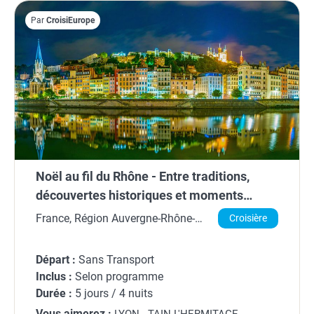
Par
CroisiEurope
Noël au fil du Rhône - Entre traditions,
découvertes historiques et moments
gourmands (formule port/port)
France, Région Auvergne-Rhône-
Croisière
Alpes
Départ :
Sans Transport
Inclus :
Selon programme
Durée :
5 jours / 4 nuits
Vous aimerez :