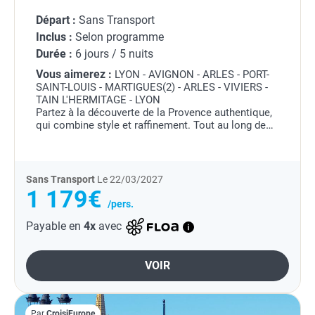
Départ :
Sans Transport
Inclus :
Selon programme
Durée :
6 jours / 5 nuits
Vous aimerez :
LYON - AVIGNON - ARLES - PORT-
SAINT-LOUIS - MARTIGUES(2) - ARLES - VIVIERS -
TAIN L'HERMITAGE - LYON
Partez à la découverte de la Provence authentique,
qui combine style et raffinement. Tout au long de
cette croisière, vous pourrez admirer la beauté des
paysages qui subliment...
Sans Transport
Le 22/03/2027
1 179€
/pers.
Payable en
4x
avec
VOIR
Par
CroisiEurope