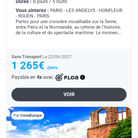
Durée :
6 jours / 5 nuits
Vous aimerez :
PARIS - LES ANDELYS - HONFLEUR
- ROUEN - PARIS
Partez pour une croisière inoubliable sur la Seine,
entre Paris et la Normandie, au rythme de l'histoire,
de la culture et du spectacle maritime. Le moment
fort de votre croisière : l'Armada de Rouen. Le plus
important...
Sans Transport
Le 22/06/2027
1 265€
/pers.
Payable en
4x
avec
VOIR
Par
CroisiEurope