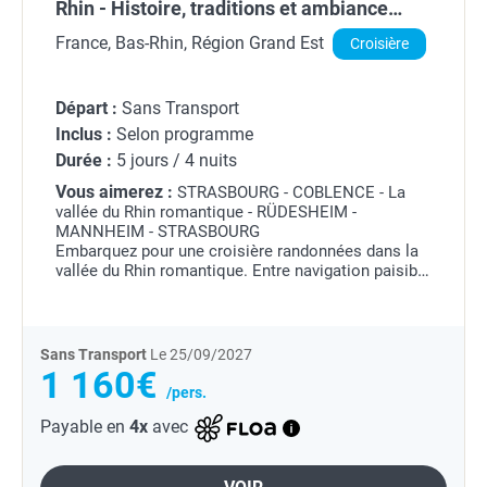
Rhin - Histoire, traditions et ambiance
rhénane (formule port/port)
France, Bas-Rhin, Région Grand Est
Croisière
Départ :
Sans Transport
Inclus :
Selon programme
Durée :
5 jours / 4 nuits
Vous aimerez :
STRASBOURG - COBLENCE - La
vallée du Rhin romantique - RÜDESHEIM -
MANNHEIM - STRASBOURG
Embarquez pour une croisière randonnées dans la
vallée du Rhin romantique. Entre navigation paisible
sur le fleuve et randonnées immersives au cœur de
la nature rhénane, cette croisière...
Sans Transport
Le 25/09/2027
1 160€
/pers.
Payable en
4x
avec