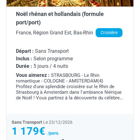
Noël rhénan et hollandais (formule
port/port)
France, Région Grand Est, Bas-Rhin
Croisière
Départ :
Sans Transport
Inclus :
Selon programme
Durée :
5 jours / 4 nuits
Vous aimerez :
STRASBOURG - Le Rhin
romantique - COLOGNE - AMSTERDAM(4)
Profitez d'une splendide croisière sur le Rhin de
Strasbourg à Amsterdam dans l'ambiance féérique
de Noël ! Vous partirez à la découverte du célèbre
marché de Noël de Strasbourg, magique et
convivial entre artisanat...
Sans Transport
Le 23/12/2026
1 179€
/pers.