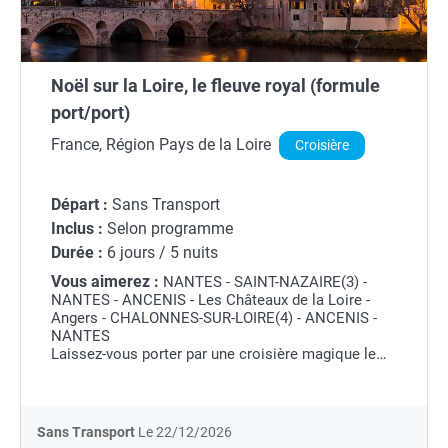
Noël sur la Loire, le fleuve royal (formule
port/port)
France, Région Pays de la Loire
Croisière
Départ :
Sans Transport
Inclus :
Selon programme
Durée :
6 jours / 5 nuits
Vous aimerez :
NANTES - SAINT-NAZAIRE(3) -
NANTES - ANCENIS - Les Châteaux de la Loire -
Angers - CHALONNES-SUR-LOIRE(4) - ANCENIS -
NANTES
Laissez-vous porter par une croisière magique le
long de la Loire entre châteaux médiévaux et
Escal'Atlantic. Partez à la découverte de Saint-
Nazaire...
Sans Transport
Le 22/12/2026