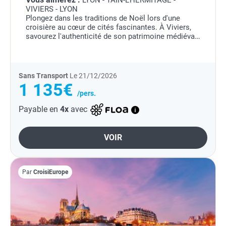
LYON - TAIN-L'HERMITAGE -
VIVIERS - LYON
Plongez dans les traditions de Noël lors d'une
croisière au cœur de cités fascinantes. À Viviers,
savourez l'authenticité de son patrimoine médiéval
et ses crèches traditionnelles. Puis, laissez-vous
envoûter par le charme du château...
Sans Transport
Le 21/12/2026
1 135€
/pers.
Payable en
4x
avec
VOIR
Par
CroisiEurope