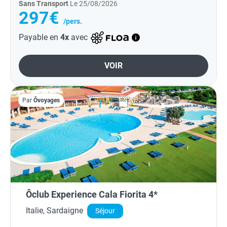
Sans Transport
Le 25/08/2026
297€
/pers.
Payable en
4x
avec
VOIR
Par
Ôvoyages
Ôclub Experience Cala Fiorita 4*
Italie, Sardaigne
Séjour