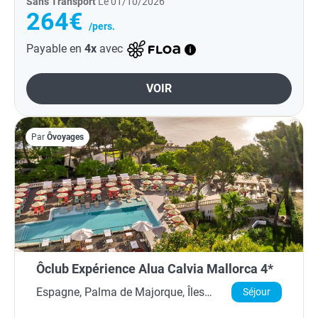
Sans Transport
Le 01/10/2026
264€
/pers.
Payable en
4x
avec
VOIR
Par
Ôvoyages
Ôclub Expérience Alua Calvia Mallorca 4*
Espagne, Palma de Majorque, Îles
Séjour
Baléares