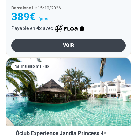
Barcelone
Le 15/10/2026
389€
/pers.
Payable en
4x
avec
VOIR
Par
Thalasso n°1 Flex
Ôclub Experience Jandia Princess 4*