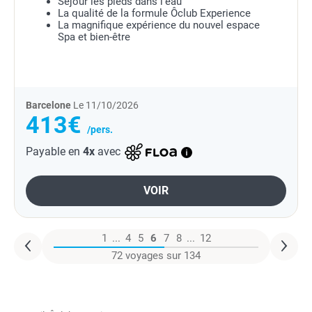
Séjour les pieds dans l'eau
La qualité de la formule Ôclub Experience
La magnifique expérience du nouvel espace
Spa et bien-être
Barcelone
Le 11/10/2026
413€
/pers.
Payable en
4x
avec
VOIR
1
...
4
5
6
7
8
...
12
72 voyages sur 134