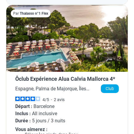
Par
Thalasso n°1 Flex
Ôclub Expérience Alua Calvia Mallorca 4*
Espagne, Palma de Majorque, Îles
Club
Baléares
4
/
5
-
2
avis
Départ :
Barcelone
Inclus :
All inclusive
Durée :
5 jours / 3 nuits
Vous aimerez :