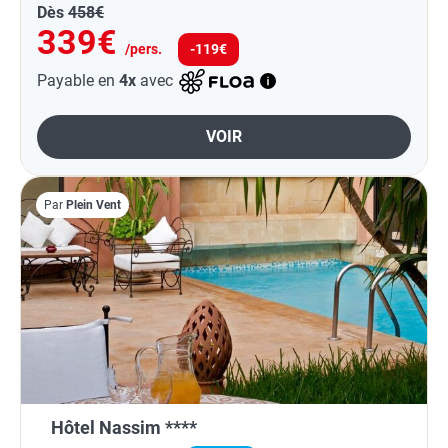
Dès
458€
339€
/pers.
-119€
Payable en
4x
avec
VOIR
Par
Plein Vent
Hôtel Nassim ****