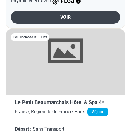
Payable en
4x
avec
VOIR
Par
Thalasso n°1 Flex
Le Petit Beaumarchais Hôtel & Spa 4*
France, Région Île-de-France, Paris
Séjour
Départ :
Sans Transport