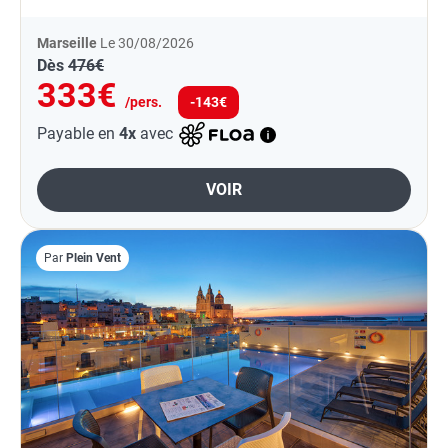
Marseille
Le 30/08/2026
Dès
476€
333€
/pers.
-143€
Payable en
4x
avec
VOIR
Par
Plein Vent