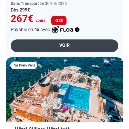
Sans Transport
Le 30/08/2026
Dès
299€
267€
/pers.
-32€
Payable en
4x
avec
VOIR
Par
Plein Vent