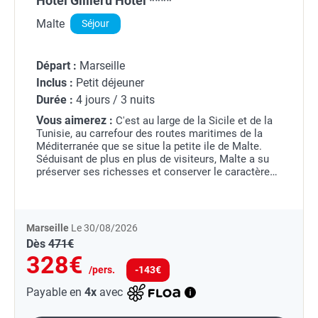
Hôtel Gillieru Hôtel ****
Malte
Séjour
Départ :
Marseille
Inclus :
Petit déjeuner
Durée :
4 jours / 3 nuits
Vous aimerez :
C'est au large de la Sicile et de la
Tunisie, au carrefour des routes maritimes de la
Méditerranée que se situe la petite ile de Malte.
Séduisant de plus en plus de visiteurs, Malte a su
préserver ses richesses et conserver le caractère
unique de ses paysages en limitant...
Marseille
Le 30/08/2026
Dès
471€
328€
/pers.
-143€
Payable en
4x
avec