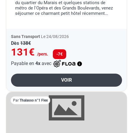
du quartier du Marais et quelques stations de
métro de l'Opéra et des Grands Boulevards, venez
séjourner ce charmant petit hôtel récemment
rénové. Vous y serez accueillis dans une...
Sans Transport
Le 24/08/2026
Dès
138€
131€
/pers.
-7€
Payable en
4x
avec
VOIR
Par
Thalasso n°1 Flex