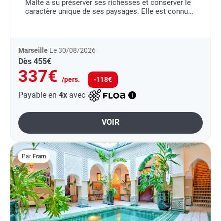
Malte a su préserver ses richesses et conserver le
caractère unique de ses paysages. Elle est connue
notamment pour sa valeur culturelle...
Marseille
Le 30/08/2026
Dès
455€
337€
/pers.
-118€
Payable en
4x
avec
VOIR
Par
Fram