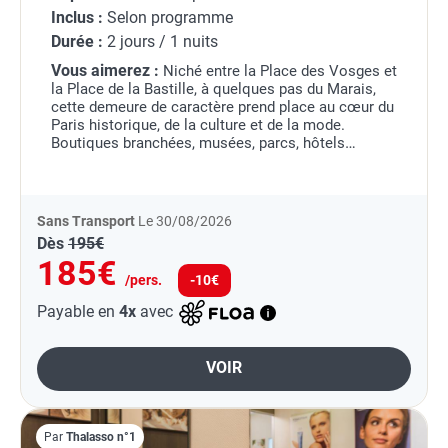
Inclus :
Selon programme
Durée :
2 jours / 1 nuits
Vous aimerez :
Niché entre la Place des Vosges et
la Place de la Bastille, à quelques pas du Marais,
cette demeure de caractère prend place au cœur du
Paris historique, de la culture et de la mode.
Boutiques branchées, musées, parcs, hôtels
particuliers, monuments de grand renom…Le
quartier...
Sans Transport
Le 30/08/2026
Dès
195€
185€
/pers.
-10€
Payable en
4x
avec
VOIR
Par
Thalasso n°1