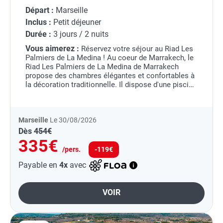
Départ :
Marseille
Inclus :
Petit déjeuner
Durée :
3 jours / 2 nuits
Vous aimerez :
Réservez votre séjour au Riad Les
Palmiers de La Medina !
Au coeur de Marrakech, le
Riad Les Palmiers de La Medina de Marrakech
propose des chambres élégantes et confortables à
la décoration traditionnelle. Il dispose d'une piscine
dans le patio ainsi que d'un...
Marseille
Le 30/08/2026
Dès
454€
335€
/pers.
-119€
Payable en
4x
avec
VOIR