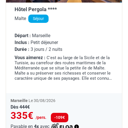
Hôtel Pergola ****
Malte
Séjour
Départ :
Marseille
Inclus :
Petit déjeuner
Durée :
3 jours / 2 nuits
Vous aimerez :
C'est au large de la Sicile et de la
Tunisie, au carrefour des routes maritimes de la
Méditerranée que se situe la petite ile de Malte.
Malte a su préserver ses richesses et conserver le
caractère unique de ses paysages. Elle est connue
notamment pour sa valeur culturelle...
Marseille
Le 30/08/2026
Dès
444€
335€
/pers.
-109€
Payable en
4x
avec