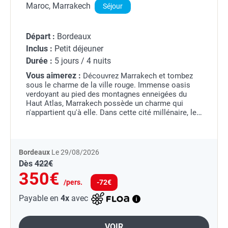
Maroc, Marrakech
Séjour
Départ :
Bordeaux
Inclus :
Petit déjeuner
Durée :
5 jours / 4 nuits
Vous aimerez :
Découvrez Marrakech et tombez
sous le charme de la ville rouge. Immense oasis
verdoyant au pied des montagnes enneigées du
Haut Atlas, Marrakech possède un charme qui
n'appartient qu'à elle. Dans cette cité millénaire, les
traditions ont su rester bien vivantes, tant dans
son...
Bordeaux
Le 29/08/2026
Dès
422€
350€
/pers.
-72€
Payable en
4x
avec
VOIR