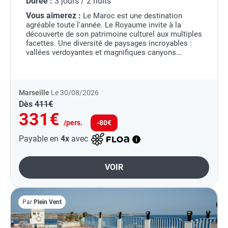
Durée :
3 jours / 2 nuits
Vous aimerez :
Le Maroc est une destination
agréable toute l'année. Le Royaume invite à la
découverte de son patrimoine culturel aux multiples
facettes. Une diversité de paysages incroyables :
vallées verdoyantes et magnifiques canyons
composent la région du Rif et la façade
méditerranéenne,...
Marseille
Le 30/08/2026
Dès
411€
331€
/pers.
-80€
Payable en
4x
avec
VOIR
Par
Plein Vent