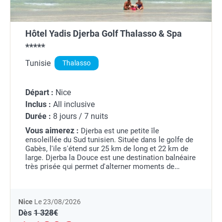
Hôtel Yadis Djerba Golf Thalasso & Spa
*****
Tunisie
Thalasso
Départ :
Nice
Inclus :
All inclusive
Durée :
8 jours / 7 nuits
Vous aimerez :
Djerba est une petite île
ensoleillée du Sud tunisien. Située dans le golfe de
Gabès, l'ile s'étend sur 25 km de long et 22 km de
large. Djerba la Douce est une destination balnéaire
très prisée qui permet d'alterner moments de
détente au bord de l'eau et visites.
...
Nice
Le 23/08/2026
Dès
1 328€