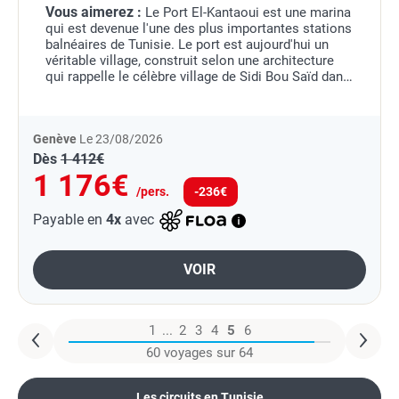
Vous aimerez :
Le Port El-Kantaoui est une marina
qui est devenue l'une des plus importantes stations
balnéaires de Tunisie.
Le port est aujourd'hui un
véritable village, construit selon une architecture
qui rappelle le célèbre village de Sidi Bou Saïd dans
son style arabo-mauresque,...
Genève
Le 23/08/2026
Dès
1 412€
1 176€
/pers.
-236€
Payable en
4x
avec
VOIR
1
...
2
3
4
5
6
60 voyages sur 64
Les circuits en Tunisie