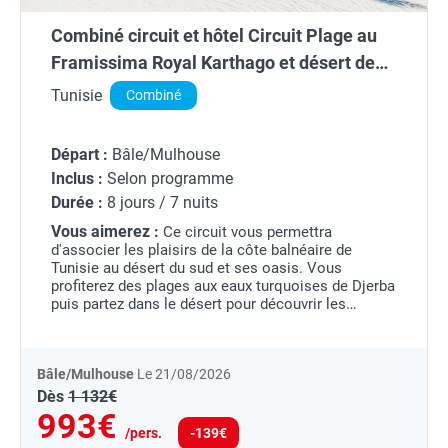
Combiné circuit et hôtel Circuit Plage au
Framissima Royal Karthago et désert de
Tozeur
Tunisie
Combiné
Départ :
Bâle/Mulhouse
Inclus :
Selon programme
Durée :
8 jours / 7 nuits
Vous aimerez :
Ce circuit vous permettra
d'associer les plaisirs de la côte balnéaire de
Tunisie au désert du sud et ses oasis. Vous
profiterez des plages aux eaux turquoises de Djerba
puis partez dans le désert pour découvrir les
traditions tunisiennes. Profitez de ce voyage pour
vous...
Bâle/Mulhouse
Le 21/08/2026
Dès
1 132€
993€
/pers.
-139€