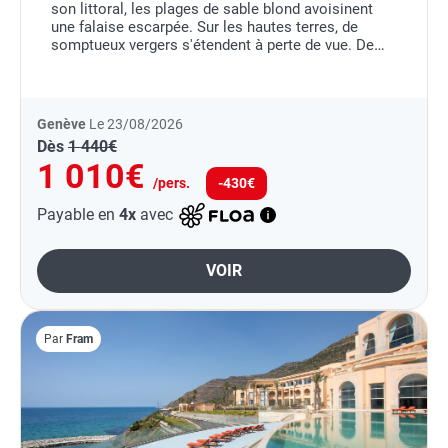
son littoral, les plages de sable blond avoisinent
une falaise escarpée. Sur les hautes terres, de
somptueux vergers s'étendent à perte de vue. De
magnifiques jardins tropicaux servent de toile de...
Genève
Le 23/08/2026
Dès
1 440€
1 010€
/pers.
-430€
Payable en
4x
avec
VOIR
Par
Fram