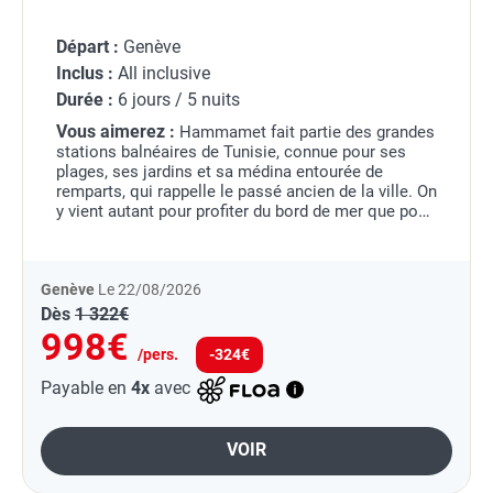
Départ :
Genève
Inclus :
All inclusive
Durée :
6 jours / 5 nuits
Vous aimerez :
Hammamet fait partie des grandes
stations balnéaires de Tunisie, connue pour ses
plages, ses jardins et sa médina entourée de
remparts, qui rappelle le passé ancien de la ville. On
y vient autant pour profiter du bord de mer que pour
flâner dans les ruelles blanches du vieux...
Genève
Le 22/08/2026
Dès
1 322€
998€
/pers.
-324€
Payable en
4x
avec
VOIR