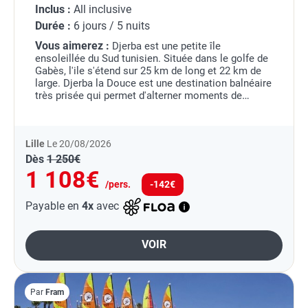
Inclus :
All inclusive
Durée :
6 jours / 5 nuits
Vous aimerez :
Djerba est une petite île
ensoleillée du Sud tunisien. Située dans le golfe de
Gabès, l'ile s'étend sur 25 km de long et 22 km de
large. Djerba la Douce est une destination balnéaire
très prisée qui permet d'alterner moments de
détente au bord de l'eau et visites.
...
Lille
Le 20/08/2026
Dès
1 250€
1 108€
/pers.
-142€
Payable en
4x
avec
VOIR
Par
Fram