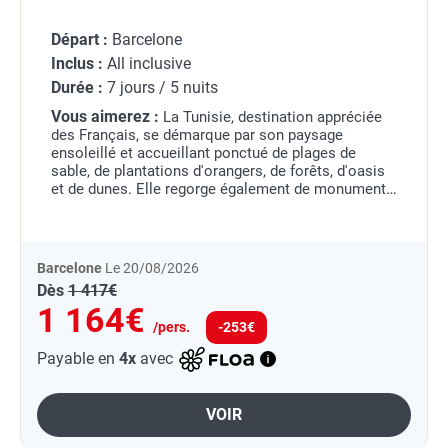
Départ :
Barcelone
Inclus :
All inclusive
Durée :
7 jours / 5 nuits
Vous aimerez :
La Tunisie, destination appréciée
des Français, se démarque par son paysage
ensoleillé et accueillant ponctué de plages de
sable, de plantations d'orangers, de forêts, d'oasis
et de dunes. Elle regorge également de monuments
et lieux d'intérêts touristiques.
La capitale...
Barcelone
Le 20/08/2026
Dès
1 417€
1 164€
/pers.
-253€
Payable en
4x
avec
VOIR