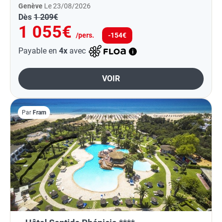
Genève
Le 23/08/2026
Dès
1 209€
1 055€
/pers.
-154€
Payable en
4x
avec
VOIR
Par
Fram