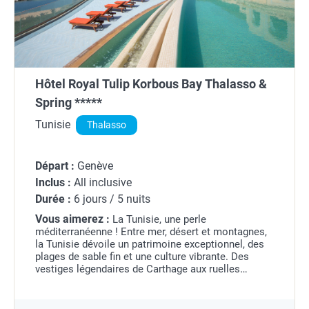
Hôtel Royal Tulip Korbous Bay Thalasso &
Spring *****
Tunisie
Thalasso
Départ :
Genève
Inclus :
All inclusive
Durée :
6 jours / 5 nuits
Vous aimerez :
La Tunisie, une perle
méditerranéenne !
Entre mer, désert et montagnes,
la Tunisie dévoile un patrimoine exceptionnel, des
plages de sable fin et une culture vibrante. Des
vestiges légendaires de Carthage aux ruelles
colorées de Tunis, des oasis du Sahara aux
paysages...