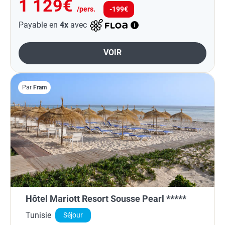
1 129€
/pers.
-199€
Payable en
4x
avec
VOIR
Par
Fram
Hôtel Mariott Resort Sousse Pearl *****
Tunisie
Séjour