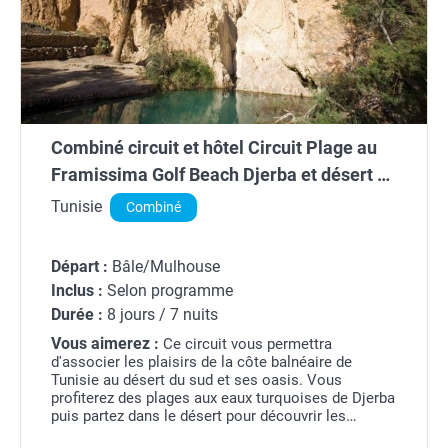
Combiné circuit et hôtel Circuit Plage au
Framissima Golf Beach Djerba et désert de
Tozeur ****
Tunisie
Combiné
Départ :
Bâle/Mulhouse
Inclus :
Selon programme
Durée :
8 jours / 7 nuits
Vous aimerez :
Ce circuit vous permettra
d'associer les plaisirs de la côte balnéaire de
Tunisie au désert du sud et ses oasis. Vous
profiterez des plages aux eaux turquoises de Djerba
puis partez dans le désert pour découvrir les
traditions tunisiennes. Profitez de ce voyage pour