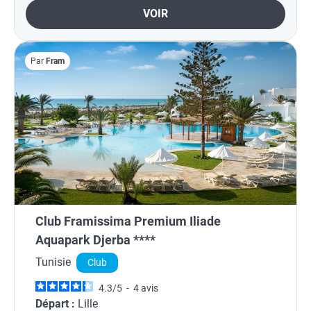
VOIR
Par
Fram
Club Framissima Premium Iliade
Aquapark Djerba ****
Tunisie
Club
4.3
/
5
-
4
avis
Départ :
Lille