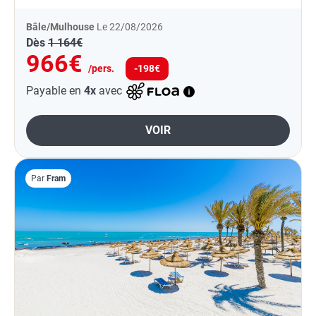
vous...
Bâle/Mulhouse
Le 22/08/2026
Dès
1 164€
966€
/pers.
-198€
Payable en
4x
avec
VOIR
Par
Fram