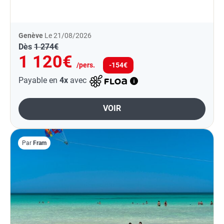
parc de jeux et de loisirs et même une médina
reconstituée...
Genève
Le 21/08/2026
Dès
1 274€
1 120€
/pers.
-154€
Payable en
4x
avec
VOIR
Par
Fram