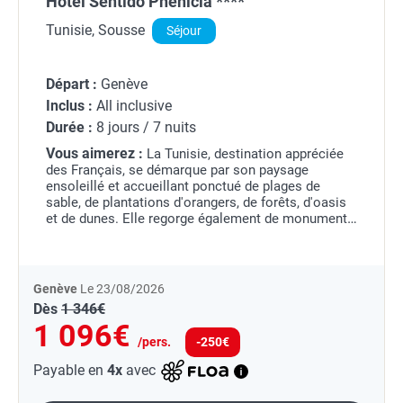
Hôtel Sentido Phénicia ****
Tunisie, Sousse
Séjour
Départ :
Genève
Inclus :
All inclusive
Durée :
8 jours / 7 nuits
Vous aimerez :
La Tunisie, destination appréciée
des Français, se démarque par son paysage
ensoleillé et accueillant ponctué de plages de
sable, de plantations d'orangers, de forêts, d'oasis
et de dunes. Elle regorge également de monuments
et lieux d'intérêts touristiques.
Hammamet...
Genève
Le 23/08/2026
Dès
1 346€
1 096€
/pers.
-250€
Payable en
4x
avec