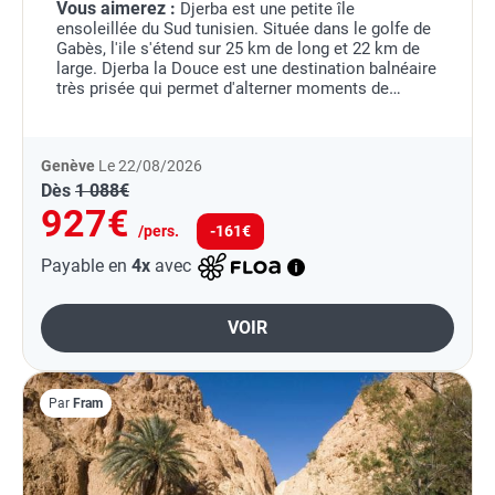
Vous aimerez :
Djerba est une petite île
ensoleillée du Sud tunisien. Située dans le golfe de
Gabès, l'ile s'étend sur 25 km de long et 22 km de
large. Djerba la Douce est une destination balnéaire
très prisée qui permet d'alterner moments de
détente au bord de l'eau et visites.
...
Genève
Le 22/08/2026
Dès
1 088€
927€
/pers.
-161€
Payable en
4x
avec
VOIR
Par
Fram