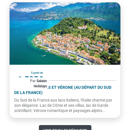
Italie
À partir de
1 525€
Par
Salaün
Holidays
par personne
LES LACS ITALIENS ET VÉRONE (AU DÉPART DU SUD
DE LA FRANCE)
Du Sud de la France aux lacs italiens, l'Italie charme par
son élégance. Lac de Côme et ses villas, lac de Garde
scintillant, Vérone romantique et paysages alpins...