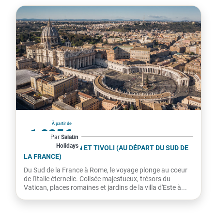
Italie
À partir de
1 235€
Par
Salaün
Holidays
par personne
ROME, LE VATICAN ET TIVOLI (AU DÉPART DU SUD DE
LA FRANCE)
Du Sud de la France à Rome, le voyage plonge au coeur
de l'Italie éternelle. Colisée majestueux, trésors du
Vatican, places romaines et jardins de la villa d'Este à...